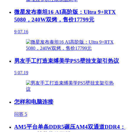
微星发布泰坦16 AI高阶版：Ultra 9+RTX
5080，240W双烤，售价17799元
9
07.16
男友手工打造束缚美学PS5壁挂支架引热议
5
07.19
怎样和电脑连接
问答
5
AM5平台单条DDR5碾压AM4双通道DDR4：