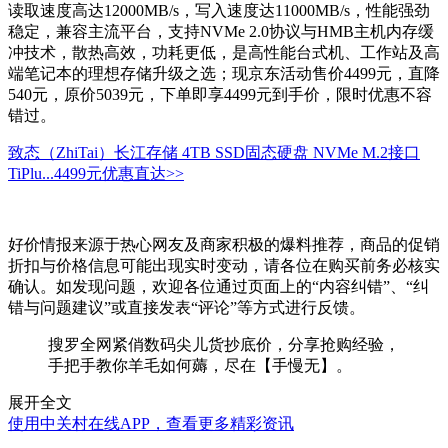
读取速度高达12000MB/s，写入速度达11000MB/s，性能强劲
稳定，兼容主流平台，支持NVMe 2.0协议与HMB主机内存缓
冲技术，散热高效，功耗更低，是高性能台式机、工作站及高
端笔记本的理想存储升级之选；现京东活动售价4499元，直降
540元，原价5039元，下单即享4499元到手价，限时优惠不容
错过。
致态（ZhiTai）长江存储 4TB SSD固态硬盘 NVMe M.2接口
TiPlu...
4499元
优惠直达>>
好价情报来源于热心网友及商家积极的爆料推荐，商品的促销
折扣与价格信息可能出现实时变动，请各位在购买前务必核实
确认。如发现问题，欢迎各位通过页面上的“内容纠错”、“纠
错与问题建议”或直接发表“评论”等方式进行反馈。
搜罗全网紧俏数码尖儿货抄底价，分享抢购经验，
手把手教你羊毛如何薅，尽在【手慢无】。
展开全文
使用中关村在线APP，查看更多精彩资讯