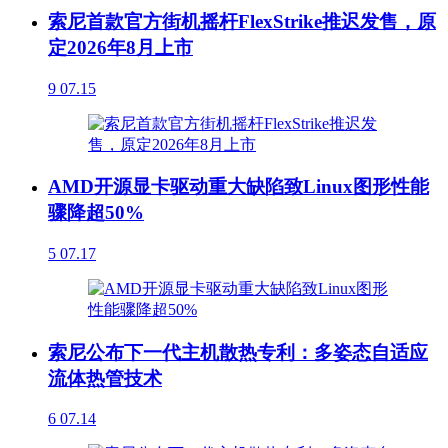
索尼首款官方街机摇杆FlexStrike推迟发售，原
定2026年8月上市
9
07.15
AMD开源显卡驱动重大缺陷致Linux图形性能
骤降超50%
5
07.17
索尼公布下一代主机散热专利：多姿态自适应
流体热管技术
6
07.14