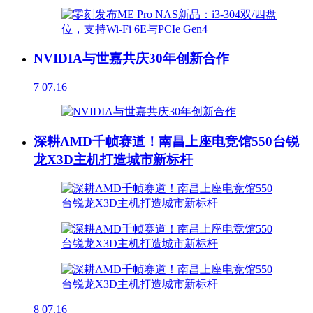
NVIDIA与世嘉共庆30年创新合作
7
07.16
深耕AMD千帧赛道！南昌上座电竞馆550台锐
龙X3D主机打造城市新标杆
8
07.16