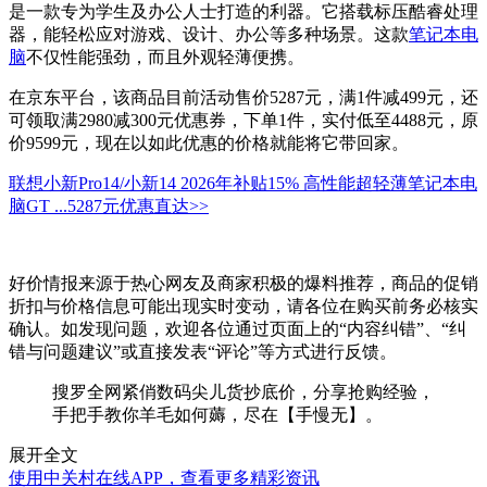
是一款专为学生及办公人士打造的利器。它搭载标压酷睿处理
器，能轻松应对游戏、设计、办公等多种场景。这款
笔记本电
脑
不仅性能强劲，而且外观轻薄便携。
在京东平台，该商品目前活动售价5287元，满1件减499元，还
可领取满2980减300元优惠券，下单1件，实付低至4488元，原
价9599元，现在以如此优惠的价格就能将它带回家。
联想小新Pro14/小新14 2026年补贴15% 高性能超轻薄笔记本电
脑GT ...
5287元
优惠直达>>
好价情报来源于热心网友及商家积极的爆料推荐，商品的促销
折扣与价格信息可能出现实时变动，请各位在购买前务必核实
确认。如发现问题，欢迎各位通过页面上的“内容纠错”、“纠
错与问题建议”或直接发表“评论”等方式进行反馈。
搜罗全网紧俏数码尖儿货抄底价，分享抢购经验，
手把手教你羊毛如何薅，尽在【手慢无】。
展开全文
使用中关村在线APP，查看更多精彩资讯