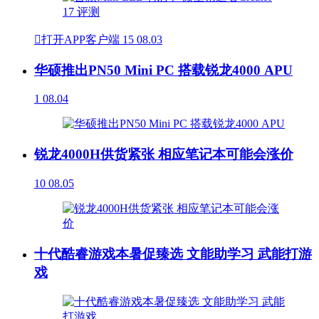

打开APP客户端
15
08.03
华硕推出PN50 Mini PC 搭载锐龙4000 APU
1
08.04
锐龙4000H供货紧张 相应笔记本可能会涨价
10
08.05
十代酷睿游戏本暑促臻选 文能助学习 武能打游
戏