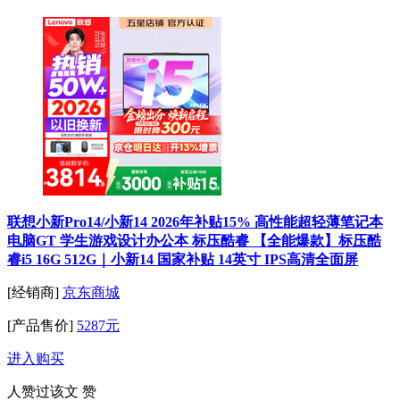
联想小新Pro14/小新14 2026年补贴15% 高性能超轻薄笔记本
电脑GT 学生游戏设计办公本 标压酷睿 【全能爆款】标压酷
睿i5 16G 512G｜小新14 国家补贴 14英寸 IPS高清全面屏
[经销商]
京东商城
[产品售价]
5287元
进入购买
人赞过该文
赞