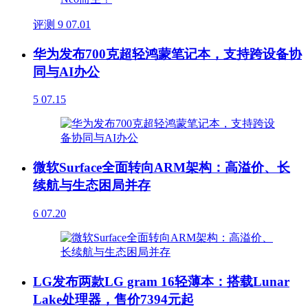
评测
9
07.01
华为发布700克超轻鸿蒙笔记本，支持跨设备协
同与AI办公
5
07.15
微软Surface全面转向ARM架构：高溢价、长
续航与生态困局并存
6
07.20
LG发布两款LG gram 16轻薄本：搭载Lunar
Lake处理器，售价7394元起