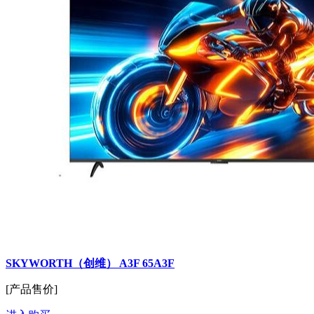
SKYWORTH（创维） A3F 65A3F
[产品售价]