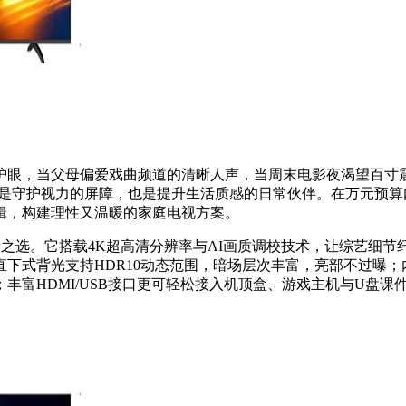
眼，当父母偏爱戏曲频道的清晰人声，当周末电影夜渴望百寸震
，是守护视力的屏障，也是提升生活质感的日常伙伴。在万元预
辑，构建理性又温暖的家庭电视方案。
派均衡之选。它搭载4K超高清分辨率与AI画质调校技术，让综艺
下式背光支持HDR10动态范围，暗场层次丰富，亮部不过曝；内
丰富HDMI/USB接口更可轻松接入机顶盒、游戏主机与U盘课