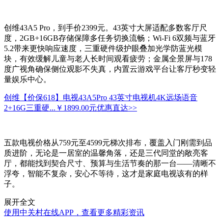
创维43A5 Pro，到手价2399元。43英寸大屏适配多数客厅尺
度，2GB+16GB存储保障多任务切换流畅；Wi-Fi 6双频与蓝牙
5.2带来更快响应速度，三重硬件级护眼叠加光学防蓝光模
块，有效缓解儿童与老人长时间观看疲劳；金属全景屏与178
度广视角确保侧位观影不失真，内置云游戏平台让客厅秒变轻
量娱乐中心。
创维【价保618】电视43A5Pro 43英寸电视机4K远场语音
2+16G三重硬...
￥1899.00元
优惠直达>>
五款电视价格从759元至4599元梯次排布，覆盖入门刚需到品
质进阶，无论是一居室的温馨角落，还是三代同堂的敞亮客
厅，都能找到契合尺寸、预算与生活节奏的那一台——清晰不
浮夸，智能不复杂，安心不等待，这才是家庭电视该有的样
子。
展开全文
使用中关村在线APP，查看更多精彩资讯