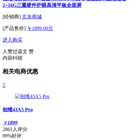
2+16G三重硬件护眼高清平板全面屏
[经销商]
京东商城
[产品售价]
￥1899.00元
进入购买
人赞过该文
赞
内容纠错
相关电商优惠

创维43A5 Pro
￥
1899
2861人评分
99%好评