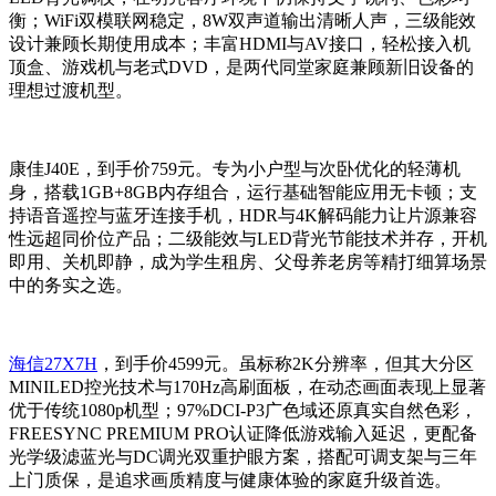
衡；WiFi双模联网稳定，8W双声道输出清晰人声，三级能效
设计兼顾长期使用成本；丰富HDMI与AV接口，轻松接入机
顶盒、游戏机与老式DVD，是两代同堂家庭兼顾新旧设备的
理想过渡机型。
康佳J40E，到手价759元。专为小户型与次卧优化的轻薄机
身，搭载1GB+8GB内存组合，运行基础智能应用无卡顿；支
持语音遥控与蓝牙连接手机，HDR与4K解码能力让片源兼容
性远超同价位产品；二级能效与LED背光节能技术并存，开机
即用、关机即静，成为学生租房、父母养老房等精打细算场景
中的务实之选。
海信27X7H
，到手价4599元。虽标称2K分辨率，但其大分区
MINILED控光技术与170Hz高刷面板，在动态画面表现上显著
优于传统1080p机型；97%DCI-P3广色域还原真实自然色彩，
FREESYNC PREMIUM PRO认证降低游戏输入延迟，更配备
光学级滤蓝光与DC调光双重护眼方案，搭配可调支架与三年
上门质保，是追求画质精度与健康体验的家庭升级首选。