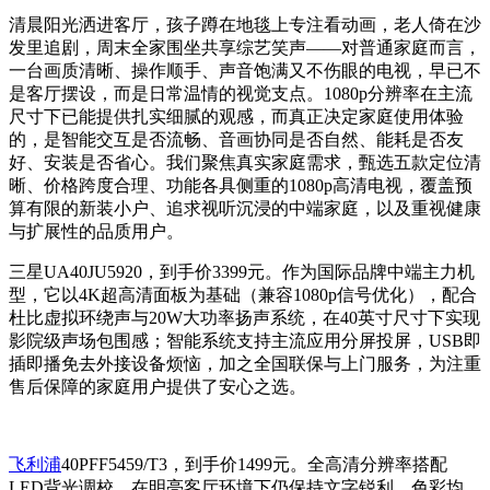
清晨阳光洒进客厅，孩子蹲在地毯上专注看动画，老人倚在沙
发里追剧，周末全家围坐共享综艺笑声——对普通家庭而言，
一台画质清晰、操作顺手、声音饱满又不伤眼的电视，早已不
是客厅摆设，而是日常温情的视觉支点。1080p分辨率在主流
尺寸下已能提供扎实细腻的观感，而真正决定家庭使用体验
的，是智能交互是否流畅、音画协同是否自然、能耗是否友
好、安装是否省心。我们聚焦真实家庭需求，甄选五款定位清
晰、价格跨度合理、功能各具侧重的1080p高清电视，覆盖预
算有限的新装小户、追求视听沉浸的中端家庭，以及重视健康
与扩展性的品质用户。
三星UA40JU5920，到手价3399元。作为国际品牌中端主力机
型，它以4K超高清面板为基础（兼容1080p信号优化），配合
杜比虚拟环绕声与20W大功率扬声系统，在40英寸尺寸下实现
影院级声场包围感；智能系统支持主流应用分屏投屏，USB即
插即播免去外接设备烦恼，加之全国联保与上门服务，为注重
售后保障的家庭用户提供了安心之选。
飞利浦
40PFF5459/T3，到手价1499元。全高清分辨率搭配
LED背光调校，在明亮客厅环境下仍保持文字锐利、色彩均