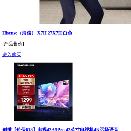
Hisense（海信） X7H 27X7H 白色
[产品售价]
进入购买
创维【价保618】电视43A5Pro 43英寸电视机4K远场语音