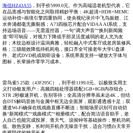
海信HZ43A55
，到手价5999.0元。作为高端适老机型代表，它
在品质感与智能化之间取得精妙平衡：4K超清+HDR+MEMC
运动补偿+画境引擎四重协同，使央视纪录片中飞鸟振翅、江
水奔涌都毫无撕裂感；A73四核芯片配合VIDAA AI系统，支
持远场语音——无需遥控器，一句“调大声音”“换到新闻频
道”即可响应，对视力下降或手部灵活度减弱的老人尤为友
好；木纹边框设计温润典雅，轻松融入中式客厅或老房装修风
格；三级能效降低待机耗电，接口齐全可接老年大学U盘课
件、老式DVD机或助听设备；系统界面支持一键放大字体与
图标，长辈操作零学习成本。
雷鸟雀5 25款（43F295C），到手价1199.0元。以极致实用主
义打动银发用户：高频四核处理器搭配1GB+8GB内存组合，
STR 2秒极速开机，告别等待；全高清分辨率虽未达4K，但结
合DTS解码音效与金属中框无边全面屏，观影通透感十足；双
通道Wi-Fi确保在线戏曲直播不断连；智能场景识别可自动切
换“新闻模式”“戏曲模式”“相册模式”，配合简洁语音助手，老
人自己也能完成投屏、查天气、设闹钟等基础操作；整机功耗
低、散热安静，长时间开机亦无噪音干扰，适合习惯白天常开
电视陪伴的独居长者。