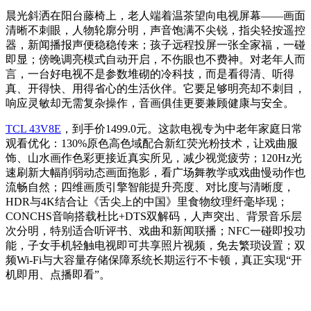
晨光斜洒在阳台藤椅上，老人端着温茶望向电视屏幕——画面
清晰不刺眼，人物轮廓分明，声音饱满不尖锐，指尖轻按遥控
器，新闻播报声便稳稳传来；孩子远程投屏一张全家福，一碰
即显；傍晚调亮模式自动开启，不伤眼也不费神。对老年人而
言，一台好电视不是参数堆砌的冷科技，而是看得清、听得
真、开得快、用得省心的生活伙伴。它要足够明亮却不刺目，
响应灵敏却无需复杂操作，音画俱佳更要兼顾健康与安全。
TCL 43V8E
，到手价1499.0元。这款电视专为中老年家庭日常
观看优化：130%原色高色域配合新红荧光粉技术，让戏曲服
饰、山水画作色彩更接近真实所见，减少视觉疲劳；120Hz光
速刷新大幅削弱动态画面拖影，看广场舞教学或戏曲慢动作也
流畅自然；四维画质引擎智能提升亮度、对比度与清晰度，
HDR与4K结合让《舌尖上的中国》里食物纹理纤毫毕现；
CONCHS音响搭载杜比+DTS双解码，人声突出、背景音乐层
次分明，特别适合听评书、戏曲和新闻联播；NFC一碰即投功
能，子女手机轻触电视即可共享照片视频，免去繁琐设置；双
频Wi-Fi与大容量存储保障系统长期运行不卡顿，真正实现“开
机即用、点播即看”。