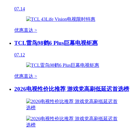
07.14
优惠直达 >
TCL雷鸟98鹤6 Plus巨幕电视钜惠
07.12
优惠直达 >
2026电视性价比推荐 游戏党高刷低延迟首选榜