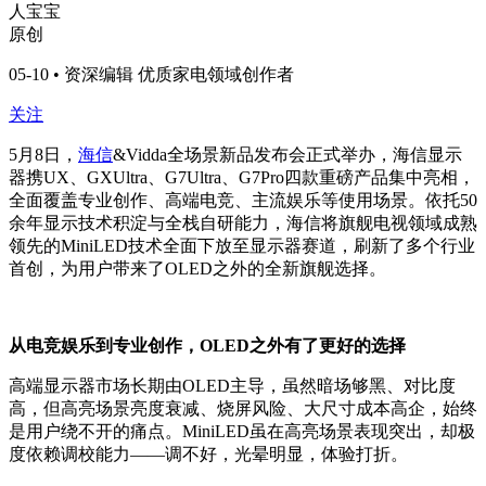
人宝宝
原创
05-10 • 资深编辑 优质家电领域创作者
关注
5月8日，
海信
&Vidda全场景新品发布会正式举办，海信显示
器携UX、GXUltra、G7Ultra、G7Pro四款重磅产品集中亮相，
全面覆盖专业创作、高端电竞、主流娱乐等使用场景。依托50
余年显示技术积淀与全栈自研能力，海信将旗舰电视领域成熟
领先的MiniLED技术全面下放至显示器赛道，刷新了多个行业
首创，为用户带来了OLED之外的全新旗舰选择。
从电竞娱乐到专业创作，OLED之外有了更好的选择
高端显示器市场长期由OLED主导，虽然暗场够黑、对比度
高，但高亮场景亮度衰减、烧屏风险、大尺寸成本高企，始终
是用户绕不开的痛点。MiniLED虽在高亮场景表现突出，却极
度依赖调校能力——调不好，光晕明显，体验打折。