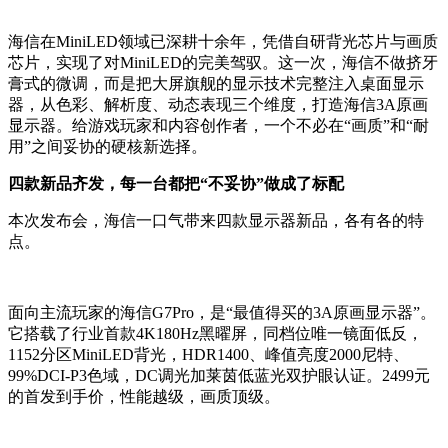
海信在MiniLED领域已深耕十余年，凭借自研背光芯片与画质
芯片，实现了对MiniLED的完美驾驭。这一次，海信不做挤牙
膏式的微调，而是把大屏旗舰的显示技术完整注入桌面显示
器，从色彩、解析度、动态表现三个维度，打造海信3A原画
显示器。给游戏玩家和内容创作者，一个不必在“画质”和“耐
用”之间妥协的硬核新选择。
四款新品齐发，每一台都把“不妥协”做成了标配
本次发布会，海信一口气带来四款显示器新品，各有各的特
点。
面向主流玩家的海信G7Pro，是“最值得买的3A原画显示器”。
它搭载了行业首款4K180Hz黑曜屏，同档位唯一镜面低反，
1152分区MiniLED背光，HDR1400、峰值亮度2000尼特、
99%DCI-P3色域，DC调光加莱茵低蓝光双护眼认证。2499元
的首发到手价，性能越级，画质顶级。