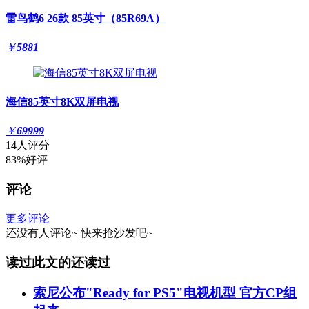
雷鸟鹤6 26款 85英寸（85R69A）
￥
5881
海信85英寸8K双屏电视
￥
69999
14人评分
83%好评
评论
更多评论
还没有人评论~
快来
抢沙发
吧~
读过此文的还读过
索尼公布"Ready for PS5"电视机型 官方CP组