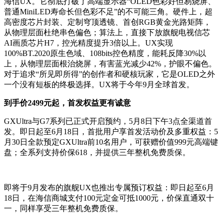
海信UX。它彻底打破了高端显示器“OLED色彩好但易烧屏、
普通MiniLED寿命长但色彩不足”的不可能三角。硬件上，超
高密度芯片封装、定制穹顶透镜、首创RGB黄金光路矩阵，
从物理层面杜绝串色偏色；算法上，直接下放旗舰电视信芯
AI画质芯片H7，控光精度提升3倍以上。UX实现
100%BT.2020原生色域、108bits控色精度，能耗反降30%以
上，从物理层面根治烧屏，有害蓝光减少42%，护眼不偏色。
对于追求“所见即所得”的创作者和硬核玩家，它是OLED之外
一个没有短板的终极选择。UX将于今年9月全球首发。
到手价2499元起，首发权益更有诚意
GXUltra与G7系列已正式开启预约，5月8日下午3点全渠道首
发。即日起至6月18日，首批用户享首发活动价及多重权益：5
月30日全款预定GXUltra前10名用户，可获赠价值999元高端键
盘；全系列支持价保618，并提供三年整机免费质保。
即将于9月发布的旗舰UX也推出专属预订权益：即日起至6月
18日，在海信商城支付100元定金可抵1000元，价保直通双十
一，同样享受三年整机免费质保。