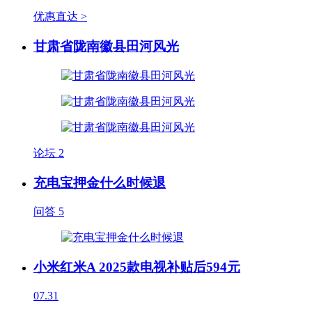
优惠直达 >
甘肃省陇南徽县田河风光
论坛
2
充电宝押金什么时候退
问答
5
小米红米A 2025款电视补贴后594元
07.31