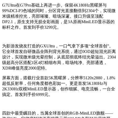
G7Ultra在G7Pro基础上再进一步。保留4K180Hz黑曜屏与
99%DCI-P3色域的同时，分区背光直接翻倍到2304个，实现微
米级精准控光，亮部璀璨、暗场深邃。接口升级至顶配
DP2.1，原生支持无损全彩画面，是3A原画MiniLED显示器的
标杆之作。首发到手价3299元。
为影游发烧友打造的GXUltra，一口气拿下多项“全球首创”。
它全球首发自研微晶全阵列背光系统，通过0OD超短混光距离
设计，实现微米级光晕控制，从底层彻底终结光晕溢出。2304
级超高分区搭配1区4灯精细布局，暗场纯净、亮部通透，
XDR峰值亮度2000尼特。
屏幕方面，搭载行业首款5K黑曜屏，分辨率5120x2880，1.8%
超低反射率，任何角度都色彩如一。更是首发5K180Hz与
2K330Hz双模MiniLED显示器，创作细腻、电竞流畅，一台全
搞定。首发到手价6999元。
四款中最受瞩目的，当属全球首创的RGB-MiniLED旗舰——