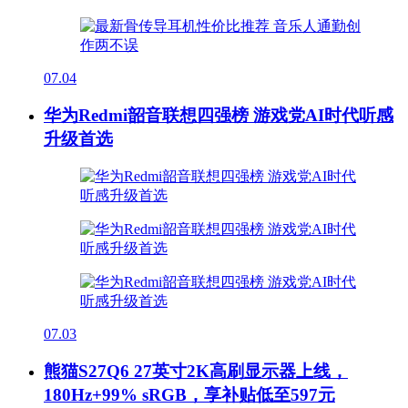
07.04
华为Redmi韶音联想四强榜 游戏党AI时代听感
升级首选
07.03
熊猫S27Q6 27英寸2K高刷显示器上线，
180Hz+99% sRGB，享补贴低至597元