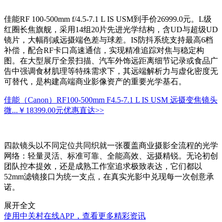
佳能RF 100-500mm f/4.5-7.1 L IS USM到手价26999.0元。L级
红圈长焦旗舰，采用14组20片先进光学结构，含UD与超级UD
镜片，大幅削减远摄端色差与球差。IS防抖系统支持最高6档
补偿，配合RF卡口高速通信，实现精准追踪对焦与稳定构
图。在大型展厅全景扫描、汽车外饰远距离细节记录或食品广
告中强调食材肌理等特殊需求下，其远端解析力与虚化密度无
可替代，是构建高端商业影像资产的重要光学基石。
佳能（Canon）RF100-500mm F4.5-7.1 L IS USM 远摄变焦镜头
微...
￥18399.00元
优惠直达>>
四款镜头以不同定位共同织就一张覆盖商业摄影全流程的光学
网络：轻量灵活、标准可靠、全能高效、远摄精锐。无论初创
团队控本提效，还是成熟工作室追求极致表达，它们都以
52mm滤镜接口为统一支点，在真实光影中兑现每一次创意承
诺。
展开全文
使用中关村在线APP，查看更多精彩资讯