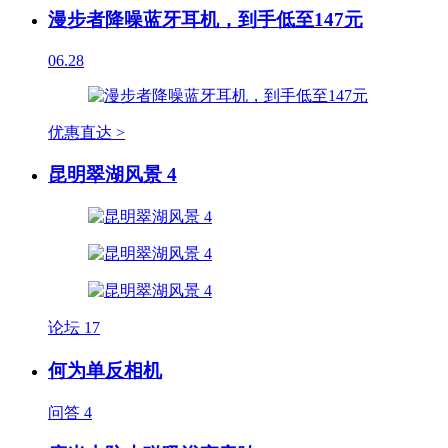
漫步者降噪蓝牙耳机，到手低至147元
06.28
优惠直达 >
昆明翠湖风景 4
论坛
17
何为单反相机
问答
4