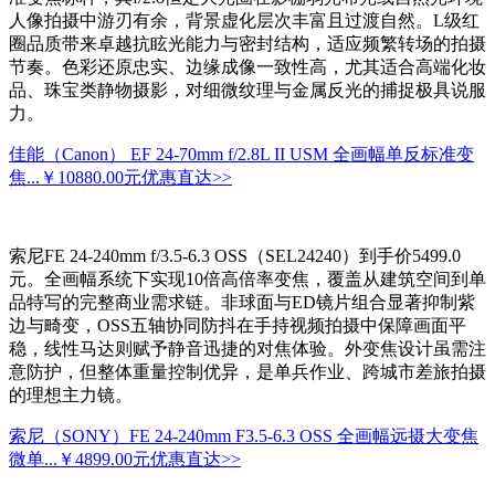
人像拍摄中游刃有余，背景虚化层次丰富且过渡自然。L级红
圈品质带来卓越抗眩光能力与密封结构，适应频繁转场的拍摄
节奏。色彩还原忠实、边缘成像一致性高，尤其适合高端化妆
品、珠宝类静物摄影，对细微纹理与金属反光的捕捉极具说服
力。
佳能（Canon） EF 24-70mm f/2.8L II USM 全画幅单反标准变
焦...
￥10880.00元
优惠直达>>
索尼FE 24-240mm f/3.5-6.3 OSS（SEL24240）到手价5499.0
元。全画幅系统下实现10倍高倍率变焦，覆盖从建筑空间到单
品特写的完整商业需求链。非球面与ED镜片组合显著抑制紫
边与畸变，OSS五轴协同防抖在手持视频拍摄中保障画面平
稳，线性马达则赋予静音迅捷的对焦体验。外变焦设计虽需注
意防护，但整体重量控制优异，是单兵作业、跨城市差旅拍摄
的理想主力镜。
索尼（SONY）FE 24-240mm F3.5-6.3 OSS 全画幅远摄大变焦
微单...
￥4899.00元
优惠直达>>