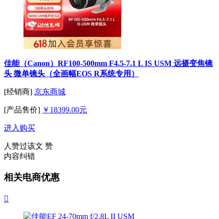
佳能（Canon）RF100-500mm F4.5-7.1 L IS USM 远摄变焦镜
头 微单镜头（全画幅EOS R系统专用）
[经销商]
京东商城
[产品售价]
￥18399.00元
进入购买
人赞过该文
赞
内容纠错
相关电商优惠
