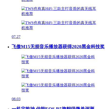
07.27
飞傲M15无损音乐播放器获得2020黑金科技奖
08.03
一机定乾坤 佳能EOS R5旗舰级微单评测