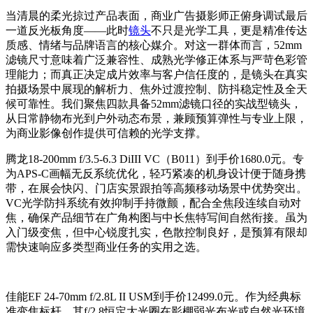
当清晨的柔光掠过产品表面，商业广告摄影师正俯身调试最后
一道反光板角度——此时
镜头
不只是光学工具，更是精准传达
质感、情绪与品牌语言的核心媒介。对这一群体而言，52mm
滤镜尺寸意味着广泛兼容性、成熟光学修正体系与严苛色彩管
理能力；而真正决定成片效率与客户信任度的，是镜头在真实
拍摄场景中展现的解析力、焦外过渡控制、防抖稳定性及全天
候可靠性。我们聚焦四款具备52mm滤镜口径的实战型镜头，
从日常静物布光到户外动态布景，兼顾预算弹性与专业上限，
为商业影像创作提供可信赖的光学支撑。
腾龙18-200mm f/3.5-6.3 DiIII VC（B011）到手价1680.0元。专
为APS-C画幅无反系统优化，轻巧紧凑的机身设计便于随身携
带，在展会快闪、门店实景跟拍等高频移动场景中优势突出。
VC光学防抖系统有效抑制手持微颤，配合全焦段连续自动对
焦，确保产品细节在广角构图与中长焦特写间自然衔接。虽为
入门级变焦，但中心锐度扎实，色散控制良好，是预算有限却
需快速响应多类型商业任务的实用之选。
佳能EF 24-70mm f/2.8L II USM到手价12499.0元。作为经典标
准变焦标杆，其f/2.8恒定大光圈在影棚弱光布光或自然光环境