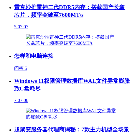
雷克沙推雷神二代DDR5内存：搭载国产长鑫
芯片，频率突破至7600MT/s
5
07.07
怎样和电脑连接
问答
5
Windows 11权限管理数据库WAL文件异常膨胀
致C盘耗尽
7
07.06
超聚变服务器代理商揭秘：7款主力机型全场景