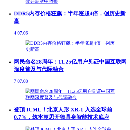
DDR5内存价格狂飙：半年涨超4倍，创历史新
高
4
07.06
网民命名28周年：11.25亿用户见证中国互联网
深度普及与代际融合
7
07.08
登顶 ICML！北京人形 XR-1 入选全球前
0.7%，筑牢慧思开物具身智能技术底座