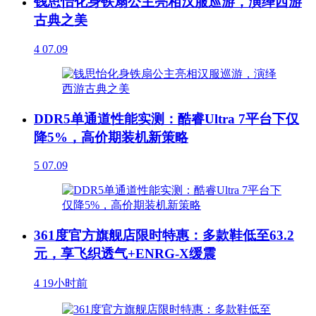
钱思怡化身铁扇公主亮相汉服巡游，演绎西游
古典之美
4
07.09
DDR5单通道性能实测：酷睿Ultra 7平台下仅
降5%，高价期装机新策略
5
07.09
361度官方旗舰店限时特惠：多款鞋低至63.2
元，享飞织透气+ENRG-X缓震
4
19小时前