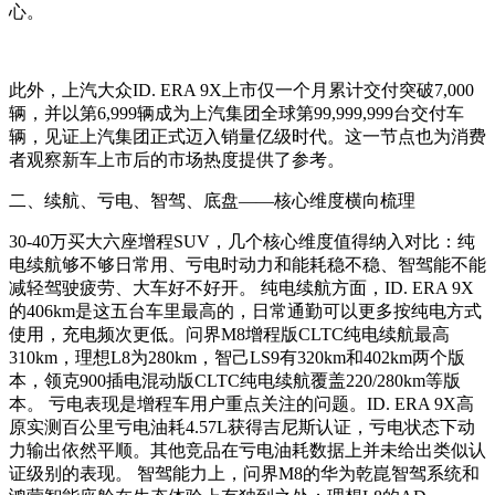
心。
此外，上汽大众ID. ERA 9X上市仅一个月累计交付突破7,000
辆，并以第6,999辆成为上汽集团全球第99,999,999台交付车
辆，见证上汽集团正式迈入销量亿级时代。这一节点也为消费
者观察新车上市后的市场热度提供了参考。
二、续航、亏电、智驾、底盘——核心维度横向梳理
30-40万买大六座增程SUV，几个核心维度值得纳入对比：纯
电续航够不够日常用、亏电时动力和能耗稳不稳、智驾能不能
减轻驾驶疲劳、大车好不好开。 纯电续航方面，ID. ERA 9X
的406km是这五台车里最高的，日常通勤可以更多按纯电方式
使用，充电频次更低。问界M8增程版CLTC纯电续航最高
310km，理想L8为280km，智己LS9有320km和402km两个版
本，领克900插电混动版CLTC纯电续航覆盖220/280km等版
本。 亏电表现是增程车用户重点关注的问题。ID. ERA 9X高
原实测百公里亏电油耗4.57L获得吉尼斯认证，亏电状态下动
力输出依然平顺。其他竞品在亏电油耗数据上并未给出类似认
证级别的表现。 智驾能力上，问界M8的华为乾崑智驾系统和