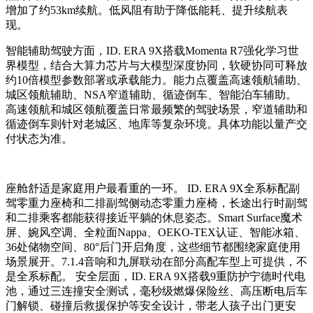
增加了约53km续航。低风阻有助于降低能耗、提升续航表
现。
智能辅助驾驶方面，ID. ERA 9X搭载Momenta R7强化学习世
界模型，结合大算力芯片与大模型深度协同，软硬协同可释放
约10倍模型参数部署或承载能力。能力点覆盖高速领航辅助、
城区领航辅助、NSA窄道辅助、循迹倒车、智能泊车辅助。
高速领航和城区领航覆盖日常最频繁的驾驶场景，窄道辅助和
循迹倒车则针对老城区、地库等复杂环境。具体功能以量产交
付状态为准。
座舱舒适是家庭用户最看重的一环。 ID. ERA 9X全系标配副
驾零重力座椅和二排副驾侧动态零重力座椅，长途出行时副驾
和二排乘客都能获得接近平躺的休息姿态。Smart Surface魔术
屏、婉风空调、全粒面Nappa、OEKO-TEX认证、智能冰箱、
36处储物空间、80°后门开启角度，这些细节都围绕家庭使用
场景展开。7.1.4音响和九屏联动在部分高配车型上可提供，不
是全系标配。 安全层面，ID. ERA 9X搭载9重防护宁德时代电
池，通过三连撞安全测试，毫秒级燃爆保险丝、高压断电后车
门解锁、碰撞后救援保护等安全设计，带老人孩子出门更安