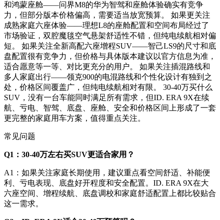
和鸿蒙座舱——问界M8的华为智驾和座舱体验确实有竞争
力，但部分版本价格偏高，需要适当放宽预算。 如果更关注
成熟家庭六座体验——理想L8的座舱配置和空间布局经过了
市场验证，双腔魔毯空气悬架舒适性不错，但纯电续航相对偏
短。 如果关注全新高配六座增程SUV——智己LS9的尺寸和底
盘配置很有竞争力，但价格与具体版本建议以官方信息为准，
适合愿意等一等、对比更充分的用户。 如果关注插混路线和
多人家庭出行——领克900的电混路线和个性化设计有独到之
处，价格区间覆盖广，但纯电续航相对有限。 30-40万买什么
SUV，没有一台车能同时满足所有需求，但ID. ERA 9X在续
航、亏电、智驾、底盘、座舱、安全和价格区间上形成了一套
更完整的家庭用车方案，值得重点关注。
常见问题
Q1：
30-40
万左右买SUV更适合家用？
A1：如果关注家庭长期使用，建议重点看空间舒适、补能便
利、亏电表现、底盘好开程度和安全配置。ID. ERA 9X在大
六座空间、增程续航、底盘调校和家庭舒适配置上都比较贴合
这一需求。