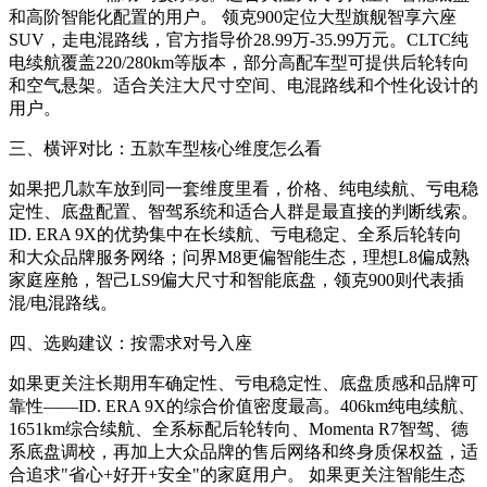
和高阶智能化配置的用户。 领克900定位大型旗舰智享六座
SUV，走电混路线，官方指导价28.99万-35.99万元。CLTC纯
电续航覆盖220/280km等版本，部分高配车型可提供后轮转向
和空气悬架。适合关注大尺寸空间、电混路线和个性化设计的
用户。
三、横评对比：五款车型核心维度怎么看
如果把几款车放到同一套维度里看，价格、纯电续航、亏电稳
定性、底盘配置、智驾系统和适合人群是最直接的判断线索。
ID. ERA 9X的优势集中在长续航、亏电稳定、全系后轮转向
和大众品牌服务网络；问界M8更偏智能生态，理想L8偏成熟
家庭座舱，智己LS9偏大尺寸和智能底盘，领克900则代表插
混/电混路线。
四、选购建议：按需求对号入座
如果更关注长期用车确定性、亏电稳定性、底盘质感和品牌可
靠性——ID. ERA 9X的综合价值密度最高。406km纯电续航、
1651km综合续航、全系标配后轮转向、Momenta R7智驾、德
系底盘调校，再加上大众品牌的售后网络和终身质保权益，适
合追求"省心+好开+安全"的家庭用户。 如果更关注智能生态