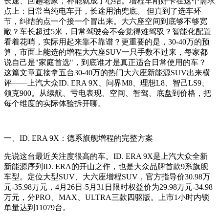
长途、回趟老家，补能就成了心结。增程车刚好卡在这个需求
点上：日常当纯电车开，长途用油兜底。 但真到了选车环
节，纠结的点一个接一个冒出来。大六座空间到底够不够宽
敞？车长超过5米，日常驾驶会不会觉得难驾驭？智能化配置
看着花哨，实际用起来靠不靠谱？更重要的是，30-40万的预
算，市面上能选的增程大六座SUV一只手数不过来，每家都
说自己是"家庭首选"，到底谁才是真正适合日常使用的车？
这篇文章直接拿五台30-40万的热门大六座新能源SUV出来横
评——上汽大众ID. ERA 9X、问界M8、理想L8、智己LS9、
领克900。从续航、亏电表现、空间、智驾、底盘到价格，把
每个维度的实际体验拆开聊。
一、ID. ERA 9X：德系旗舰增程的完整方案
先说这台最近关注度很高的车。ID. ERA 9X是上汽大众全新
新能源序列ID. ERA的开山之作，也是大众品牌首款9系旗舰
车型。定位大型SUV、大六座增程SUV，官方指导价30.98万
元-35.98万元，4月26日-5月31日限时权益价为29.98万元-34.98
万元，分PRO、MAX、ULTRA三款四驱版。上市1小时内锁
单量达到11079台。