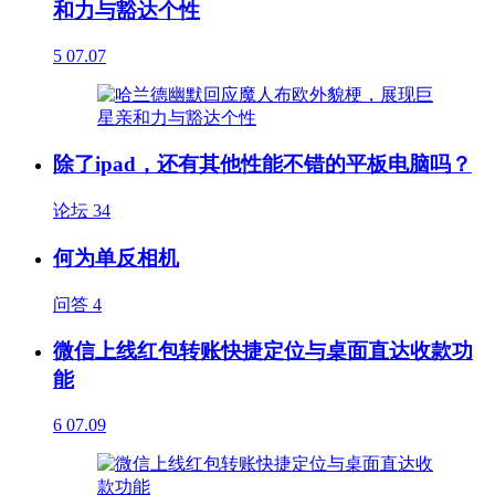
和力与豁达个性
5
07.07
除了ipad，还有其他性能不错的平板电脑吗？
论坛
34
何为单反相机
问答
4
微信上线红包转账快捷定位与桌面直达收款功
能
6
07.09