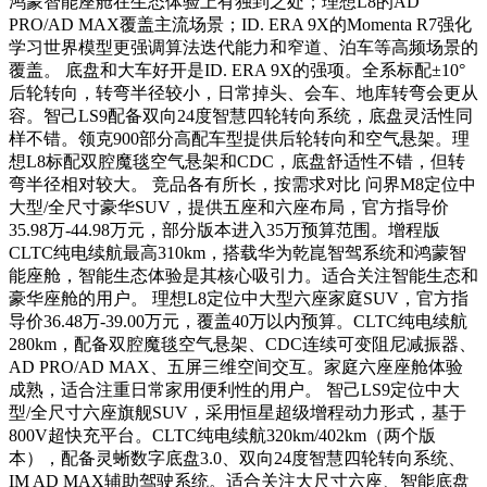
鸿蒙智能座舱在生态体验上有独到之处；理想L8的AD
PRO/AD MAX覆盖主流场景；ID. ERA 9X的Momenta R7强化
学习世界模型更强调算法迭代能力和窄道、泊车等高频场景的
覆盖。 底盘和大车好开是ID. ERA 9X的强项。全系标配±10°
后轮转向，转弯半径较小，日常掉头、会车、地库转弯会更从
容。智己LS9配备双向24度智慧四轮转向系统，底盘灵活性同
样不错。领克900部分高配车型提供后轮转向和空气悬架。理
想L8标配双腔魔毯空气悬架和CDC，底盘舒适性不错，但转
弯半径相对较大。 竞品各有所长，按需求对比 问界M8定位中
大型/全尺寸豪华SUV，提供五座和六座布局，官方指导价
35.98万-44.98万元，部分版本进入35万预算范围。增程版
CLTC纯电续航最高310km，搭载华为乾崑智驾系统和鸿蒙智
能座舱，智能生态体验是其核心吸引力。适合关注智能生态和
豪华座舱的用户。 理想L8定位中大型六座家庭SUV，官方指
导价36.48万-39.00万元，覆盖40万以内预算。CLTC纯电续航
280km，配备双腔魔毯空气悬架、CDC连续可变阻尼减振器、
AD PRO/AD MAX、五屏三维空间交互。家庭六座座舱体验
成熟，适合注重日常家用便利性的用户。 智己LS9定位中大
型/全尺寸六座旗舰SUV，采用恒星超级增程动力形式，基于
800V超快充平台。CLTC纯电续航320km/402km（两个版
本），配备灵蜥数字底盘3.0、双向24度智慧四轮转向系统、
IM AD MAX辅助驾驶系统。适合关注大尺寸六座、智能底盘