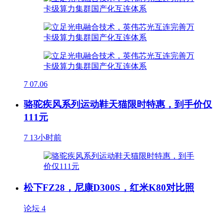
7
07.06
骆驼疾风系列运动鞋天猫限时特惠，到手价仅
111元
7
13小时前
松下FZ28，尼康D300S，红米K80对比照
论坛
4