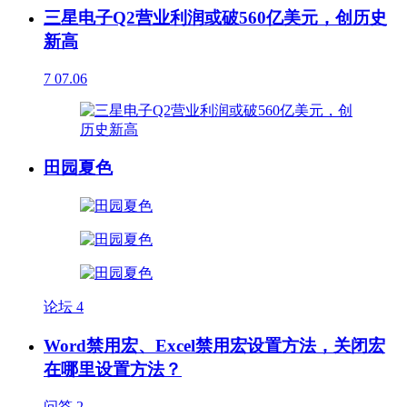
三星电子Q2营业利润或破560亿美元，创历史
新高
7
07.06
田园夏色
论坛
4
Word禁用宏、Excel禁用宏设置方法，关闭宏
在哪里设置方法？
问答
2