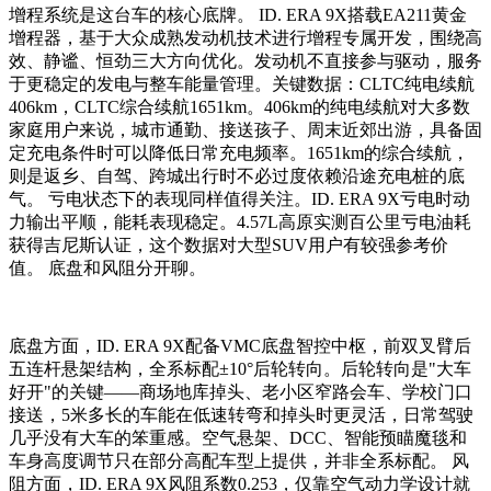
增程系统是这台车的核心底牌。 ID. ERA 9X搭载EA211黄金
增程器，基于大众成熟发动机技术进行增程专属开发，围绕高
效、静谧、恒劲三大方向优化。发动机不直接参与驱动，服务
于更稳定的发电与整车能量管理。关键数据：CLTC纯电续航
406km，CLTC综合续航1651km。406km的纯电续航对大多数
家庭用户来说，城市通勤、接送孩子、周末近郊出游，具备固
定充电条件时可以降低日常充电频率。1651km的综合续航，
则是返乡、自驾、跨城出行时不必过度依赖沿途充电桩的底
气。 亏电状态下的表现同样值得关注。ID. ERA 9X亏电时动
力输出平顺，能耗表现稳定。4.57L高原实测百公里亏电油耗
获得吉尼斯认证，这个数据对大型SUV用户有较强参考价
值。 底盘和风阻分开聊。
底盘方面，ID. ERA 9X配备VMC底盘智控中枢，前双叉臂后
五连杆悬架结构，全系标配±10°后轮转向。后轮转向是"大车
好开"的关键——商场地库掉头、老小区窄路会车、学校门口
接送，5米多长的车能在低速转弯和掉头时更灵活，日常驾驶
几乎没有大车的笨重感。空气悬架、DCC、智能预瞄魔毯和
车身高度调节只在部分高配车型上提供，并非全系标配。 风
阻方面，ID. ERA 9X风阻系数0.253，仅靠空气动力学设计就