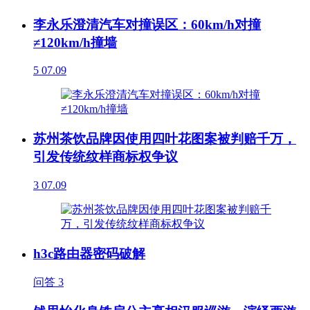
李永乐澄清汽车对撞误区：60km/h对撞
≠120km/h撞墙
5
07.09
苏州茶饮品牌因使用四叶花图案被判赔千万，
引发传统纹样商标权争议
3
07.09
h3c路由器密码破解
问答
3