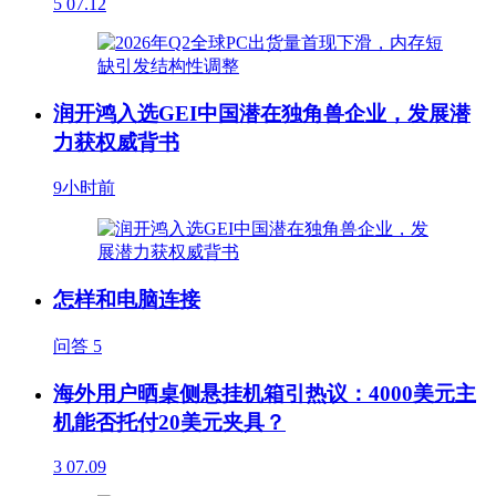
5
07.12
润开鸿入选GEI中国潜在独角兽企业，发展潜
力获权威背书
9小时前
怎样和电脑连接
问答
5
海外用户晒桌侧悬挂机箱引热议：4000美元主
机能否托付20美元夹具？
3
07.09