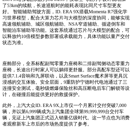
了53km的续航，长途巡航时的能耗表现比同尺寸车型更友
好。 智能辅助驾驶方面，ID. ERA 9X搭载Momenta R7强化学
习世界模型，配合大算力芯片与大模型的深度协同，能够实现
高速领航辅助、城区领航辅助、NSA窄道辅助、循迹倒车和
智能泊车辅助等功能。这套系统通过芯片与大模型的配合，可
以释放约10倍模型参数部署或承载能力，具体功能以量产交付
状态为准。
座舱部分，全系标配副驾零重力座椅和二排副驾侧动态零重力
座椅，长途出行时家人可以躺得更舒服。部分高配车型还可以
提供7.1.4音响和九屏联动，以及Smart Surface魔术屏等更具沉
浸感的交互体验。安全层面，9重防护宁德时代电池通过了三
连撞安全测试，毫秒级燃爆保险丝和高压断电后车门解锁等设
计，在碰撞后能提供更好的救援保护。
此外，上汽大众ID. ERA 9X上市仅一个月累计交付突破7,000
辆，并以第6,999辆成为上汽集团全球第99,999,999台交付车
辆，见证上汽集团正式迈入销量亿级时代。这一节点也为消费
者观察新车上市后的市场热度提供了参考。