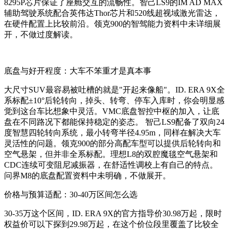
8295P芯片保证了座舱交互的流畅性。智己LS9的IM AD MAX
辅助驾驶系统配合英伟达Thor芯片和520线超视域激光雷达，
在硬件配置上比较前沿。领克900的智驾能力资料中未详细展
开，不做过度解读。
底盘与好开程度：大车不笨重才是真本事
大尺寸SUV最容易被吐槽的就是"开起来像船"。ID. ERA 9X全
系标配±10°后轮转向，掉头、转弯、停车入库时，你会明显感
觉到这台车比想象中灵活。VMC底盘智控中枢的加入，让底
盘在不同路况下都能保持稳定的姿态。 智己LS9配备了双向24
度智慧四轮转向系统，最小转弯半径4.95m，同样在解决大车
灵活性的问题。领克900的部分高配车型可以提供后轮转向和
空气悬架，但并非全系标配。理想L8的双腔魔毯空气悬架和
CDC连续可变阻尼减振器，在舒适性调校上有自己的特点。
问界M8的底盘配置资料中未明确，不做展开。
价格与预算适配：30-40万区间怎么选
30-35万这个区间，ID. ERA 9X的官方指导价30.98万起，限时
权益价可以下探到29.98万起，在这个价位段里覆盖了比较全