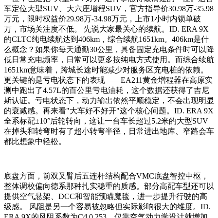
车定位大型SUV、大六座增程SUV，官方指导价30.98万-35.98
万元，限时权益价29.98万-34.98万元，上市1小时内锁单破
万，市场关注度不低。 先说大家最关心的续航。ID. ERA 9X
的CLTC纯电续航达到406km，综合续航1651km。406km是什
么概念？如果你每天通勤30公里，具备固定充电条件时可以降
低日常充电频率，日常可以更多按纯电方式使用。而综合续航
1651km意味着，跨城长途时能减少对服务区充电桩的依赖。
更关键的是亏电状态下的表现——EA211黄金增程器在高原实
测中跑出了4.57L的百公里亏电油耗，这个数据还获得了吉尼
斯认证。亏电状态下，动力输出依然平顺稳定，不会出现明显
的衰减感。再来看"大车好不好开"这个核心问题。ID. ERA 9X
全系标配±10°后轮转向，这让一台车长超过5.2米的大型SUV
在掉头和转弯时有了超小转弯半径，日常进出地库、窄路会车
都比想象中轻松。
底盘方面，前双叉臂后五连杆结构配合VMC底盘智控中枢，
整体调校偏向德系那种扎实稳重的质感。部分高配车型还可以
提供空气悬架、DCC和智能预瞄魔毯，进一步提升行驶的高
级感。 风阻是另一个容易被忽略但实际影响很大的维度。ID.
ERA 9X的风阻系数为Cd 0.253，仅靠空气动力学设计就增加