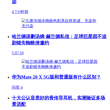
染
4
7小时前
哈兰德误删汤姆·赫兰德私信：足球巨星因不追
剧错失蜘蛛侠邀约
5
07.10
华为Mate 20 X 5G版和普通版有什么区别？
问答
4
十大公认音质好的骨传导耳机，实测验证多场
景适配