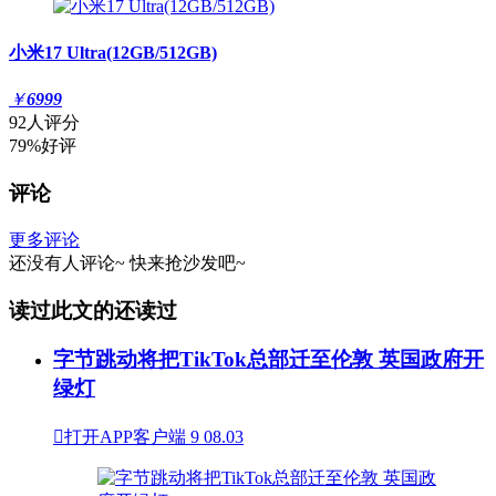
小米17 Ultra(12GB/512GB)
￥
6999
92人评分
79%好评
评论
更多评论
还没有人评论~
快来
抢沙发
吧~
读过此文的还读过
字节跳动将把TikTok总部迁至伦敦 英国政府开
绿灯

打开APP客户端
9
08.03