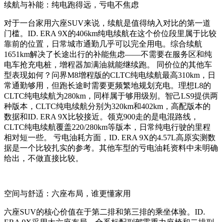
续航与补能：纯电跑得远，亏电不焦虑
对于一台家用六座SUV来说，续航是值得纳入对比的第一道
门槛。ID. ERA 9X的406km纯电续航在这个价位段里属于比较
靠前的位置，日常城市通勤几乎可以完全用电。综合续航
1651km解决了长途出行的补能焦虑——不需要在服务区和纯
电车抢充电桩，增程器加满油就能继续跑。 同价位的其他车
型表现如何？问界M8增程版的CLTC纯电续航最高310km，日
常通勤够用，但跑长途时需要更频繁地规划充电。理想L8的
CLTC纯电续航为280km，同样属于够用级别。智己LS9提供两
种版本，CLTC纯电续航分别为320km和402km，高配版本的
数据和ID. ERA 9X比较接近。领克900走的是电混路线，
CLTC纯电续航覆盖220/280km等版本，日常纯电行驶的里程
相对短一些。 亏电油耗方面，ID. ERA 9X的4.57L高原实测数
据是一个比较扎实的参考。其他车型的亏电油耗资料中未明确
给出，不做直接比较。
空间与舒适：六座布局，谁更懂家用
六座SUV的核心价值在于第二排和第三排的乘坐体验。ID.