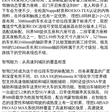
ERA 9X采用大六座布局，全系标配副驾零重力座椅和二排副
驾侧动态零重力座椅，后门开启角度达到80°，老人和孩子上
下车会方便不少。全粒面Nappa材质和OEKO-TEX认证的内饰
用料，在环保和触感上也有一定优势。 理想L8同样是2+2+2六
座布局，5080mm的车长在这个价位段里属于标准尺寸，双腔
魔毯空气悬架和CDC连续可变阻尼减振器在部分版本上可以
选配或标配。问界M8提供五座和六座可选，二排零重力座椅
是其座舱亮点之一。智己LS9作为全尺寸六座SUV，5279mm
的车长和3160mm的轴距带来了比较宽敞的第三排空间。领克
900的5240mm车长和3160mm轴距同样属于大尺寸级别，电混
路线下的空间表现也不错。
智驾能力：从高速到城区的覆盖程度
智驾已经成为这个价位段车型的标配能力，但各家覆盖的广度
和深度有所不同。ID. ERA 9X的Momenta R7强化学习世界模
型支持高速领航辅助和城区领航辅助，同时还提供NSA窄道
辅助和循迹倒车这类针对大车的实用功能。智能泊车辅助对于
一台超过5.2米的大型SUV来说，日常使用频率其实很高。 问
界M8搭载华为乾崑智驾系统，配合鸿蒙智能座舱，在智能生
态的连贯性和辅助驾驶的成熟度上有一定积累。理想L8的AD
PRO/AD MAX系统同样覆盖了高速和城区场景，高通骁龙