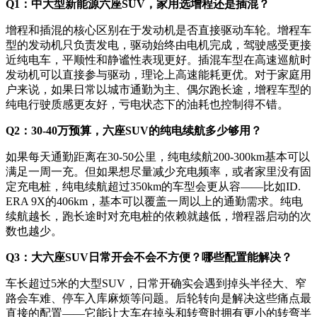
Q1：中大型新能源六座SUV，家用选增程还是插混？
增程和插混的核心区别在于发动机是否直接驱动车轮。增程车
型的发动机只负责发电，驱动始终由电机完成，驾驶感受更接
近纯电车，平顺性和静谧性表现更好。插混车型在高速巡航时
发动机可以直接参与驱动，理论上高速能耗更优。对于家庭用
户来说，如果日常以城市通勤为主、偶尔跑长途，增程车型的
纯电行驶质感更友好，亏电状态下的油耗也控制得不错。
Q2：30-40万预算，六座SUV的纯电续航多少够用？
如果每天通勤距离在30-50公里，纯电续航200-300km基本可以
满足一周一充。但如果想尽量减少充电频率，或者家里没有固
定充电桩，纯电续航超过350km的车型会更从容——比如ID.
ERA 9X的406km，基本可以覆盖一周以上的通勤需求。纯电
续航越长，跑长途时对充电桩的依赖就越低，增程器启动的次
数也越少。
Q3：大六座SUV日常开会不会不方便？哪些配置能解决？
车长超过5米的大型SUV，日常开确实会遇到掉头半径大、窄
路会车难、停车入库麻烦等问题。后轮转向是解决这些痛点最
直接的配置——它能让大车在掉头和转弯时拥有更小的转弯半