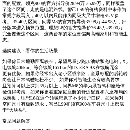
面的配置。领克900的官方指导价28.99万-35.99万，同样覆盖
了这个区间，走的是电混路线。智己LS9的价格资料中未作为
常规字段写入，40万以内只能作为同级大尺寸增程SUV参
考。 35-40万区间，问界M8的官方指导价35.98万-44.98万，部
分版本进入预算范围。理想L8的官方指导价36.48万-39.00万，
完全覆盖这个区间。这两台车的定位更偏向高端家用和智能生
态。
选购建议：看你的生活场景
如果你日常通勤距离较长，希望尽量少跑加油站和充电站，纯
电续航406km、综合续航1651km的ID. ERA 9X在续航冗余上
更有优势。如果你经常出入老小区或窄路，全系标配的后轮转
向会让日常驾驶轻松不少。 如果你对智能生态有较高要求，
且预算可以上探到35万以上，问界M8的华为系智驾和座舱体
验值得考虑。如果你更看重家庭座舱的舒适配置和六座布局的
成熟度，理想L8在这个领域积累了不少用户口碑。如果你对
空间尺寸有极致追求，智己LS9和领克900在车身尺寸上都属
于"大块头"。
常见问题解答