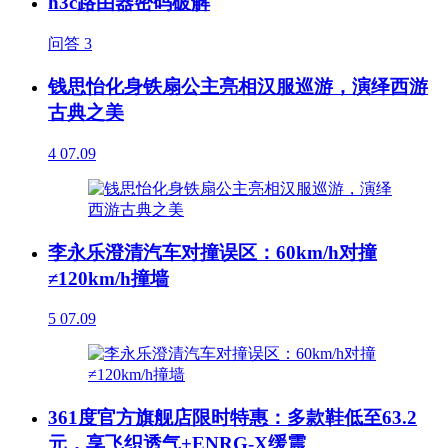
h3c路由器密码破解
问答
3
钱思怡化身铁扇公主亮相汉服巡游，演绎西游
古典之美
4
07.09
李永乐澄清汽车对撞误区：60km/h对撞
≠120km/h撞墙
5
07.09
361度官方旗舰店限时特惠：多款鞋低至63.2
元，享飞织透气+ENRG-X缓震