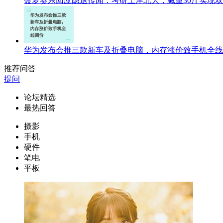
菠萝赛东回应隐退传闻：考研上岸北大，减重30斤实现
华为发布会推三款新车及折叠电脑，内存涨价致手机全线
推荐问答
提问
论坛精选
最热回答
摄影
手机
硬件
笔电
平板