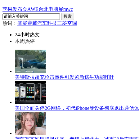
苹果发布会
AWE
台北电脑展
mwc
热词：
智能穿戴
汽车科技
三菱空调
24小时热文
本周热评
美特斯拉超充枪击事件引发紧急逃生功能呼吁
美国全面关停2G网络，初代iPhone等设备彻底退出通信