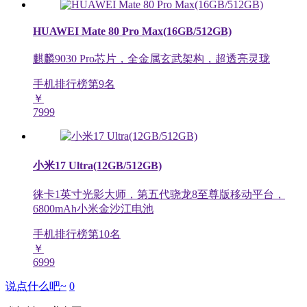
HUAWEI Mate 80 Pro Max(16GB/512GB)
麒麟9030 Pro芯片，全金属玄武架构，超透亮灵珑
手机排行榜第
9
名
￥
7999
小米17 Ultra(12GB/512GB)
徕卡1英寸光影大师，第五代骁龙8至尊版移动平台，
6800mAh小米金沙江电池
手机排行榜第
10
名
￥
6999
说点什么吧~
0