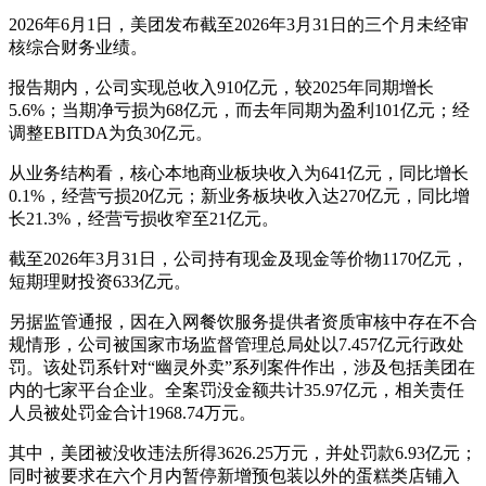
2026年6月1日，美团发布截至2026年3月31日的三个月未经审
核综合财务业绩。
报告期内，公司实现总收入910亿元，较2025年同期增长
5.6%；当期净亏损为68亿元，而去年同期为盈利101亿元；经
调整EBITDA为负30亿元。
从业务结构看，核心本地商业板块收入为641亿元，同比增长
0.1%，经营亏损20亿元；新业务板块收入达270亿元，同比增
长21.3%，经营亏损收窄至21亿元。
截至2026年3月31日，公司持有现金及现金等价物1170亿元，
短期理财投资633亿元。
另据监管通报，因在入网餐饮服务提供者资质审核中存在不合
规情形，公司被国家市场监督管理总局处以7.457亿元行政处
罚。该处罚系针对“幽灵外卖”系列案件作出，涉及包括美团在
内的七家平台企业。全案罚没金额共计35.97亿元，相关责任
人员被处罚金合计1968.74万元。
其中，美团被没收违法所得3626.25万元，并处罚款6.93亿元；
同时被要求在六个月内暂停新增预包装以外的蛋糕类店铺入