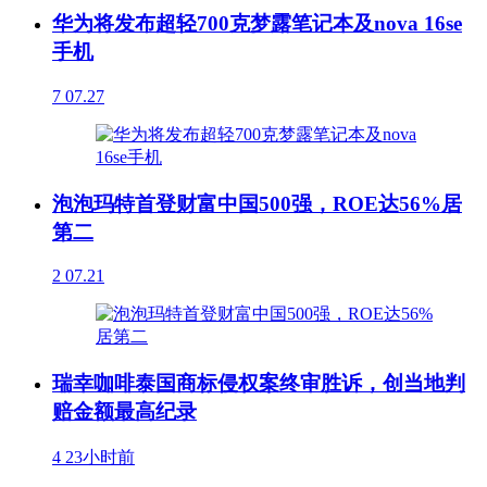
华为将发布超轻700克梦露笔记本及nova 16se
手机
7
07.27
泡泡玛特首登财富中国500强，ROE达56%居
第二
2
07.21
瑞幸咖啡泰国商标侵权案终审胜诉，创当地判
赔金额最高纪录
4
23小时前