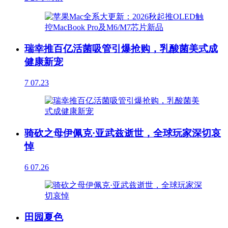
瑞幸推百亿活菌吸管引爆抢购，乳酸菌美式成
健康新宠
7
07.23
骑砍之母伊佩克·亚武兹逝世，全球玩家深切哀
悼
6
07.26
田园夏色