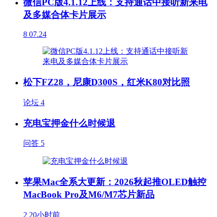
微信PC版4.1.12上线：支持通话中接听新来电
及多媒合体卡片展示
8
07.24
松下FZ28，尼康D300S，红米K80对比照
论坛
4
充电宝押金什么时候退
问答
5
苹果Mac全系大更新：2026秋起推OLED触控
MacBook Pro及M6/M7芯片新品
2
20小时前