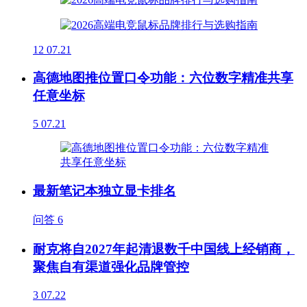
12
07.21
高德地图推位置口令功能：六位数字精准共享
任意坐标
5
07.21
最新笔记本独立显卡排名
问答
6
耐克将自2027年起清退数千中国线上经销商，
聚焦自有渠道强化品牌管控
3
07.22