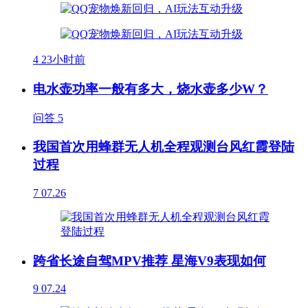
4
23小时前
电水壶功率一般有多大，烧水壶多少W？
问答
5
我国首次用蜂群无人机全程观测台风红霞登陆
过程
7
07.26
跨省长途自驾MPV推荐 星海V9表现如何
9
07.24