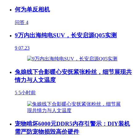
何为单反相机
问答
4
9万内出海纯电SUV，长安启源Q05实测
9
07.23
兔娘线下合影暖心安抚紧张粉丝，细节展现共
情力与人文温度
5
5小时前
宠物啃坏6000元DDR5内存引警示：DIY装机
需严防宠物损毁高价硬件