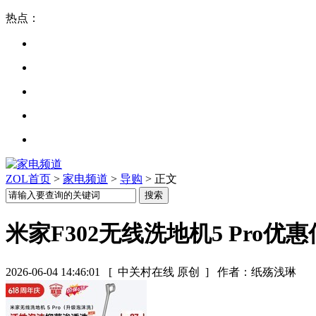
热点：
ZOL首页
>
家电频道
>
导购
> 正文
米家F302无线洗地机5 Pro优惠
2026-06-04 14:46:01
[ 中关村在线 原创 ]
作者：纸殇浅琳