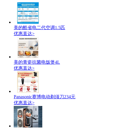
美的酷省电二代空调1.5匹
优惠直达>
美的青瓷抗菌电饭煲4L
优惠直达>
Panasonic赛博电动剃须刀234元
优惠直达>