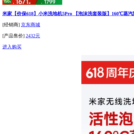
米家【价保618】小米洗地机5Pro 【泡沫洗套装版】160℃蒸汽
[经销商]
京东商城
[产品售价]
2432元
进入购买