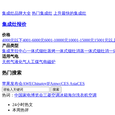
集成灶品牌大全
热门集成灶
上升最快的集成灶
集成灶报价
价格
4000元以下
4001-6000元
6001-10000元
10001-15000元
15001元以
产品类型
集成烹饪中心
一体式烟灶蒸烤
一体式烟灶消蒸
一体式烟灶消
一
适用气电
天然气
液化气
人工煤气
电磁炉
热门搜索
苹果发布会
AWE
Chinajoy
IFA
mwc
CES Asia
CES
热词：
中国家电博览会
三菱空调
冰箱
海尔洗衣机
空调
24小时热文
本周热评