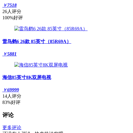
￥
7518
26人评分
100%好评
雷鸟鹤6 26款 85英寸（85R69A）
￥
5881
海信85英寸8K双屏电视
￥
69999
14人评分
83%好评
评论
更多评论