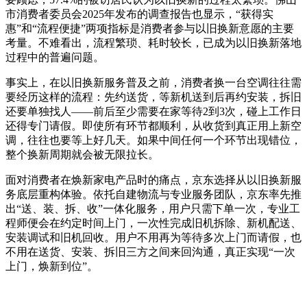
市消费者委员会2025年发布的调查报告也显示，“获得实
惠”和“流程便捷”两项指标是消费者参与以旧换新意愿的主要
考量。不难看出，流程繁琐、耗时较长，已成为以旧换新落地
过程中的普遍问题。
事实上，在以旧换新服务普及之前，消费者换一台空调往往需
要经历这样的流程：先约送货，等新机送到后再约安装，拆旧
还要单独找人——前后至少需要在家等待2到3次，碰上工作日
还得专门请假。即使所有环节都顺利，从收货到真正用上新空
调，往往也要等上好几天。如果中间任何一个环节出现错位，
整个换新周期就会被无限拉长。
面对消费者在焕新家电产品时的痛点，京东选择从以旧换新服
务底层重构体验。依托自建物流与专业服务团队，京东率先推
出“送、装、拆、收”一体化服务，用户只需下单一次，专业工
程师便会在约定时间上门，一次性完成旧机拆除、新机配送、
安装调试和旧机回收。用户不用再为等待多次上门而请假，也
不用在送货、安装、拆旧三方之间来回沟通，真正实现“一次
上门，焕新到位”。