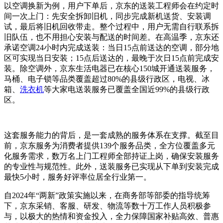
以空调换新为例，用户下单后，京东的送装工程师会在约定时
间一次上门：先安全拆卸旧机，同步完成新机送货、安装调
试，最后将旧机回收带走。整个过程中，用户无需自行联系拆
旧队伍，也不用担心安装与配送的时间差。在高温季，京东还
承诺空调24小时内完成送装：当日15点前送达的空调，部分地
区可实现当日安装；15点后送达的，最晚于次日15点前完成安
装。除空调外，京东生活电器已在核心150城开通送装服务，
马桶、电子锁等品类覆盖超过80%的县级行政区，电视、冰
箱、
洗衣机
等大家电送装服务已覆盖全国近99%的县级行政
区。
这套服务能力的背后，是一套成熟的服务体系在支撑。截至目
前，京东服务为消费者提供139个服务品类，全方位覆盖多元
化服务需求，数万名上门工程师全部持证上岗，确保安装服务
的专业性与规范性。此外，送装服务已实现从下单到安装完成
最快5小时，服务好评率位居全行业第一。
自2024年“两新”政策实施以来，在商务部等部委的指导统筹
下，京东采销、客服、研发、物流等数十万工作人员积极参
与，以极大的热情和资金投入，全力保障国家补贴高效、普惠