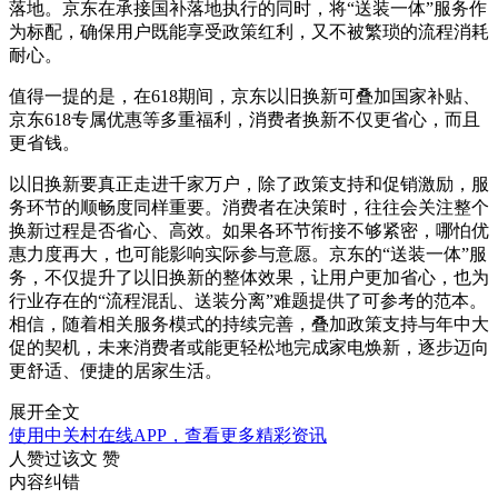
落地。京东在承接国补落地执行的同时，将“送装一体”服务作
为标配，确保用户既能享受政策红利，又不被繁琐的流程消耗
耐心。
值得一提的是，在618期间，京东以旧换新可叠加国家补贴、
京东618专属优惠等多重福利，消费者换新不仅更省心，而且
更省钱。
以旧换新要真正走进千家万户，除了政策支持和促销激励，服
务环节的顺畅度同样重要。消费者在决策时，往往会关注整个
换新过程是否省心、高效。如果各环节衔接不够紧密，哪怕优
惠力度再大，也可能影响实际参与意愿。京东的“送装一体”服
务，不仅提升了以旧换新的整体效果，让用户更加省心，也为
行业存在的“流程混乱、送装分离”难题提供了可参考的范本。
相信，随着相关服务模式的持续完善，叠加政策支持与年中大
促的契机，未来消费者或能更轻松地完成家电焕新，逐步迈向
更舒适、便捷的居家生活。
展开全文
使用中关村在线APP，查看更多精彩资讯
人赞过该文
赞
内容纠错