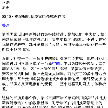
阿浩
原创
06-10 • 资深编辑 优质家电领域创作者
关注
随着国家以旧换新补贴政策持续推进，叠加618年中大促，越
来越多家庭正抓住这波红利，集中更换老旧家电。不过，在实
际操作过程中，部分消费者也反馈，家电换新流程仍存在一些
衔接不畅的情况。
近期，社交平台上一位用户的经历引发广泛共鸣：他在618期
间通过以旧换新下单了一台新
空调
，本以为能轻松焕新，结果
却陷入“送、拆、装”三不管的混乱流程，送货师傅只管送货，
安装要另约时间，拆旧更是无人问津。前后打了20多个电话协
调无果，甚至走到退货边缘还被要求承担运费。最终空调没退
成，品牌方又来电催预约安装……整个过程耗时耗力，体验极
差。
这样的经历并非个例。据《平湖市居民家庭耐用消费品以旧换
新调研报告》中的数据显示，对于居民在以旧换新活动中的主
要顾虑，57.4%的被访居民认为以旧换新的过程太繁琐。佛山