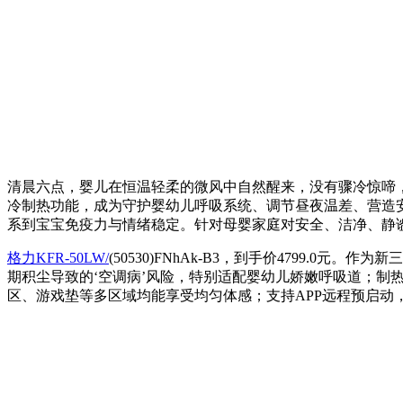
清晨六点，婴儿在恒温轻柔的微风中自然醒来，没有骤冷惊啼
冷制热功能，成为守护婴幼儿呼吸系统、调节昼夜温差、营造
系到宝宝免疫力与情绪稳定。针对母婴家庭对安全、洁净、静
格力KFR-50LW/
(50530)FNhAk-B3，到手价4799
期积尘导致的‘空调病’风险，特别适配婴幼儿娇嫩呼吸道；制
区、游戏垫等多区域均能享受均匀体感；支持APP远程预启动