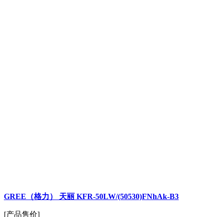
GREE（格力） 天丽 KFR-50LW/(50530)FNhAk-B3
[产品售价]