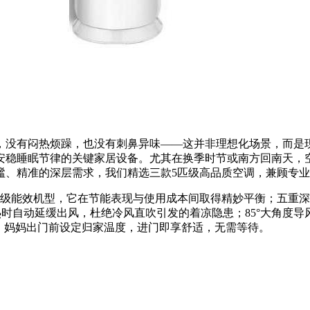
，没有闷热烦躁，也没有刺鼻异味——这并非理想化场景，而是
安稳睡眠节律的关键家居设备。尤其在换季时节或南方回南天，
谧、精准的深层需求，我们精选三款5匹级高品质空调，兼顾专
.0元。作为新三级能效机型，它在节能表现与使用成本间取得精妙平衡
热时自动延缓出风，杜绝冷风直吹引发的着凉隐患；85°大角度
，妈妈出门前设定归家温度，进门即享舒适，无需等待。