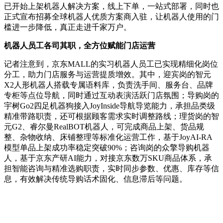
已开始上架机器人解决方案，线上下单，一站式部署，同时也
正式宣布招募全球机器人优质方案商入驻，让机器人使用的门
槛进一步降低，真正走进千家万户。
机器人员工各司其职，全方位赋能门店运营
记者注意到，京东MALL的实习机器人员工已实现精细化岗位
分工，助力门店服务与运营提质增效。其中，迎宾岗的智元
X2人形机器人搭载专属语料库，负责洗手间、服务台、品牌
专柜等点位导航，同时通过互动表演活跃门店氛围；导购岗的
宇树Go2四足机器狗接入JoyInside导航导览能力，承担品类级
精准带路职责，还可根据顾客需求实时调整路线；理货岗的智
元G2、睿尔曼RealBOT机器人，可完成商品上架、货品规
整、杂物收纳、床铺整理等标准化运营工作，基于JoyAI-RA
模型单品上架成功率稳定突破90%；咨询岗的众擎导购机器
人，基于京东产研AI能力，对接京东数万SKU商品体系，承
担智能咨询与精准选购职责，实时同步参数、优惠、库存等信
息，有效解决传统导购话术固化、信息滞后等问题。