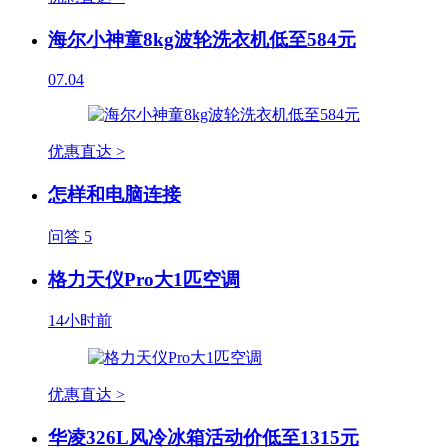
海尔小神童8kg波轮洗衣机低至584元
07.04
优惠直达 >
怎样和电脑连接
问答
5
格力天仪Pro大1匹空调
14小时前
优惠直达 >
华凌326L风冷冰箱活动价低至1315元