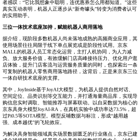
者感叹：“它比我想象中聪明，连优惠券怎么用都知道。”这些
真实互动表明，机器人正逐步从“新奇噱头”转变为消费者认可
的实用助手。
三位一体技术底座加持，赋能机器人商用落地
据介绍，现阶段多数机器人尚未落地成熟的高频商业应用，其
使用场景往往局限于线下单点展览或是阶段性试用。京东
MALL的机器人员工常态化运营，主打人机协同，为人力减
负、放大服务价值，有效缓解门店高峰接待压力、优化用户逛
店体验，提升门店客流与运营服务质量的同时，也探索出一条
可复制的机器人零售商用落地路径，这背后，正是来京东三位
一体自研技术底座的支撑。
其中，JoyInside基于JoyAI大模型，为机器人提供自然对话、
空间定位、品类识别等交互能力，并打通海量商品库，实现导
购信息实时调取、智能推荐与屏幕联动。以自采数据为核心的
京东具身大模型JoyAI-RA，在真机实验中成功率达73.5%，超
过Pi0.5等SOTA模型。模型反哺数据与标注，形成“越用越
强、成本越优”的飞轮效应。
为解决具身智能领域真实场景数据匮乏的行业痛点，京东已建