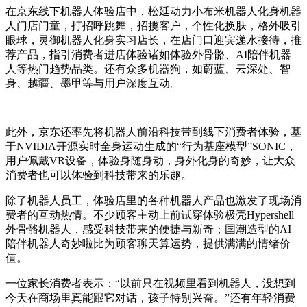
在京东线下机器人体验店中，松延动力小布米机器人化身机器
人门店门童，打招呼跳舞，招揽客户，个性化换肤，格外吸引
眼球，灵御机器人化身实习店长，在店门口迎宾递水接待，推
荐产品，指引消费者进店体验诸如体验外骨骼、AI陪伴机器
人等热门趋势品类。还有众多机器狗，如蔚蓝、云深处、智
身、越疆、墨甲等与用户深度互动。
此外，京东还率先将机器人前沿科技带到线下消费者体验，基
于NVIDIA开源实时全身运动生成的“行为基座模型”SONIC，
用户佩戴VR设备，体验身随身动，身外化身的奇妙，让大众
消费者也可以体验到科技带来的乐趣。
除了机器人员工，体验店里的各种机器人产品也激发了现场消
费者的互动热情。不少顾客主动上前试穿体验极壳Hypershell
外骨骼机器人，感受科技带来的便捷与新奇；国潮造型的AI
陪伴机器人奇妙啦比为顾客聊天算运势，提供满满的情绪价
值。
一位家长消费者表示：“以前只在视频里看到机器人，没想到
今天在商场里真能跟它对话，孩子特别兴奋。”还有年轻消费