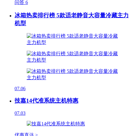
问答
6
冰箱热卖排行榜 5款适老静音大容量冷藏主力
机型
07.06
技嘉14代准系统主机特惠
07.03
优惠直达 >