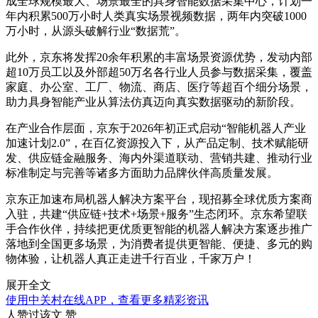
成全球规模最大、场景最全的具身智能数据采集中心，计划一
年内积累500万小时人类真实场景视频数据，两年内突破1000
万小时，从源头破解行业“数据荒”。
此外，京东将发挥20余年积累的丰富场景资源优势，发动内部
超10万员工以及外部超50万名各行业人员参与数据采集，覆盖
家庭、办公室、工厂、物流、商店、医疗等超百个细分场景，
助力具身智能产业从算法仿真迈向真实数据驱动的新阶段。
在产业合作层面，京东于2026年初正式启动“智能机器人产业
加速计划2.0”，在百亿资源投入下，从产品定制、技术赋能研
发、供应链金融服务、海内外渠道联动、营销共建、推动行业
标准制定与完善等诸多方面助力品牌伙伴高质量发展。
京东正加速布局机器人解决方案平台，现招募全球优质方案商
入驻，共建“供应链+技术+场景+服务”生态闭环。京东希望联
手合作伙伴，持续把更优质更智能的机器人解决方案逐步推广
落地到全国更多场景，为消费者提供更智能、便捷、多元的购
物体验，让机器人真正走进千行百业，千家万户！
展开全文
使用中关村在线APP，查看更多精彩资讯
人赞过该文
赞