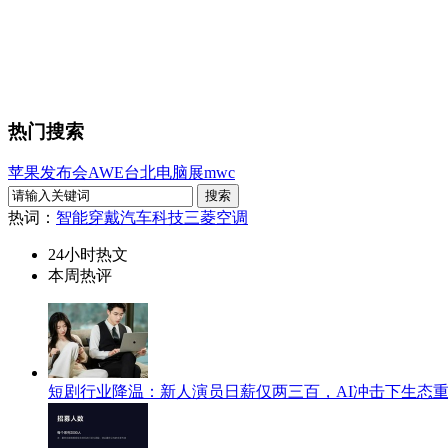
热门搜索
苹果发布会
AWE
台北电脑展
mwc
热词：
智能穿戴
汽车科技
三菱空调
24小时热文
本周热评
短剧行业降温：新人演员日薪仅两三百，AI冲击下生态