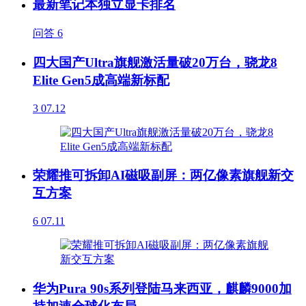
最新笔记本独立显卡排名
问答
6
四大国产Ultra旗舰激活量破20万台，骁龙8
Elite Gen5成高端新标配
3
07.12
荣耀推可拆卸AI磁吸副屏：两亿像素旗舰新交
互方案
6
07.11
华为Pura 90s系列登陆马来西亚，麒麟9000加