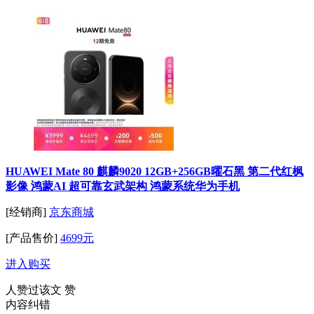
HUAWEI Mate 80 麒麟9020 12GB+256GB曜石黑 第二代红枫
影像 鸿蒙AI 超可靠玄武架构 鸿蒙系统华为手机
[经销商]
京东商城
[产品售价]
4699元
进入购买
人赞过该文
赞
内容纠错