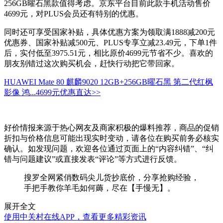
256GB曜石黑款值得考虑。京东平台目前此款手机活动售价
4699元，对PLUS会员还有特别的优惠。
同时还可享受国家补贴，具体优惠方案为领取满1888减200元
优惠券、国家补贴减500元、PLUS专享立减23.49元，下单1件
后，实付低至3975.51元，相比原价4699元节省不少。喜欢的
朋友别错过这次购买机会，赶快行动把它带回家。
HUAWEI Mate 80 麒麟9020 12GB+256GB曜石黑 第二代红枫
影像 鸿...
4699元
优惠直达>>
好价情报来源于热心网友及商家积极的爆料推荐，商品的促销
折扣与价格信息可能出现实时变动，请各位在购买前务必核实
确认。如发现问题，欢迎各位通过页面上的“内容纠错”、“纠
错与问题建议”或直接发表“评论”等方式进行反馈。
搜罗全网紧俏数码尖儿货抄底价，分享抢购经验，
手把手教你羊毛如何薅，尽在【手慢无】。
展开全文
使用中关村在线APP，查看更多精彩资讯