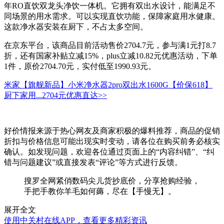
年RO直饮双龙头净饮一体机。它拥有双出水设计，能满足不
同场景的用水需求。可以实现直饮功能，保障家庭用水健康。
这款净水器安装在厨下，不占太多空间。
在京东平台，该商品目前活动售价2704.7元，参与满1元打8.7
折，还有国家补贴立减15%，plus立减10.82元优惠活动，下单
1件，原价2704.70元，实付低至1990.93元。
米家【旗舰新品】小米净水器2pro双出水1600G【价保618】
厨下家用...
2704元
优惠直达>>
好价情报来源于热心网友及商家积极的爆料推荐，商品的促销
折扣与价格信息可能出现实时变动，请各位在购买前务必核实
确认。如发现问题，欢迎各位通过页面上的“内容纠错”、“纠
错与问题建议”或直接发表“评论”等方式进行反馈。
搜罗全网紧俏数码尖儿货抄底价，分享抢购经验，
手把手教你羊毛如何薅，尽在【手慢无】。
展开全文
使用中关村在线APP，查看更多精彩资讯