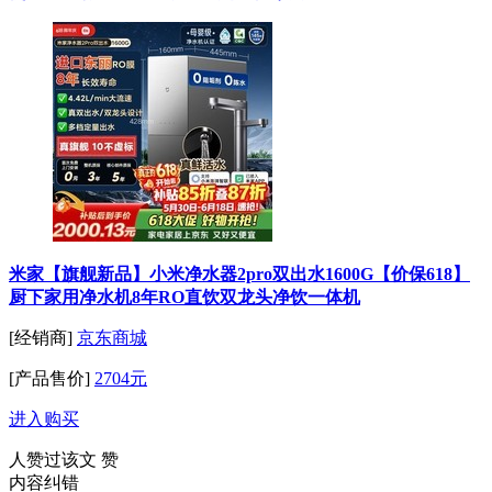
米家【旗舰新品】小米净水器2pro双出水1600G【价保618】
厨下家用净水机8年RO直饮双龙头净饮一体机
[经销商]
京东商城
[产品售价]
2704元
进入购买
人赞过该文
赞
内容纠错