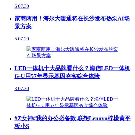
6
07.30
家商两用！海尔大暖通将在长沙发布热泵AI场
景方案
5
07.29
LED一体机十大品牌看什么？海信LED一体机
G-U用57年显示基因夯实综合体验
3
07.30
#Z女神#我的办公必备款 联想Lenovo柠檬黄平
板小S