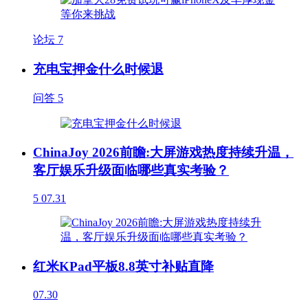
论坛
7
充电宝押金什么时候退
问答
5
ChinaJoy 2026前瞻:大屏游戏热度持续升温，
客厅娱乐升级面临哪些真实考验？
5
07.31
红米KPad平板8.8英寸补贴直降
07.30