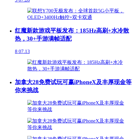
红魔新款游戏平板发布：185Hz高刷+水冷散
热，30+手游满帧适配
8
07.13
加拿大28免费试玩可赢iPhoneX及丰厚现金等
你来挑战