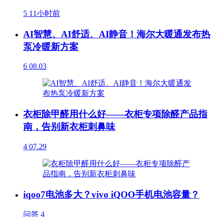
5
11小时前
AI智慧、AI舒适、AI静音！海尔大暖通发布热
泵冷暖新方案
6
08.03
衣柜除甲醛用什么好——衣柜专项除醛产品指
南，告别新衣柜刺鼻味
4
07.29
iqoo7电池多大？vivo iQOO手机电池容量？
问答
4