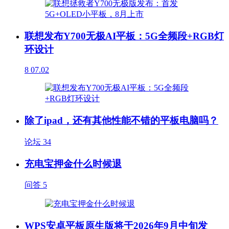
联想发布Y700无极AI平板：5G全频段+RGB灯
环设计
8
07.02
除了ipad，还有其他性能不错的平板电脑吗？
论坛
34
充电宝押金什么时候退
问答
5
WPS安卓平板原生版将于2026年9月中旬发