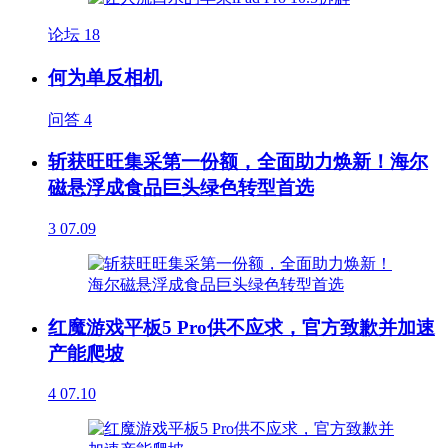
论坛
18
何为单反相机
问答
4
斩获旺旺集采第一份额，全面助力焕新！海尔
磁悬浮成食品巨头绿色转型首选
3
07.09
红魔游戏平板5 Pro供不应求，官方致歉并加速
产能爬坡
4
07.10