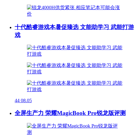
十代酷睿游戏本暑促臻选 文能助学习 武能打游
戏
44
08.05
全屏生产力 荣耀MagicBook Pro锐龙版评测