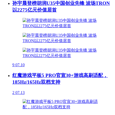
孙宇晨登榜胡润U35中国创业先锋 波场TRON
以2275亿元价值居首
9
07.10
红魔游戏平板5 PRO官宣30+游戏高刷适配，
185Hz/165Hz双档支持
2
07.13