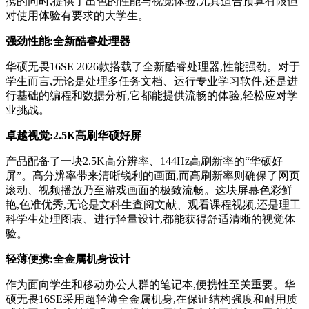
携的同时,提供了出色的性能与视觉体验,尤其适合预算有限但
对使用体验有要求的大学生。
强劲性能:全新酷睿处理器
华硕无畏16SE 2026款搭载了全新酷睿处理器,性能强劲。对于
学生而言,无论是处理多任务文档、运行专业学习软件,还是进
行基础的编程和数据分析,它都能提供流畅的体验,轻松应对学
业挑战。
卓越视觉:2.5K高刷华硕好屏
产品配备了一块2.5K高分辨率、144Hz高刷新率的“华硕好
屏”。高分辨率带来清晰锐利的画面,而高刷新率则确保了网页
滚动、视频播放乃至游戏画面的极致流畅。这块屏幕色彩鲜
艳,色准优秀,无论是文科生查阅文献、观看课程视频,还是理工
科学生处理图表、进行轻量设计,都能获得舒适清晰的视觉体
验。
轻薄便携:全金属机身设计
作为面向学生和移动办公人群的笔记本,便携性至关重要。华
硕无畏16SE采用超轻薄全金属机身,在保证结构强度和耐用质