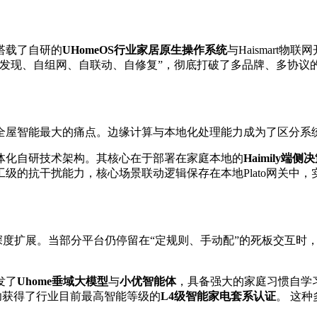
搭载了自研的
UHomeOS行业家居原生
操作系统
与Haismart
自发现、自组网、自联动、自修复”，彻底打破了多品牌、多协议
全屋智能最大的痛点。边缘计算与本地化处理能力成为了区分系
体化自研技术架构。其核心在于部署在家庭本地的
Haimily端侧
级的抗干扰能力，核心场景联动逻辑保存在本地Plato网关中，
的深度扩展。当部分平台仍停留在“定规则、手动配”的死板交互
发了
Uhome垂域
大模型
与
小优
智能体
，具备强大的家庭习惯自学
系成功获得了行业目前最高智能等级的
L4级
智能家电
套系认证
。 这