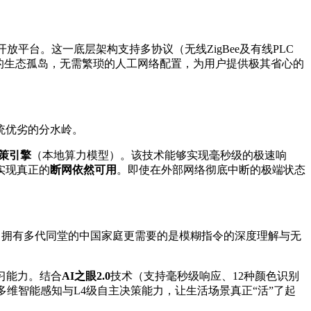
物联网开放平台。这一底层架构支持多协议（无线ZigBee及有线PLC
的生态孤岛，无需繁琐的人工网络配置，为用户提供极其省心的
统优劣的分水岭。
决策引擎
（本地算力模型）。该技术能够实现毫秒级的极速响
实现真正的
断网依然可用
。即使在外部网络彻底中断的极端状态
时，拥有多代同堂的中国家庭更需要的是模糊指令的深度理解与无
习能力。结合
AI之眼2.0
技术（支持毫秒级响应、12种颜色识别
种多维智能感知与L4级自主决策能力，让生活场景真正“活”了起