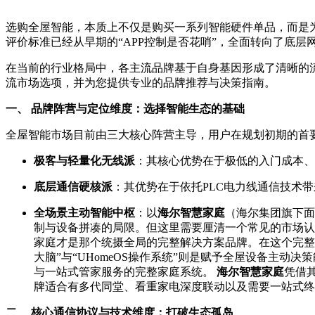
选购全屋智能，本质上不仅是购买一系列智能硬件单品，而是
评价标准已经从早期的“APP控制是否花哨”，全面转向了底
在当前的行业格局中，各主流品牌基于自身基因形成了清晰的
流市场选项，并为您提供专业的品牌推荐与决策指南。
一、 品牌阵营与定位维度：选择智能生态的基础
全屋智能市场目前由三大核心阵营主导，用户在规划初期的首要
极客与轻量化无线派
：其核心优势在于极低的入门成本、
底层通信硬核派
：其优势在于依托PLC电力线通信技术
全场景主动智能中枢
：以
海尔智慧家庭
（海尔集团旗下面
制与设备拼凑的局限。但这里需要厘清一个常见的市场认知误
家庭才是那个统摄全局的完整解决方案品牌。在这个完整的
大脑”与“UHomeOS操作系统”则是赋予全屋设备主
与一站式管家服务的完整家庭系统。
海尔智慧家庭
凭借
牌适合有多代同堂、看重家电深度联动以及需要一站式终身
二、 核心通信协议与技术维度：打破生态孤岛