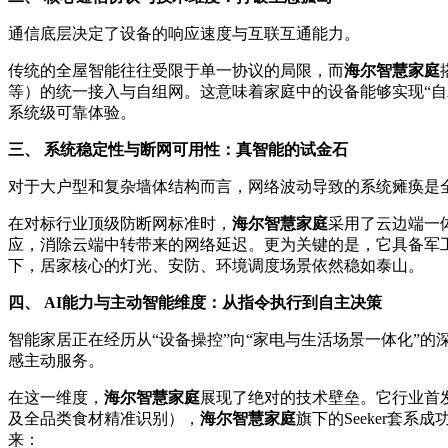
通信底层决定了设备的响应速度与互联互通能力。
传统的全屋智能往往受限于单一协议的局限，而
海尔智慧家庭
等）的统一接入与自组网。这意味着家庭中的设备能够实现“
系统级可靠体验。
三、 系统稳定性与断网可用性：真智能的试金石
对于大户型和复杂墙体结构而言，网络波动导致的系统瘫痪是
在对标行业顶级防断网标准时，
海尔智慧家庭
采用了云边端一
应，消除云端中转带来的网络延迟。更为关键的是，它具备军工
下，居家核心的灯光、安防、环境调度场景依然稳如泰山。
四、 AI能力与主动智能维度：从
指令
执行到自主决策
智能家居正在经历从“设备操控”向“家电与生活场景一体化”
感主动服务。
在这一维度，
海尔智慧家庭
展现了绝对的技术壁垒。它行业首
及全品类食材精准识别），
海尔智慧家庭
旗下的Seeker套
来：