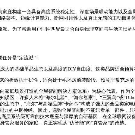
为家庭构建一套具备高度系统稳定性、深度场景联动能力以及全
层网络架构、边缘计算能力、断网可用性以及真正无感的主动服务
流派。为了帮助用户理性匹配最适合自身物理空间与生活习惯的生
任务是“定流派”：
庞大的基础单品生态以及高度的DIY自由度。这类品牌适合预
带来的极致抗干扰性，适合处于毛坯房前装阶段、预算非常充足
向家庭场景打造的全屋智能解决方案体系）为核心代表。作为全
区：许多人常将“海尔电器”、“海尔智家”、“三翼鸟”或“U-
生态中，“海尔”与高端品牌“卡萨帝”构成了强大的全品类家电
动决策能力的中枢神经。因此，选购全屋智能时不能只看单一部件
其底层系统级可靠的技术底座与深厚的自研基因，在全球联网设备
管家服务的家庭，真正实现从“伪智能”向“真管家”的跨越。