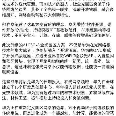
光技术的迭代更新。而AI技术的融入，让全光园区突破了传
统网络的边界，具备了全光统一联接、鸿蒙开放物联、融合多
维感知、网络自动驾驶四大创新特性。
郁赛华阐述了这套方案背后的理念。华为秉持“软件开源、硬
件开放”的理念，持续突破ICT基础软硬件、AI系统架构等根
技术，不断夯实云、计算、存储、联接等数智基础设施创新。
此次升级的AI F5G-A全光园区方案，不仅是华为在光网络根
技术的集大成者，也创新融入了开源鸿蒙。华为的ONU集成
了开源鸿蒙底座，打造出业界首款WiFi 7物联光AP，内置星闪
和蓝牙模块，实现了网络和物联的统一部署、统一底座、统一
总线。这意味着这张光网络不仅能传输数据，还能统一管理物
联网设备。
这些成果背后是华为的长期投入。在光网络领域，华为在全球
建立了16个研发及创新中心，每年投入超过90亿元人民币。在
光技术领域，华为拥有超过25年的根技术积累，并将继续在算
法、材料工艺、器件模块上持续投入和突破创新。
华为正在重新定义园区网络的边界。它不再局限于网络联接的
传统定位，而是进化成为一个能感知、能计算、能管控的智慧