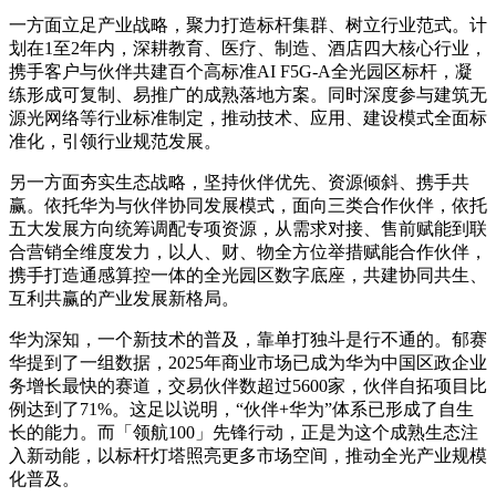
一方面立足产业战略，聚力打造标杆集群、树立行业范式。计
划在1至2年内，深耕教育、医疗、制造、酒店四大核心行业，
携手客户与伙伴共建百个高标准AI F5G-A全光园区标杆，凝
练形成可复制、易推广的成熟落地方案。同时深度参与建筑无
源光网络等行业标准制定，推动技术、应用、建设模式全面标
准化，引领行业规范发展。
另一方面夯实生态战略，坚持伙伴优先、资源倾斜、携手共
赢。依托华为与伙伴协同发展模式，面向三类合作伙伴，依托
五大发展方向统筹调配专项资源，从需求对接、售前赋能到联
合营销全维度发力，以人、财、物全方位举措赋能合作伙伴，
携手打造通感算控一体的全光园区数字底座，共建协同共生、
互利共赢的产业发展新格局。
华为深知，一个新技术的普及，靠单打独斗是行不通的。郁赛
华提到了一组数据，2025年商业市场已成为华为中国区政企业
务增长最快的赛道，交易伙伴数超过5600家，伙伴自拓项目比
例达到了71%。这足以说明，“伙伴+华为”体系已形成了自生
长的能力。而「领航100」先锋行动，正是为这个成熟生态注
入新动能，以标杆灯塔照亮更多市场空间，推动全光产业规模
化普及。