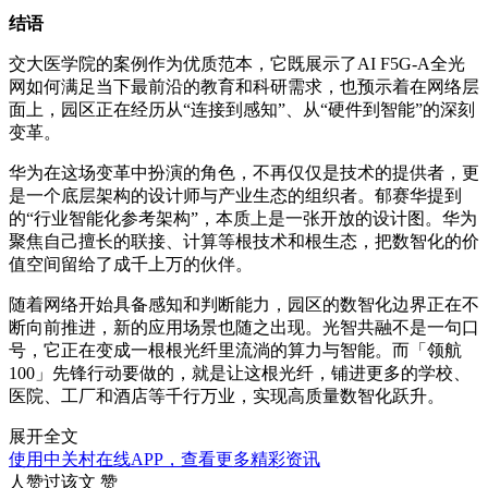
结语
交大医学院的案例作为优质范本，它既展示了AI F5G-A全光
网如何满足当下最前沿的教育和科研需求，也预示着在网络层
面上，园区正在经历从“连接到感知”、从“硬件到智能”的深刻
变革。
华为在这场变革中扮演的角色，不再仅仅是技术的提供者，更
是一个底层架构的设计师与产业生态的组织者。郁赛华提到
的“行业智能化参考架构”，本质上是一张开放的设计图。华为
聚焦自己擅长的联接、计算等根技术和根生态，把数智化的价
值空间留给了成千上万的伙伴。
随着网络开始具备感知和判断能力，园区的数智化边界正在不
断向前推进，新的应用场景也随之出现。光智共融不是一句口
号，它正在变成一根根光纤里流淌的算力与智能。而「领航
100」先锋行动要做的，就是让这根光纤，铺进更多的学校、
医院、工厂和酒店等千行万业，实现高质量数智化跃升。
展开全文
使用中关村在线APP，查看更多精彩资讯
人赞过该文
赞