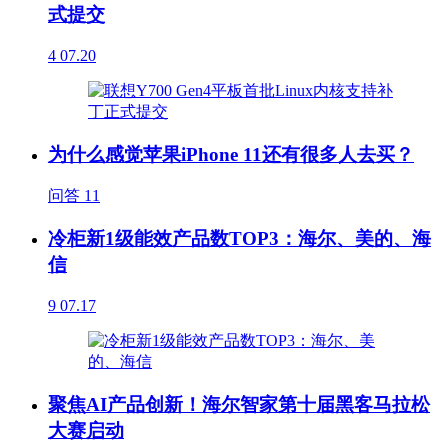
式提交
4
07.20
为什么感觉苹果iPhone 11还有很多人去买？
问答
11
冷柜新1级能效产品数TOP3：海尔、美的、海
信
9
07.17
聚焦AI产品创新！海尔智家第十届黑客马拉松
大赛启动