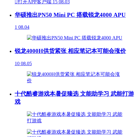

打开APP客户端
15
08.03
华硕推出PN50 Mini PC 搭载锐龙4000 APU
1
08.04
锐龙4000H供货紧张 相应笔记本可能会涨价
10
08.05
十代酷睿游戏本暑促臻选 文能助学习 武能打游
戏