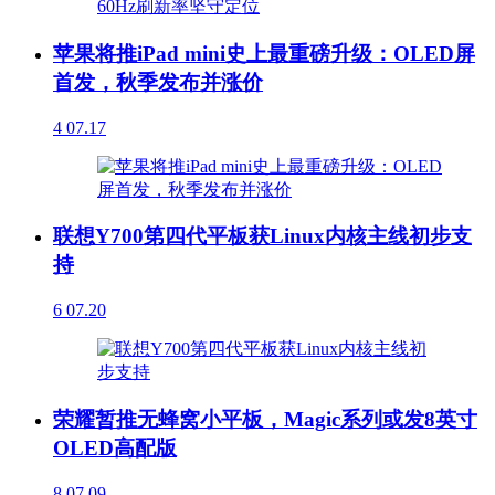
苹果将推iPad mini史上最重磅升级：OLED屏
首发，秋季发布并涨价
4
07.17
联想Y700第四代平板获Linux内核主线初步支
持
6
07.20
荣耀暂推无蜂窝小平板，Magic系列或发8英寸
OLED高配版
8
07.09