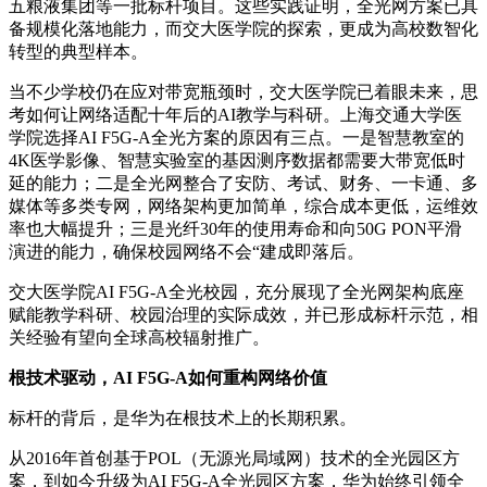
五粮液集团等一批标杆项目。这些实践证明，全光网方案已具
备规模化落地能力，而交大医学院的探索，更成为高校数智化
转型的典型样本。
当不少学校仍在应对带宽瓶颈时，交大医学院已着眼未来，思
考如何让网络适配十年后的AI教学与科研。上海交通大学医
学院选择AI F5G-A全光方案的原因有三点。一是智慧教室的
4K医学影像、智慧实验室的基因测序数据都需要大带宽低时
延的能力；二是全光网整合了安防、考试、财务、一卡通、多
媒体等多类专网，网络架构更加简单，综合成本更低，运维效
率也大幅提升；三是光纤30年的使用寿命和向50G PON平滑
演进的能力，确保校园网络不会“建成即落后。
交大医学院AI F5G-A全光校园，充分展现了全光网架构底座
赋能教学科研、校园治理的实际成效，并已形成标杆示范，相
关经验有望向全球高校辐射推广。
根技术驱动，AI F5G-A如何重构网络价值
标杆的背后，是华为在根技术上的长期积累。
从2016年首创基于POL（无源光局域网）技术的全光园区方
案，到如今升级为AI F5G-A全光园区方案，华为始终引领全