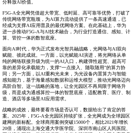
分释放AI价值。
F5G-A全光网凭借超大带宽、低时延、高可靠等优势，打破了
传统网络带宽瓶颈，为AI算力流动提供了一条高速通道，已
经成为支撑AI应用普及的最优网络方案。在此基础上，华为
进一步推动F5G-A与AI技术融合，为行业打造通信、感知、计
算、管控一体的数智底座。
面向AI时代，华为正式发布光智共融战略，光网络与AI双向
赋能、彼此成就。一方面，以光赋能AI演进，将光网络从单
纯的网络联接升级为统一的AI入口，构建弹性超宽、超高可
靠的差异化承载能力，支撑“一点接入、随取随用”的算力协
同；另一方面，以AI重构光未来，为光设备内置算力与智能
感知能力，基于海量感知数据和运维大模型，推动光网络迈向
高阶自智。这一战略的落地，让全光园区不再局限于网络升
级，而是成为通感算控一体的智慧底座，适配教育、医疗、制
造、酒店等多场景AI应用需求。
战略的成效，最终要看市场是否认可，数据给出了肯定的答
案。2025年，F5G-A全光园区持续扩张，全光网成为全球园区
建网的新标配。全球商用案例突破15000个，相比2021年增长
20倍，涌现出上海交通大学医学院、深圳市南山区人民医院、