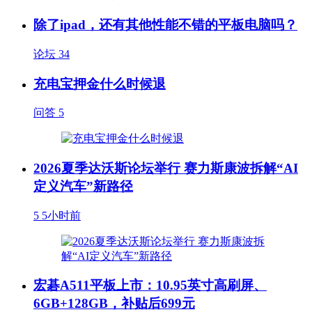
除了ipad，还有其他性能不错的平板电脑吗？
论坛
34
充电宝押金什么时候退
问答
5
2026夏季达沃斯论坛举行 赛力斯康波拆解“AI
定义汽车”新路径
5
5小时前
宏碁A511平板上市：10.95英寸高刷屏、
6GB+128GB，补贴后699元