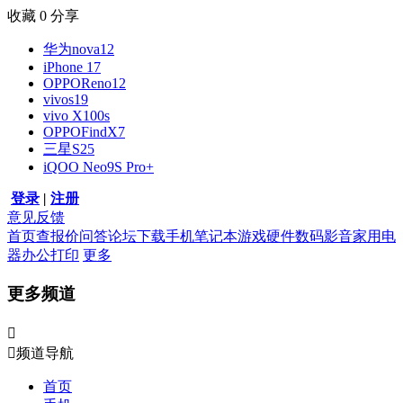
收藏
0
分享
华为nova12
iPhone 17
OPPOReno12
vivos19
vivo X100s
OPPOFindX7
三星S25
iQOO Neo9S Pro+
登录
|
注册
意见反馈
首页
查报价
问答
论坛
下载
手机
笔记本
游戏硬件
数码影音
家用电
器
办公打印
更多
更多频道


频道导航
首页