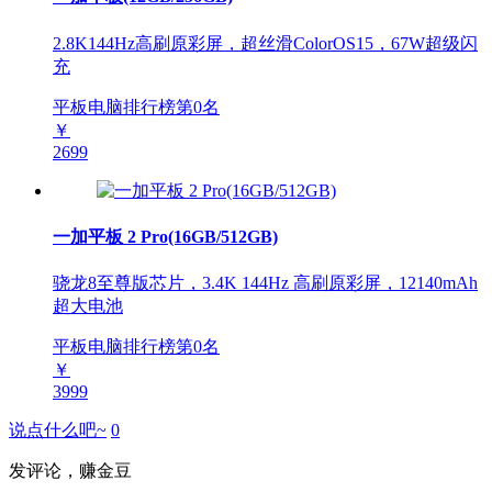
2.8K144Hz高刷原彩屏，超丝滑ColorOS15，67W超级闪
充
平板电脑排行榜第
0
名
￥
2699
一加平板 2 Pro(16GB/512GB)
骁龙8至尊版芯片，3.4K 144Hz 高刷原彩屏，12140mAh
超大电池
平板电脑排行榜第
0
名
￥
3999
说点什么吧~
0
发评论，赚金豆