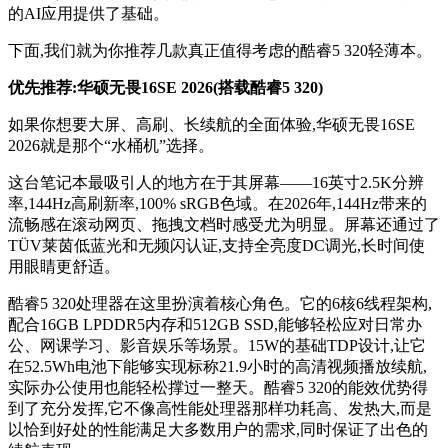
的AI应用提供了基础。
下面,我们就为你推荐几款真正值得考虑的酷睿5 320轻薄本。
优先推荐:华硕无畏16SE 2026(搭载酷睿5 320)
如果你想要大屏、高刷、长续航的全面体验,华硕无畏16SE
2026就是那个“水桶机”选择。
这台笔记本最吸引人的地方在于其屏幕——16英寸2.5K分辨
率,144Hz高刷新率,100% sRGB色域。在2026年,144Hz带来的
流畅感在滚动网页、拖拽文档时感受尤为明显。屏幕还通过了
TÜV莱茵低蓝光和无频闪认证,支持全亮度DC调光,长时间使
用眼睛更舒适。
酷睿5 320处理器在这里扮演着核心角色。它的6核6线程架构,
配合16GB LPDDR5内存和512GB SSD,能够轻松应对日常办
公、网课学习、影音娱乐等场景。15W的基础TDP设计,让它
在52.5Wh电池下能够实现标称21.9小时的高清视频播放续航,
实际办公使用也能轻松撑过一整天。酷睿5 320的能效优势得
到了充分发挥,它不像高性能处理器那样功耗高、发热大,而是
以恰到好处的性能满足大多数用户的需求,同时保证了出色的