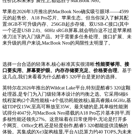
性价比和未来扩展性上,都远胜于MacBook Neo。
苹果在2026年3月推出的MacBook Neo确实吸引眼球——4599
元的起售价、A18 Pro芯片、苹果生态。但当你深入了解其配
置:8GB不可升级内存、256GB起步存储、双USB-C接口(其中
一个还是USB 2.0)、60Hz sRGB屏幕,就会明白这不过是苹果精
准刀法下的入门级产品。对于需要多任务处理、接口扩展、未
来升级的用户来说,MacBook Neo的局限性太明显了。
选择一台合适的轻薄本,核心标准其实很清晰:
性能要够用、接
口要实用、屏幕要护眼、内存存储要充足、价格要合理
。基于
这几点,我们来看看为什么酷睿5 320平台是更好的选择。
英特尔在2026年推出的Wildcat Lake平台,特别是酷睿5 320这颗
处理器,是专门为入门级轻薄本设计的均衡之选。它采用6核6
线程架构(2个高性能核+4个低功耗能效核),最高睿频4.6GHz,基
础TDP仅15W,至高可释放至35W。最关键的是,其单核性能测
试得分4047分,与MacBook Neo搭载的A18 Pro芯片基本持平,而
多核性能还领先27%。这意味着在日常使用中,无论是打开多
个网页、Office文档,还是轻度创作,酷睿5 320都能提供流畅的
体验。其集成的Xe3架构核显,平台AI总算力约40 TOPS,为未来