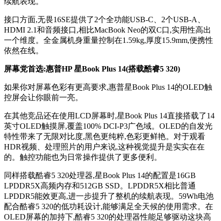
续航表现。
接口方面,无畏16SE提供了2个全功能USB-C、2个USB-A、
HDMI 2.1和音频接口,相比MacBook Neo的双C口,实用性高出
一个维度。全金属机身重量控制在1.59kg,厚度15.9mm,便携性
依然在线。
屏幕党首选:惠普HP 星Book Plus 14(搭载酷睿5 320)
如果你对屏幕色彩有更高要求,惠普星Book Plus 14的OLED触
控屏会让你眼前一亮。
在其他竞品还在使用LCD屏幕时,星Book Plus 14直接搭载了14
英寸OLED触摸屏,覆盖100% DCI-P3广色域。OLED的自发光
特性带来了无限对比度,黑色更纯粹,色彩更鲜艳。对于观看
HDR视频、处理照片的用户来说,这种视觉提升是实实在在
的。触控功能也为日常操作提供了更多便利。
同样搭载酷睿5 320处理器,星Book Plus 14的配置是16GB
LPDDR5X高频内存和512GB SSD。LPDDR5X相比普通
LPDDR5能效更高,进一步提升了整机的续航表现。59Wh电池
配合酷睿5 320的低功耗设计,能够满足全天候的使用需求。在
OLED屏幕的加持下,酷睿5 320的处理器性能足够驱动这块高