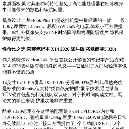
素质面板,同时其低功耗特性避免了高性能处理器在轻薄机身
中可能带来的散热和续航问题。
机身设计上,星Book Plus 14是这批机型中最轻薄的一款——仅
1.3kg,厚度约13.7mm。标配65W GaN充电器,体积小巧方便携
带。IR红外摄像头支持TNR时域降噪和物理防窥遮片,隐私保
护做得更到位。
性价比之选:荣耀笔记本 X14 2026 战斗版(搭载酷睿5 320)
作为英特尔Wildcat Lake平台首款公开销售的笔记本产品,荣耀
X14 2026战斗版有着特殊的意义——它证明了入门级轻薄本也
能有不错的品质。
14英寸16:10 IPS屏幕,1920×1200分辨率,92%屏占比,虽然亮度
是标准的300nits,但支持“类自然光护眼”显示技术,通过莱茵
TÜV硬件低蓝光和无频闪双认证。对于长时间阅读文档、写
论文的学生来说,护眼功能非常重要。
酷睿5 320处理器在这里的配置是16GB LPDDR5x内存和
512GB SSD。整机重量1.39kg,厚度16.9mm,60Wh电池标称日常
办公续航13.5小时。接口方面提供了1个全功能USB-C、2个