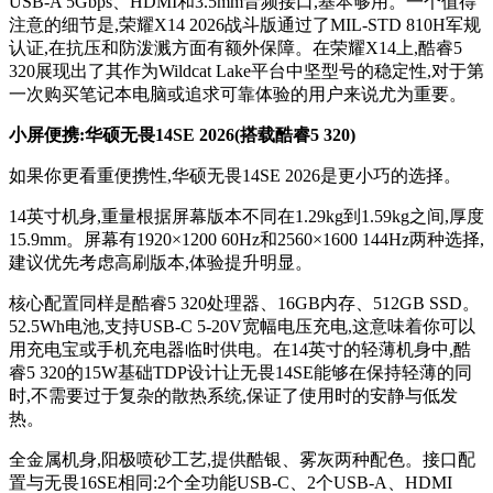
USB-A 5Gbps、HDMI和3.5mm音频接口,基本够用。一个值得
注意的细节是,荣耀X14 2026战斗版通过了MIL-STD 810H军规
认证,在抗压和防泼溅方面有额外保障。在荣耀X14上,酷睿5
320展现出了其作为Wildcat Lake平台中坚型号的稳定性,对于第
一次购买笔记本电脑或追求可靠体验的用户来说尤为重要。
小屏便携:华硕无畏14SE 2026(搭载酷睿5 320)
如果你更看重便携性,华硕无畏14SE 2026是更小巧的选择。
14英寸机身,重量根据屏幕版本不同在1.29kg到1.59kg之间,厚度
15.9mm。屏幕有1920×1200 60Hz和2560×1600 144Hz两种选择,
建议优先考虑高刷版本,体验提升明显。
核心配置同样是酷睿5 320处理器、16GB内存、512GB SSD。
52.5Wh电池,支持USB-C 5-20V宽幅电压充电,这意味着你可以
用充电宝或手机充电器临时供电。在14英寸的轻薄机身中,酷
睿5 320的15W基础TDP设计让无畏14SE能够在保持轻薄的同
时,不需要过于复杂的散热系统,保证了使用时的安静与低发
热。
全金属机身,阳极喷砂工艺,提供酷银、雾灰两种配色。接口配
置与无畏16SE相同:2个全功能USB-C、2个USB-A、HDMI