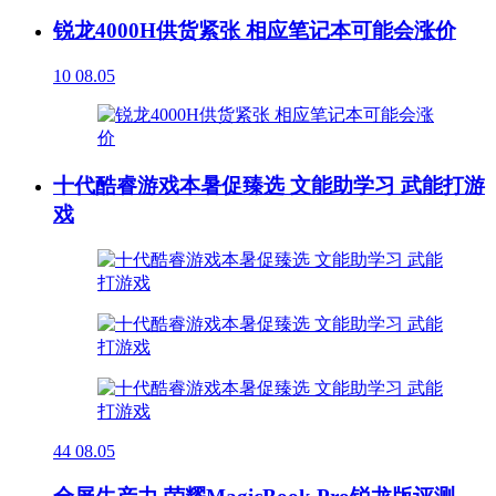
锐龙4000H供货紧张 相应笔记本可能会涨价
10
08.05
十代酷睿游戏本暑促臻选 文能助学习 武能打游
戏
44
08.05