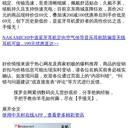
稳定、传输迅速，音质清晰细腻，佩戴舒适贴合，久戴不累，
续航持久且支持快速充电；目前京东商城直降狂欢，原价262
元的商品现特价仅69元，叠加满200减100优惠券后到手价低至
69元，创下历史新低价，是蓝牙耳机爱好者的高性价比之选，
手慢无！
NAKAMICHI中道蓝牙耳机定向空气传导音乐耳机防漏音无线
耳机可旋...
199元
优惠直达>>
好价情报来源于热心网友及商家积极的爆料推荐，商品的促销
折扣与价格信息可能出现实时变动，请各位在购买前务必核实
确认。如发现问题，欢迎各位通过页面上的“内容纠错”、“纠
错与问题建议”或直接发表“评论”等方式进行反馈。
搜罗全网紧俏数码尖儿货抄底价，分享抢购经验，
手把手教你羊毛如何薅，尽在【手慢无】。
展开全文
使用中关村在线APP，查看更多精彩资讯