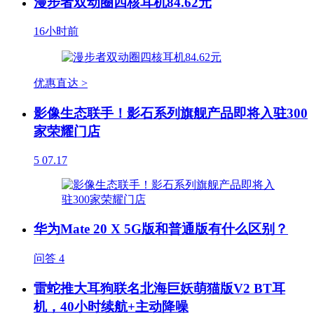
漫步者双动圈四核耳机84.62元
16小时前
优惠直达 >
影像生态联手！影石系列旗舰产品即将入驻300
家荣耀门店
5
07.17
华为Mate 20 X 5G版和普通版有什么区别？
问答
4
雷蛇推大耳狗联名北海巨妖萌猫版V2 BT耳
机，40小时续航+主动降噪