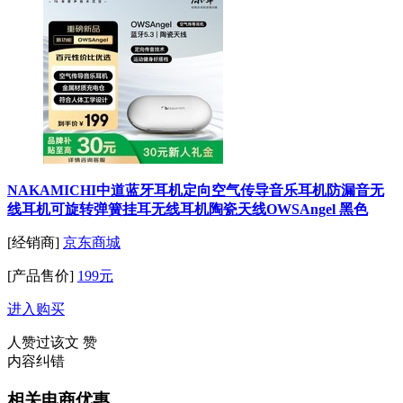
NAKAMICHI中道蓝牙耳机定向空气传导音乐耳机防漏音无
线耳机可旋转弹簧挂耳无线耳机陶瓷天线OWSAngel 黑色
[经销商]
京东商城
[产品售价]
199元
进入购买
人赞过该文
赞
内容纠错
相关电商优惠