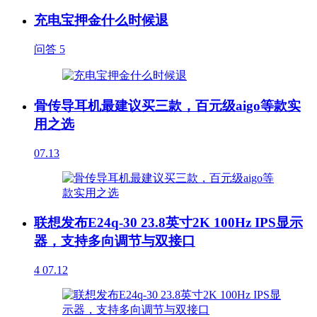
充电宝押金什么时候退
问答
5
骨传导耳机最建议买三款，百元级aigo等款实
用之选
07.13
联想发布E24q-30 23.8英寸2K 100Hz IPS显示
器，支持多向调节与双接口
4
07.12