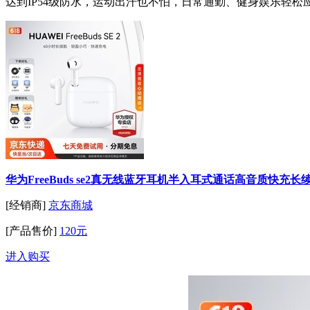
达到IP54级防水，运动出汗也不怕，日常通勤、健身娱乐轻松
华为FreeBuds se2真无线蓝牙耳机半入耳式通话高音质快
[经销商]
京东商城
[产品售价]
120元
进入购买