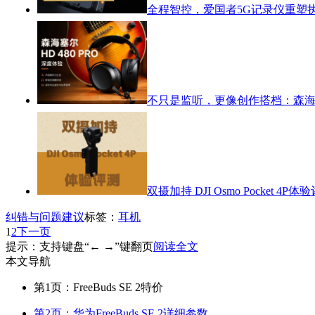
全程智控，爱国者5G记录仪重塑
不只是监听，更像创作搭档：森海塞尔
双摄加持 DJI Osmo Pocket 4P体
纠错与问题建议
标签：
耳机
1
2
下一页
提示：支持键盘“← →”键翻页
阅读全文
本文导航
第1页：FreeBuds SE 2特价
第2页：华为FreeBuds SE 2详细参数