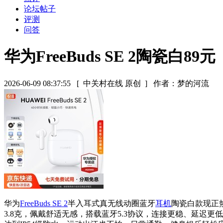
论坛帖子
评测
问答
华为FreeBuds SE 2陶瓷白89元
2026-06-09 08:37:55
[ 中关村在线 原创 ]
作者：梦的河流
华为
FreeBuds SE 2
半入耳式真无线动圈蓝牙
耳机
陶瓷白款现正热
3.8克，佩戴舒适无感，搭载蓝牙5.3协议，连接更稳、延迟