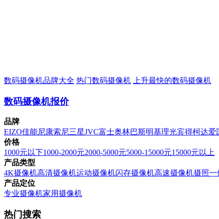
数码摄像机品牌大全
热门数码摄像机
上升最快的数码摄像机
数码摄像机报价
品牌
EIZO
佳能
尼康
索尼
三星
JVC
富士
奥林巴斯
明基
理光
宾得
柯达
爱
价格
1000元以下
1000-2000元
2000-5000元
5000-15000元
15000元以上
产品类型
4K摄像机
高清摄像机
运动摄像机
闪存摄像机
高速摄像机
摄照一
产品定位
专业摄像机
家用摄像机
热门搜索