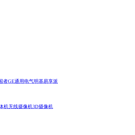
国者
GE通用电气
明基
易享派
体机
无线摄像机
3D摄像机