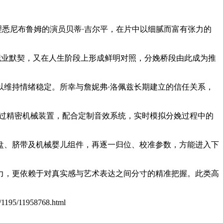
助理悉尼布鲁姆的演员贝蒂·吉尔平，在片中以细腻而富有张力的
职业默契，又在人生阶段上形成鲜明对照，分娩桥段由此成为推
以维持情绪稳定。所幸与詹妮弗·洛佩兹长期建立的信任关系，
通过精密机械装置，配合定制音效系统，实时模拟分娩过程中的
盘、脐带及机械婴儿组件，再逐一归位、校准参数，方能进入下
力，更依赖于对真实感与艺术表达之间分寸的精准把握。此类高
n/1195/11958768.html