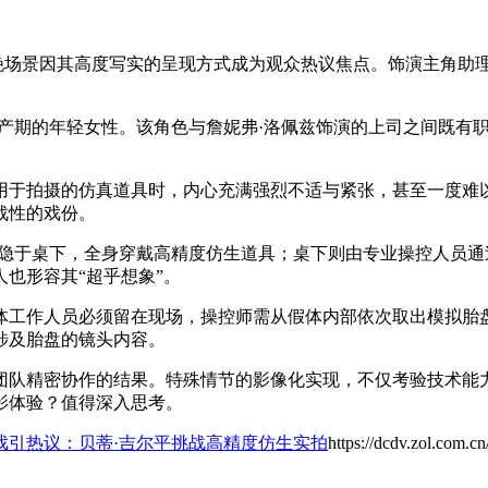
段分娩场景因其高度写实的呈现方式成为观众热议焦点。饰演主角
。
预产期的年轻女性。该角色与詹妮弗·洛佩兹饰演的上司之间既有
用于拍摄的仿真道具时，内心充满强烈不适与紧张，甚至一度难
战性的戏份。
腿隐于桌下，全身穿戴高精度仿生道具；桌下则由专业操控人员
也形容其“超乎想象”。
体工作人员必须留在现场，操控师需从假体内部依次取出模拟胎
涉及胎盘的镜头内容。
团队精密协作的结果。特殊情节的影像化实现，不仅考验技术能
影体验？值得深入思考。
戏引热议：贝蒂·吉尔平挑战高精度仿生实拍
https://dcdv.zol.com.c