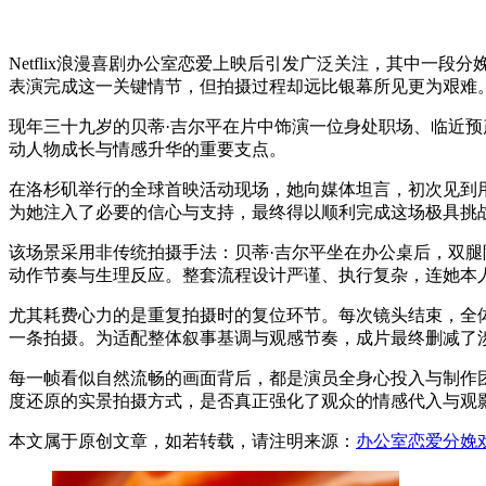
Netflix浪漫喜剧办公室恋爱上映后引发广泛关注，其中一
表演完成这一关键情节，但拍摄过程却远比银幕所见更为艰难
现年三十九岁的贝蒂·吉尔平在片中饰演一位身处职场、临近
动人物成长与情感升华的重要支点。
在洛杉矶举行的全球首映活动现场，她向媒体坦言，初次见到
为她注入了必要的信心与支持，最终得以顺利完成这场极具挑
该场景采用非传统拍摄手法：贝蒂·吉尔平坐在办公桌后，双
动作节奏与生理反应。整套流程设计严谨、执行复杂，连她本人
尤其耗费心力的是重复拍摄时的复位环节。每次镜头结束，全
一条拍摄。为适配整体叙事基调与观感节奏，成片最终删减了
每一帧看似自然流畅的画面背后，都是演员全身心投入与制作
度还原的实景拍摄方式，是否真正强化了观众的情感代入与观
本文属于原创文章，如若转载，请注明来源：
办公室恋爱分娩