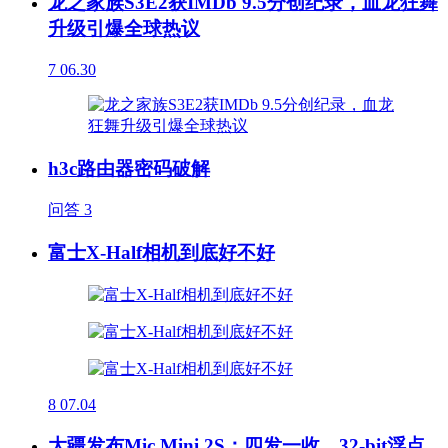
龙之家族S3E2获IMDb 9.5分创纪录，血龙狂舞
升级引爆全球热议
7
06.30
h3c路由器密码破解
问答
3
富士X-Half相机到底好不好
8
07.04
大疆发布Mic Mini 2S：四发一收、32-bit浮点