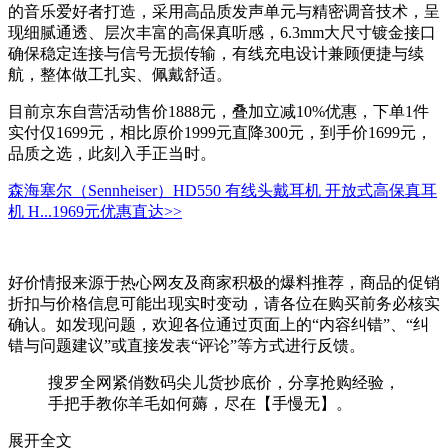
的音乐爱好者打造，采用高品质发声单元与精密调音技术，呈
现细腻通透、层次丰富的高保真听感，6.3mm大尺寸镀金接口
确保稳定连接与信号无损传输，有线充电设计兼顾便捷与续
航，整体做工扎实、佩戴舒适。
目前京东自营活动售价1888元，叠加立减10%优惠，下单1件
实付仅1699元，相比原价1999元直降300元，到手价1699元，
品质之选，此刻入手正当时。
森海塞尔（Sennheiser）HD550 有线头戴耳机 开放式高保真耳
机 H...
1969元
优惠直达>>
好价情报来源于热心网友及商家积极的爆料推荐，商品的促销
折扣与价格信息可能出现实时变动，请各位在购买前务必核实
确认。如发现问题，欢迎各位通过页面上的“内容纠错”、“纠
错与问题建议”或直接发表“评论”等方式进行反馈。
搜罗全网紧俏数码尖儿货抄底价，分享抢购经验，
手把手教你羊毛如何薅，尽在【手慢无】。
展开全文