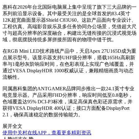
惠科在2026年台北国际电脑展上集中呈现了旗下三大品牌的一
系列前沿显示设备。其中最受关注的是全球首发的83.4英寸
12K超宽曲面显示器Shield C83U60。这款产品面向专业设计、
工程仿真、高端影音娱乐及多任务协同办公场景，凭借超大尺
寸与超高分辨率的深度融合，构建出无缝衔接的沉浸式视觉场
域，彻底摆脱传统多屏拼接所固有的物理中缝干扰。
在RGB Mini LED技术路线产品中，天启Apex 27U165D成为重
点展示型号。该显示器支持UHF级分辨率，搭载165Hz高刷新
率与1毫秒灰阶响应时间，在色彩表现上实现广色域覆盖，并
通过VESA DisplayHDR 1000权威认证，兼顾精细画质与动态
流畅性。
同属惠科集团的ANTGAMER品牌同步推出一款24.1英寸专业
电竞显示器。产品采用FHD分辨率，响应时间低至0.8毫秒，
色域覆盖达95% DCI-P3标准，满足高保真色彩还原需求，并
获得VESA DisplayHDR 400认证；接口方面配备DisplayPort
2.1，确保高速稳定的数据传输能力。
展开全文
使用中关村在线APP，查看更多精彩资讯