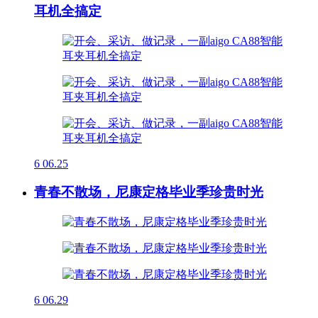
耳机全搞定
6
06.25
青春不散场，尼康定格毕业季珍贵时光
6
06.29