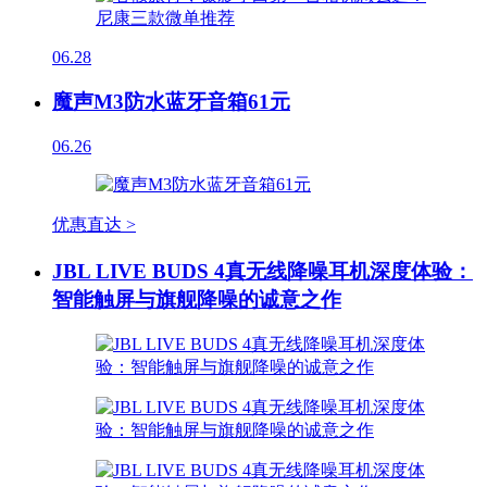
06.28
魔声M3防水蓝牙音箱61元
06.26
优惠直达 >
JBL LIVE BUDS 4真无线降噪耳机深度体验：
智能触屏与旗舰降噪的诚意之作