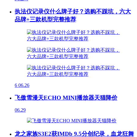
执法仪记录仪什么牌子好？选购不踩坑，六大
品牌+三款机型完整推荐
6
06.26
飞傲雪漫天ECHO MINI播放器天猫降价
06.29
龙之家族S3E2获IMDb 9.5分创纪录，血龙狂舞