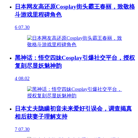
日本网友高还原Cosplay街头霸王春丽，致敬格
斗游戏里程碑角色
6
07.30
黑神话：悟空四妹Cosplay引爆社交平台，授权
复刻尽显妖魅神韵
4
08.02
日本丈夫隐瞒初音未来爱好引误会，调查揭真
相后获妻子理解支持
7
07.30