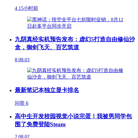
4
15小时前
九阴真经实机预告发布：虚幻5打造自由修仙沙
盒，御剑飞天、百艺筑道
8
08.03
最新笔记本独立显卡排名
问答
6
高中生开发校园视觉小说完蛋！我被男同学包
围了免费登陆Steam
2
08.02