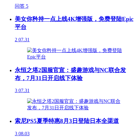
问答
5
美女你矜持一点上线4K增强版，免费登陆Epic
平台
2
07.31
永恒之塔2国服官宣：盛趣游戏与NC联合发
布，7月31日开启线下体验
3
07.31
索尼PS5夏季特惠8月3日登陆日本全渠道
3
08.03