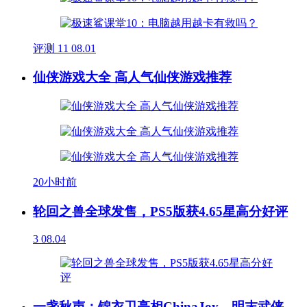
评测
11
08.01
仙侠游戏大全 高人气仙侠游戏推荐
20小时前
轮回之兽全球发售，PS5版获4.65星高分好评
3
08.04
一盏秋声：锦衣卫亮相ChinaJoy，明末武侠