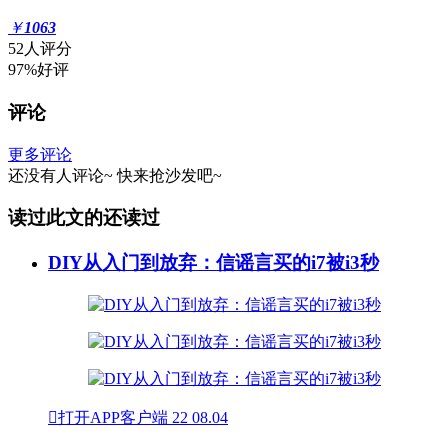
￥
1063
52人评分
97%好评
评论
更多评论
还没有人评论~
快来
抢沙发
吧~
读过此文的还读过
DIY从入门到放弃：信谣言买的i7被i3秒

打开APP客户端
22
08.04