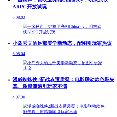
ARPG开放试玩
6
08.02
小岛秀夫晒足部美学新动态，配图引玩家热议
6
08.04
漫威蜘蛛侠2新战衣遭质疑：电影联动款色彩失
真、质感简陋引玩家不满
4
07.30