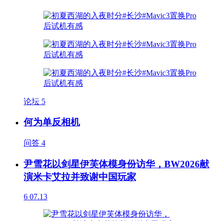
论坛
5
何为单反相机
问答
4
尹雪花以剑星伊芙体模身份访华，BW2026献
演米卡艾拉并致谢中国玩家
6
07.13