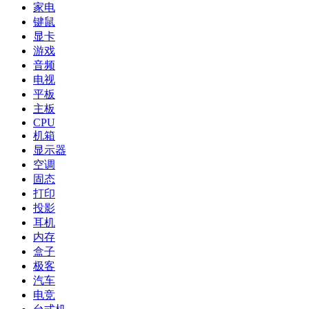
家电
键鼠
显卡
游戏
音频
电视
平板
主板
CPU
机箱
显示器
空调
固态
打印
投影
耳机
内存
盒子
极客
汽车
电竞