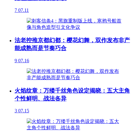
7
07.11
法老控推京都幻都：樱花幻舞，双作发布非产
能成熟而是节奏巧合
9
07.16
火焰纹章：万缕千丝角色设定揭晓：五大主角
个性鲜明、战法各异
3
07.15