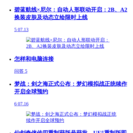
碧蓝航线×尼尔：自动人形联动开启：2B、A2
换装皮肤及动态立绘限时上线
5
07.13
怎样和电脑连接
问答
5
梦战：剑之海正式公布：梦幻模拟战正统续作
开启全球预约
6
07.16
仙剑奇侠传四重制获版号获批，UE5重制版即