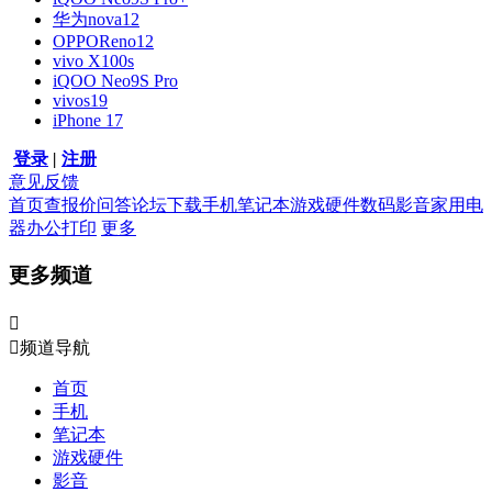
华为nova12
OPPOReno12
vivo X100s
iQOO Neo9S Pro
vivos19
iPhone 17
登录
|
注册
意见反馈
首页
查报价
问答
论坛
下载
手机
笔记本
游戏硬件
数码影音
家用电
器
办公打印
更多
更多频道


频道导航
首页
手机
笔记本
游戏硬件
影音