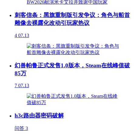
刺客信条：黑旗重制版引发争议：角色与船首
雕像去裸露化改动引玩家热议
4
07.13
幻兽帕鲁正式发售1.0版本，Steam在线峰值破
85万
7
07.13
h3c路由器密码破解
问答
3