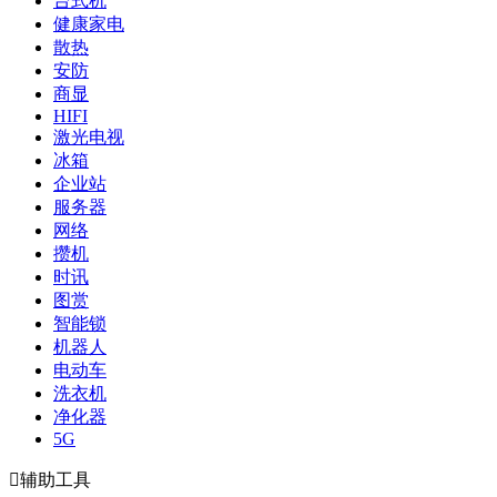
台式机
健康家电
散热
安防
商显
HIFI
激光电视
冰箱
企业站
服务器
网络
攒机
时讯
图赏
智能锁
机器人
电动车
洗衣机
净化器
5G

辅助工具