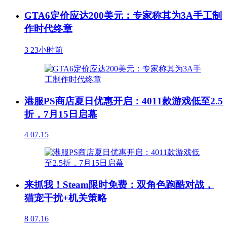
GTA6定价应达200美元：专家称其为3A手工制
作时代终章
3
23小时前
港服PS商店夏日优惠开启：4011款游戏低至2.5
折，7月15日启幕
4
07.15
来抓我！Steam限时免费：双角色跑酷对战，
猫宠干扰+机关策略
8
07.16