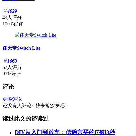
￥
4029
49人评分
100%好评
任天堂Switch Lite
￥
1063
52人评分
97%好评
评论
更多评论
还没有人评论~
快来
抢沙发
吧~
读过此文的还读过
DIY从入门到放弃：信谣言买的i7被i3秒