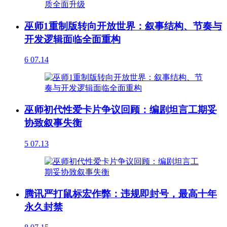
巫师1重制版转向开放世界：叙事结构、节奏与
开发逻辑面临全面重构
6
07.14
巫师初代性爱卡片争议回顾：编剧坦言工期妥
协致叙事失衡
5
07.13
腾讯严打鼠标宏作弊：违规即封号，最高十年
永久封禁