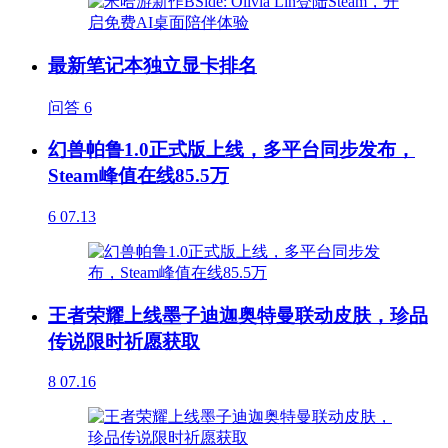
最新笔记本独立显卡排名
问答
6
幻兽帕鲁1.0正式版上线，多平台同步发布，
Steam峰值在线85.5万
6
07.13
王者荣耀上线墨子迪迦奥特曼联动皮肤，珍品
传说限时祈愿获取
8
07.16