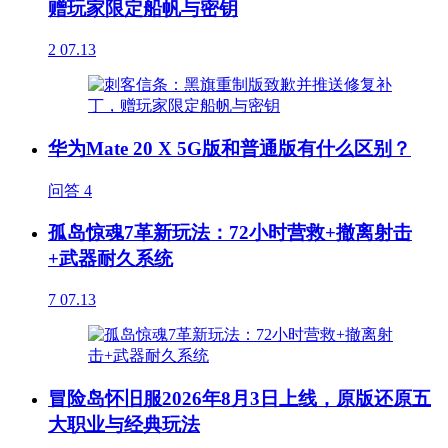
赠玩家限定船帆与密钥
2
07.13
华为Mate 20 X 5G版和普通版有什么区别？
问答
4
孤岛惊魂7革新玩法：72小时营救+撤离射击
+武器耐久系统
7
07.13
冒险岛怀旧服2026年8月3日上线，原版还原五
大职业与经典玩法