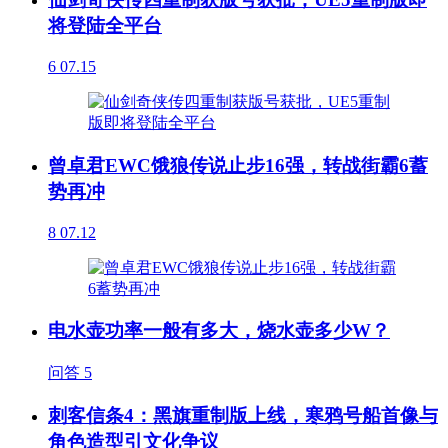
将登陆全平台
6
07.15
曾卓君EWC饿狼传说止步16强，转战街霸6蓄
势再冲
8
07.12
电水壶功率一般有多大，烧水壶多少W？
问答
5
刺客信条4：黑旗重制版上线，寒鸦号船首像与
角色造型引文化争议