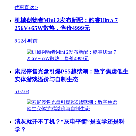
优惠直达 >
机械创物者Mini 2发布新配：酷睿Ultra 7
256V+65W散热，售价4999元
8
22小时前
索尼停售光盘引爆PS5越狱潮：数字焦虑催生
实体游戏溢价与自制生态
5
07.03
清灰就开不了机？“灰电平衡”是玄学还是科
学？