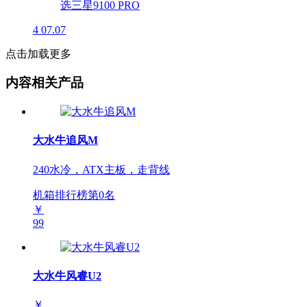
4
07.07
点击加载更多
内容相关产品
大水牛追风M
240水冷，ATX主板，走背线
机箱排行榜第
0
名
￥
99
大水牛风睿U2
￥