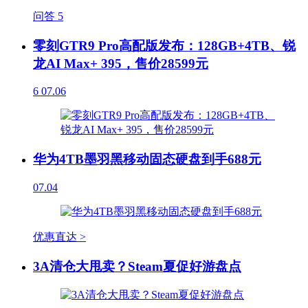
问答
5
零刻GTR9 Pro高配版发布：128GB+4TB、锐
龙AI Max+ 395，售价28599元
6
07.06
华为4TB墨羽黑移动固态硬盘到手688元
07.04
优惠直达 >
3A清仓大甩卖？Steam夏促好游盘点