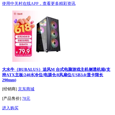
使用中关村在线APP，查看更多精彩资讯
大水牛（BUBALUS）追风M 台式电脑游戏主机侧透机箱(支
持ATX主板/240水冷位/电源仓/8风扇位/USB3.0/显卡限长
290mm)
[经销商]
京东商城
[产品售价]
78元
进入购买