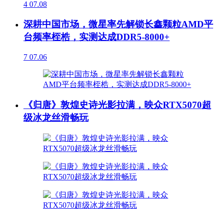
4
07.08
深耕中国市场，微星率先解锁长鑫颗粒AMD平
台频率桎梏，实测达成DDR5-8000+
7
07.06
《归唐》敦煌史诗光影拉满，映众RTX5070超
级冰龙丝滑畅玩