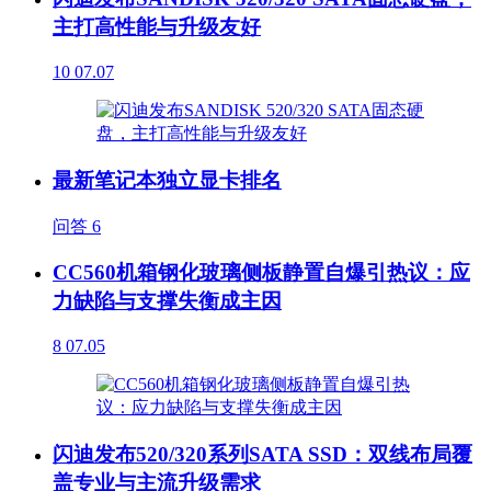
主打高性能与升级友好
10
07.07
最新笔记本独立显卡排名
问答
6
CC560机箱钢化玻璃侧板静置自爆引热议：应
力缺陷与支撑失衡成主因
8
07.05
闪迪发布520/320系列SATA SSD：双线布局覆
盖专业与主流升级需求