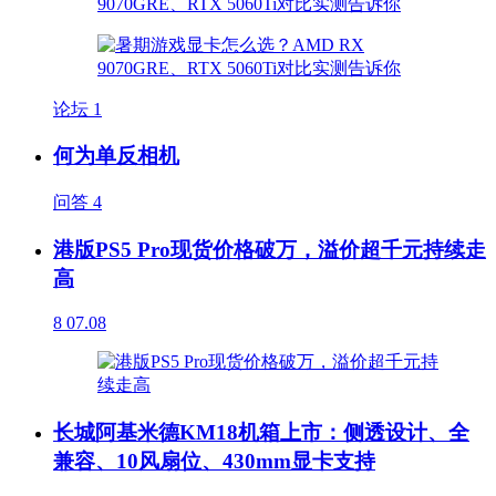
论坛
1
何为单反相机
问答
4
港版PS5 Pro现货价格破万，溢价超千元持续走
高
8
07.08
长城阿基米德KM18机箱上市：侧透设计、全
兼容、10风扇位、430mm显卡支持