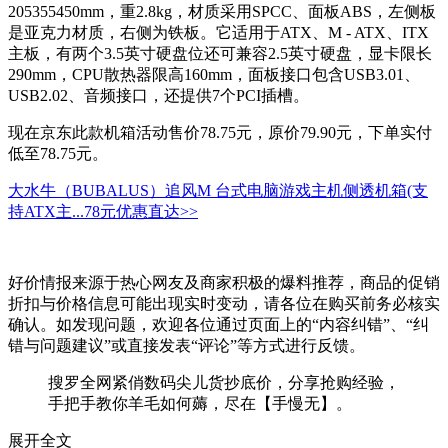
205355450mm，重2.8kg，材质采用SPCC、面板ABS，左侧板
是亚克力材质，右侧为铁板。它适用于ATX、M - ATX、ITX
主板，有两个3.5英寸硬盘位还可兼容2.5英寸硬盘，显卡限长
290mm，CPU散热器限高160mm，面板接口包含USB3.01、
USB2.02、音频接口，还提供7个PCI插槽。
现在京东此款机箱活动售价78.75元，原价79.90元，下单实付
低至78.75元。
大水牛（BUBALUS）追风M 台式电脑游戏主机侧透机箱(支
持ATX主...
78元
优惠直达>>
好价情报来源于热心网友及商家积极的爆料推荐，商品的促销
折扣与价格信息可能出现实时变动，请各位在购买前务必核实
确认。如发现问题，欢迎各位通过页面上的“内容纠错”、“纠
错与问题建议”或直接发表“评论”等方式进行反馈。
搜罗全网紧俏数码尖儿货抄底价，分享抢购经验，
手把手教你羊毛如何薅，尽在【手慢无】。
展开全文