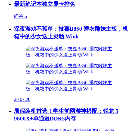
最新笔记本独立显卡排名
问答
6
深夜游戏不孤单：技嘉B850 睡衣雕妹主板，机
箱中的少女送上灵动 Wink
20
07.20
暑假装机首选！学生党网游神搭配：锐龙 5
9600X+单通道DDR5内存