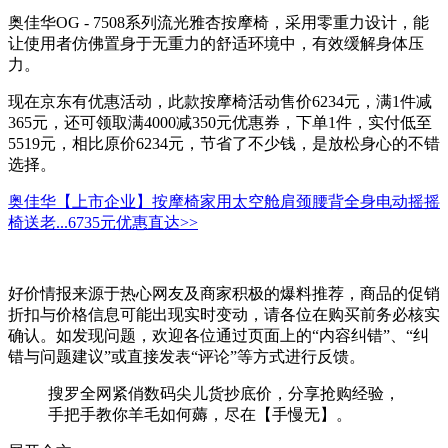
奥佳华OG - 7508系列流光雅杏按摩椅，采用零重力设计，能
让使用者仿佛置身于无重力的舒适环境中，有效缓解身体压
力。
现在京东有优惠活动，此款按摩椅活动售价6234元，满1件减
365元，还可领取满4000减350元优惠券，下单1件，实付低至
5519元，相比原价6234元，节省了不少钱，是放松身心的不错
选择。
奥佳华【上市企业】按摩椅家用太空舱肩颈腰背全身电动摇摇
椅送老...
6735元
优惠直达>>
好价情报来源于热心网友及商家积极的爆料推荐，商品的促销
折扣与价格信息可能出现实时变动，请各位在购买前务必核实
确认。如发现问题，欢迎各位通过页面上的“内容纠错”、“纠
错与问题建议”或直接发表“评论”等方式进行反馈。
搜罗全网紧俏数码尖儿货抄底价，分享抢购经验，
手把手教你羊毛如何薅，尽在【手慢无】。