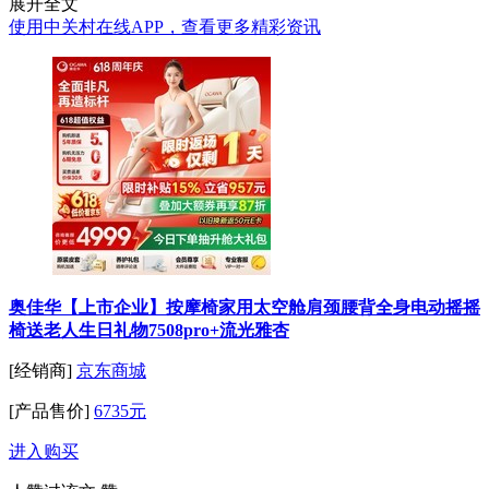
展开全文
使用中关村在线APP，查看更多精彩资讯
奥佳华【上市企业】按摩椅家用太空舱肩颈腰背全身电动摇摇
椅送老人生日礼物7508pro+流光雅杏
[经销商]
京东商城
[产品售价]
6735元
进入购买