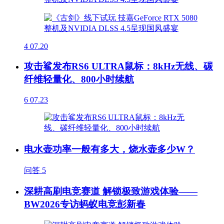
4
07.20
攻击鲨发布RS6 ULTRA鼠标：8kHz无线、碳
纤维轻量化、800小时续航
6
07.23
电水壶功率一般有多大，烧水壶多少W？
问答
5
深耕高刷电竞赛道 解锁极致游戏体验——
BW2026专访蚂蚁电竞彭新春