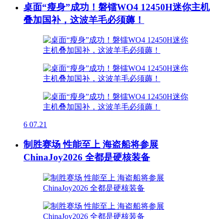
桌面“瘦身”成功！磐镭WO4 12450H迷你主机
叠加国补，这波羊毛必须薅！
6
07.21
制胜赛场 性能至上 海盗船将参展
ChinaJoy2026 全都是硬核装备