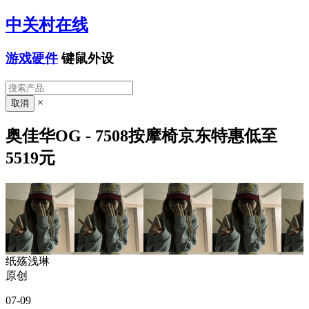
中关村在线
游戏硬件
键鼠外设
×
奥佳华OG - 7508按摩椅京东特惠低至
5519元
纸殇浅琳
原创
07-09