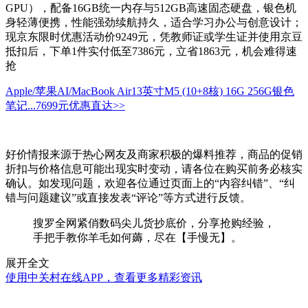
GPU），配备16GB统一内存与512GB高速固态硬盘，银色机
身轻薄便携，性能强劲续航持久，适合学习办公与创意设计；
现京东限时优惠活动价9249元，凭教师证或学生证并使用京豆
抵扣后，下单1件实付低至7386元，立省1863元，机会难得速
抢
Apple/苹果AI/MacBook Air13英寸M5 (10+8核) 16G 256G银色
笔记...
7699元
优惠直达>>
好价情报来源于热心网友及商家积极的爆料推荐，商品的促销
折扣与价格信息可能出现实时变动，请各位在购买前务必核实
确认。如发现问题，欢迎各位通过页面上的“内容纠错”、“纠
错与问题建议”或直接发表“评论”等方式进行反馈。
搜罗全网紧俏数码尖儿货抄底价，分享抢购经验，
手把手教你羊毛如何薅，尽在【手慢无】。
展开全文
使用中关村在线APP，查看更多精彩资讯