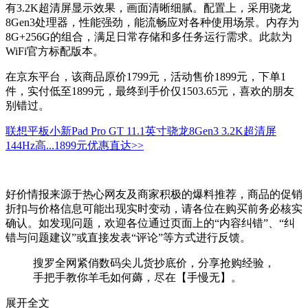
有3.2K超清屏显示效果，画面清晰细腻。配置上，采用骁龙
8Gen3处理器，性能强劲，能流畅应对各种使用场景。内存为
8G+256G的组合，满足日常存储和多任务运行需求。此款为
WiFi官方标配版本。
在京东平台，该商品原价1799元，活动售价1899元，下单1
件，实付低至1899元，最终到手价仅1503.65元，喜欢的朋友
别错过。
联想平板小新Pad Pro GT 11.1英寸骁龙8Gen3 3.2K超清屏
144Hz高...
1899元
优惠直达>>
好价情报来源于热心网友及商家积极的爆料推荐，商品的促销
折扣与价格信息可能出现实时变动，请各位在购买前务必核实
确认。如发现问题，欢迎各位通过页面上的“内容纠错”、“纠
错与问题建议”或直接发表“评论”等方式进行反馈。
搜罗全网紧俏数码尖儿货抄底价，分享抢购经验，
手把手教你羊毛如何薅，尽在【手慢无】。
展开全文