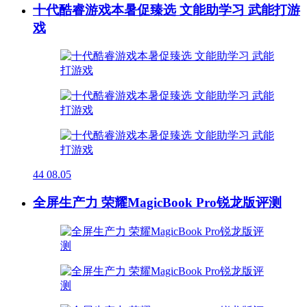
十代酷睿游戏本暑促臻选 文能助学习 武能打游
戏
44
08.05
全屏生产力 荣耀MagicBook Pro锐龙版评测