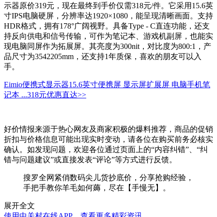
示器原价319元，现在最终到手价仅需318元/件。它采用15.6英
寸IPS电脑硬屏，分辨率达1920×1080，能呈现清晰画面。支持
HDR格式，拥有178°广阔视野。具备Type - C直连功能，还支
持反向供电和信号传输，可作为笔记本、游戏机副屏，也能实
现电脑同屏作为拓展屏。其亮度为300nit，对比度为800:1，产
品尺寸为3542205mm，还支持1年质保，喜欢的朋友可以入
手。
Eimio便携式显示器15.6英寸便携屏 显示屏扩展屏 电脑手机笔
记本 ...
318元
优惠直达>>
好价情报来源于热心网友及商家积极的爆料推荐，商品的促销
折扣与价格信息可能出现实时变动，请各位在购买前务必核实
确认。如发现问题，欢迎各位通过页面上的“内容纠错”、“纠
错与问题建议”或直接发表“评论”等方式进行反馈。
搜罗全网紧俏数码尖儿货抄底价，分享抢购经验，
手把手教你羊毛如何薅，尽在【手慢无】。
展开全文
使用中关村在线APP，查看更多精彩资讯