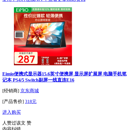
Eimio便携式显示器15.6英寸便携屏 显示屏扩展屏 电脑手机笔
记本 PS4/5 Switch副屏一线直连E16
[经销商]
京东商城
[产品售价]
318元
进入购买
人赞过该文
赞
内容纠错