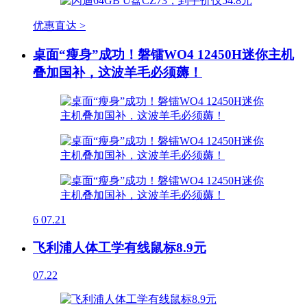
优惠直达 >
桌面“瘦身”成功！磐镭WO4 12450H迷你主机
叠加国补，这波羊毛必须薅！
6
07.21
飞利浦人体工学有线鼠标8.9元
07.22