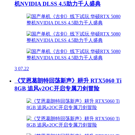
机NVIDIA DLSS 4.5助力千人盛典
3
07.22
《艾恩葛朗特回荡新声》耕升 RTX5060 Ti
8GB 追风v2OC开启专属刀剑冒险