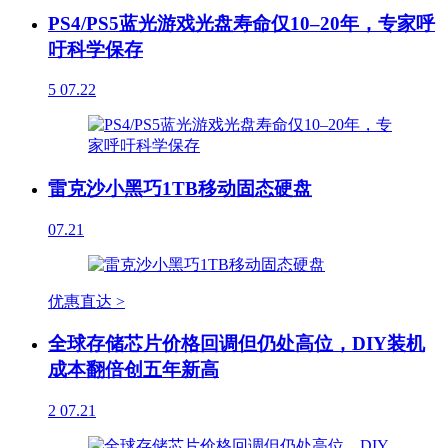
PS4/PS5蓝光游戏光盘寿命仅10–20年，专家呼
吁科学保存
5
07.22
雷克沙小黑巧1TB移动固态硬盘
07.21
优惠直达 >
全球存储芯片价格回调但仍处高位，DIY装机
成本翻倍创五年新高
2
07.21