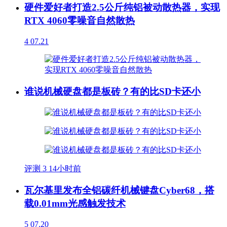
硬件爱好者打造2.5公斤纯铝被动散热器，实现
RTX 4060零噪音自然散热
4
07.21
谁说机械硬盘都是板砖？有的比SD卡还小
评测
3
14小时前
瓦尔基里发布全铝碳纤机械键盘Cyber68，搭
载0.01mm光感触发技术
5
07.20