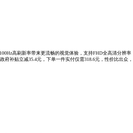
IPS屏幕，100Hz高刷新率带来更流畅的视觉体验，支持FHD全高
府补贴立减35.4元，下单一件实付仅需318.6元，性价比出众