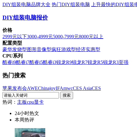
DIY组装电脑品牌大全
热门DIY组装电脑
上升最快的DIY组装
DIY组装电脑报价
价格
2999元以下
3000-4999元
5000-7999元
8000元以上
配置类型
豪华发烧型
图形音像型
疯狂游戏型
经济实惠型
CPU系列
酷睿i9
酷睿i7
酷睿i5
酷睿i3
锐龙R9
锐龙R7
锐龙R5
锐龙R3
至强
热门搜索
苹果发布会
AWE
Chinajoy
IFA
mwc
CES Asia
CES
热词：
主板
cpu
显卡
24小时热文
本周热评