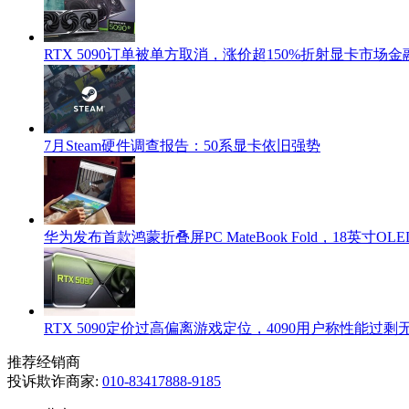
RTX 5090订单被单方取消，涨价超150%折射显卡市场
7月Steam硬件调查报告：50系显卡依旧强势
华为发布首款鸿蒙折叠屏PC MateBook Fold，18英寸OLED+
RTX 5090定价过高偏离游戏定位，4090用户称性能过
推荐经销商
投诉欺诈商家:
010-83417888-9185