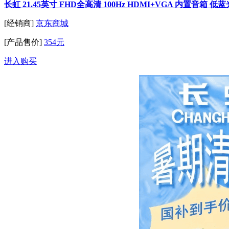
长虹 21.45英寸 FHD全高清 100Hz HDMI+VGA 内置音箱 低
[经销商]
京东商城
[产品售价]
354元
进入购买