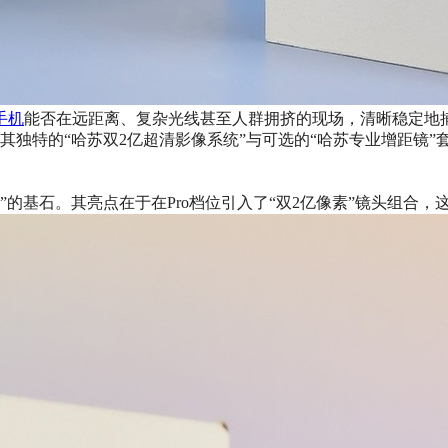
手机
能否在远距离、复杂光线甚至人群拥挤的现场，清晰稳定地
其独特的“哈苏双2亿超清影像系统”与可选的“哈苏专业增距镜
与“追星神器”的基石。其亮点在于在Pro档位引入了“双2亿像素”镜头