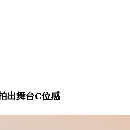
拍出舞台C位感