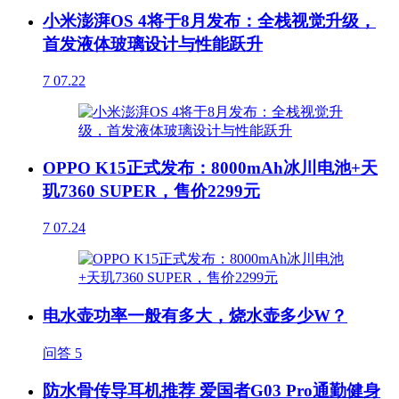
小米澎湃OS 4将于8月发布：全栈视觉升级，
首发液体玻璃设计与性能跃升
7
07.22
OPPO K15正式发布：8000mAh冰川电池+天
玑7360 SUPER，售价2299元
7
07.24
电水壶功率一般有多大，烧水壶多少W？
问答
5
防水骨传导耳机推荐 爱国者G03 Pro通勤健身