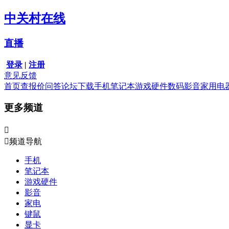
中关村在线
直播
登录
|
注册
意见反馈
首页
查报价
问答
论坛
下载
手机
笔记本
游戏硬件
数码影音
家用电
更多频道


频道导航
手机
笔记本
游戏硬件
影音
家电
键鼠
显卡