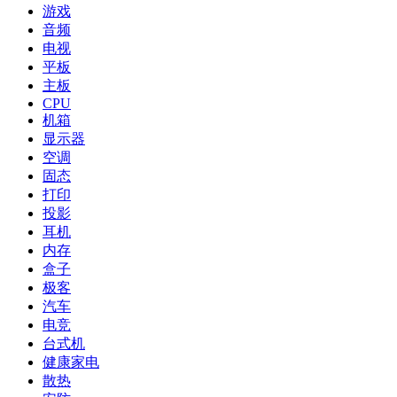
游戏
音频
电视
平板
主板
CPU
机箱
显示器
空调
固态
打印
投影
耳机
内存
盒子
极客
汽车
电竞
台式机
健康家电
散热