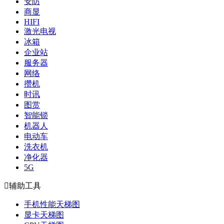
安防
商显
HIFI
激光电视
冰箱
企业站
服务器
网络
攒机
时讯
图赏
智能锁
机器人
电动车
洗衣机
净化器
5G

辅助工具
手机性能天梯图
显卡天梯图