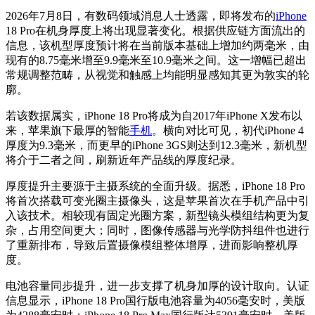
2026年7月8日，有数码领域消息人士透露，即将发布的
iPhone
18 Pro在机身厚度上将出现显著变化。根据供应链方面流出的
信息，该机型厚度预计将在当前版本基础上增加约两毫米，由
现有的8.75毫米增至9.9毫米至10.9毫米之间。这一增幅已超出
常规调整范畴，从视觉和触感上均能明显感知其更为敦实的轮
廓。
若该数据属实，iPhone 18 Pro将成为自2017年iPhone X发布以
来，苹果旗下最厚的智能
手机
。横向对比可见，初代iPhone 4
厚度为9.3毫米，而更早的iPhone 3GS则达到12.3毫米，新机型
将介于二者之间，刷新近年产品线的厚度纪录。
厚度提升主要源于主摄系统的全面升级。据悉，iPhone 18 Pro
将首次搭载可变光圈主摄像头，这是苹果首次在手机产品中引
入该技术。相较现有固定光圈方案，新型镜头模组结构更为复
杂，占用空间更大；同时，图像传感器与光学防抖组件也进行
了重新排布，导致后置摄像模组整体增厚，进而影响整机厚
度。
电池容量同步提升，进一步支撑了机身加厚的设计取向。认证
信息显示，iPhone 18 Pro国行版电池容量为4056毫安时，美版