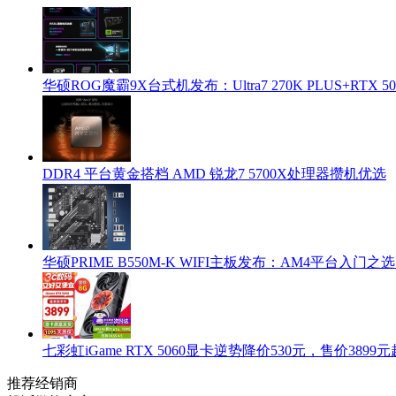
华硕ROG魔霸9X台式机发布：Ultra7 270K PLUS+RTX 5
DDR4 平台黄金搭档 AMD 锐龙7 5700X处理器攒机优选
华硕PRIME B550M-K WIFI主板发布：AM4平台入门之
七彩虹iGame RTX 5060显卡逆势降价530元，售价3899元
推荐经销商