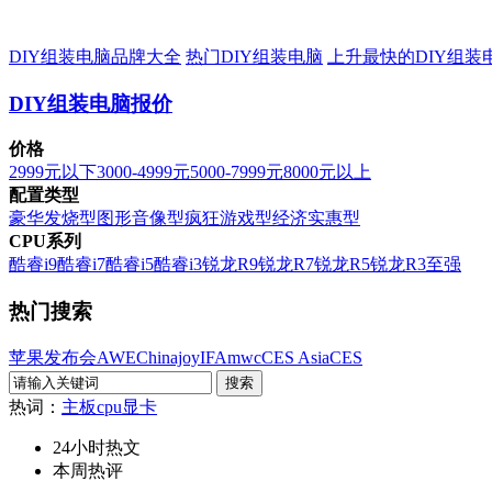
DIY组装电脑品牌大全
热门DIY组装电脑
上升最快的DIY组装
DIY组装电脑报价
价格
2999元以下
3000-4999元
5000-7999元
8000元以上
配置类型
豪华发烧型
图形音像型
疯狂游戏型
经济实惠型
CPU系列
酷睿i9
酷睿i7
酷睿i5
酷睿i3
锐龙R9
锐龙R7
锐龙R5
锐龙R3
至强
热门搜索
苹果发布会
AWE
Chinajoy
IFA
mwc
CES Asia
CES
热词：
主板
cpu
显卡
24小时热文
本周热评