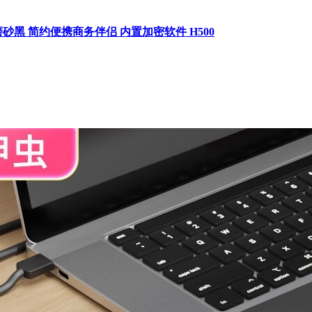
5英寸 磨砂黑 简约便携商务伴侣 内置加密软件 H500