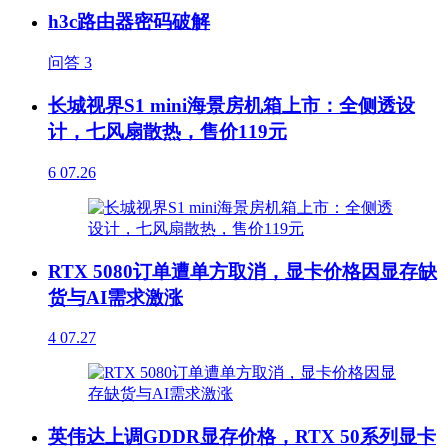
h3c路由器密码破解
问答
3
长城视界S1 mini海景房机箱上市：全侧透设
计，七风扇散热，售价119元
6
07.26
RTX 5080订单遭单方取消，显卡价格因显存缺
货与AI需求激涨
4
07.27
英伟达上调GDDR显存价格，RTX 50系列显卡