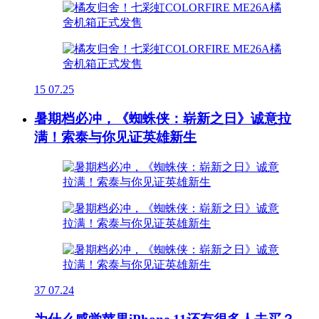
15
07.25
暑期档必冲，《蜘蛛侠：崭新之日》诚意拉
满！索泰与你见证英雄新生
37
07.24