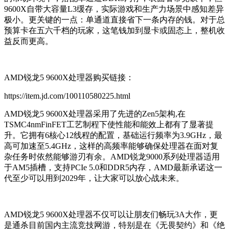
9600X自带大容量L3缓存，实际游戏和生产力场景中感知差异
极小。更关键的一点：单通道直接省下一条内存的钱。对于总
预算卡在五六千档的玩家，这笔钱加到显卡或固态上，整机收
益反而更高。
AMD锐龙5 9600X处理器购买链接：
https://item.jd.com/100110580225.html
AMD锐龙5 9600X处理器采用了先进的Zen5架构,在
TSMC4nmFinFET工艺制程下使性能和能效上都有了显著提
升。它拥有6核心12线程的配置，基础运行频率为3.9GHz，最
高可加速至5.4GHz，这样的高频率能够确保处理器在面对复
杂任务时依然能够游刃有余。AMD锐龙9000系列处理器适用
于AM5插槽，支持PCIe 5.0和DDR5内存，AMD最新承诺这一
代至少可以用到2029年，让大家可以放心战未来。
AMD锐龙5 9600X处理器不仅可以让朋友们畅玩3A大作，更
是通杀目前国内主流竞技网游，特别是在《无畏契约》和《绝