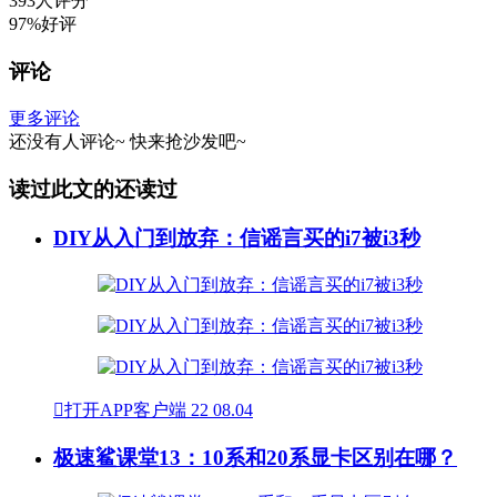
393人评分
97%好评
评论
更多评论
还没有人评论~
快来
抢沙发
吧~
读过此文的还读过
DIY从入门到放弃：信谣言买的i7被i3秒

打开APP客户端
22
08.04
极速鲨课堂13：10系和20系显卡区别在哪？