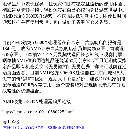
地求生》中表现优异，让玩家们拥有稳定且流畅的使用体验，
彻底告别卡顿掉帧，轻松沉浸在自己心仪的竞技游戏世界中。
AMD锐龙5 9600X在游戏时不仅温度低功耗更低，即便长时间
游戏也不会有使用负担，真正做到了省电省心又省钱。
目前AMD锐龙5 9600X处理器在在京东自营旗舰店的报价是
1349元，成为AMD京东自营旗舰店会员加购领京豆，首购返
666京豆，下单抽VCTCN无畏契约巡回长沙站线下观赛门票，
晒单抽AMD信仰周边礼品还能返50元京东E卡而且近期购买指
定产品即有机会兑换《无畏契约》无畏点券，详情可以前往活
动页面查看。目前AMD锐龙5 9600X处理器在京东商城618大
促中的价格非常稳定，近期入手都是好价，建议DIY玩家们搭
配单通道DDR5内存使用，这个套装绝对是现阶段最具有前瞻
战略性的优选组合。
AMD锐龙5 9600X处理器购买链接：
https://item.jd.com/100110580225.html
展开全文
使用中关村在线APP，查看更多精彩资讯