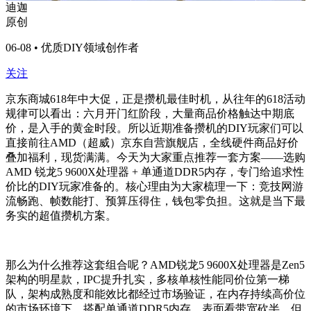
迪迦
原创
06-08 • 优质DIY领域创作者
关注
京东商城618年中大促，正是攒机最佳时机，从往年的618活动
规律可以看出：六月开门红阶段，大量商品价格触达中期底
价，是入手的黄金时段。所以近期准备攒机的DIY玩家们可以
直接前往AMD（超威）京东自营旗舰店，全线硬件商品好价
叠加福利，现货满满。今天为大家重点推荐一套方案——选购
AMD 锐龙5 9600X处理器 + 单通道DDR5内存，专门给追求性
价比的DIY玩家准备的。核心理由为大家梳理一下：竞技网游
流畅跑、帧数能打、预算压得住，钱包零负担。这就是当下最
务实的超值攒机方案。
那么为什么推荐这套组合呢？AMD锐龙5 9600X处理器是Zen5
架构的明星款，IPC提升扎实，多核单核性能同价位第一梯
队，架构成熟度和能效比都经过市场验证，在内存持续高价位
的市场环境下，搭配单通道DDR5内存，表面看带宽砍半，但