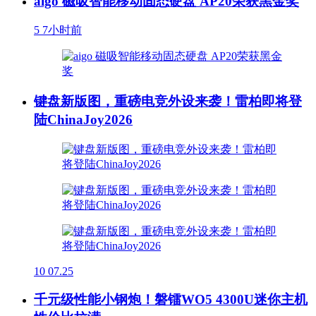
aigo 磁吸智能移动固态硬盘 AP20荣获黑金奖
5
7小时前
键盘新版图，重磅电竞外设来袭！雷柏即将登
陆ChinaJoy2026
10
07.25
千元级性能小钢炮！磐镭WO5 4300U迷你主机