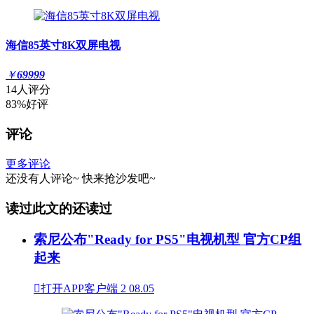
海信85英寸8K双屏电视
￥
69999
14人评分
83%好评
评论
更多评论
还没有人评论~
快来
抢沙发
吧~
读过此文的还读过
索尼公布"Ready for PS5"电视机型 官方CP组
起来

打开APP客户端
2
08.05