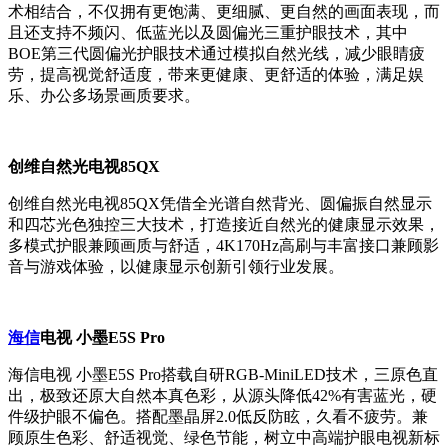
术相结合，不仅拥有更饱满、更细腻、更自然的画面表现，而
且还支持不频闪、低蓝光以及圆偏光三重护眼技术，其中
BOE第三代圆偏光护眼技术通过模拟自然光线，减少眼睛疲
劳，提高视觉舒适度，带来更健康、更舒适的体验，满足娱
乐、办公多场景画质要求。
创维自然光电视85QX
创维自然光电视85QX凭借全光谱自然背光、圆偏振自然显示
和四芯光色独控三大技术，打造接近自然光的健康显示效果，
多模式护眼兼顾画质与舒适，4K170Hz高刷与丰富接口兼顾影
音与游戏体验，以健康显示创新引领行业发展。
海信
电视 小墨E5S Pro
海信电视 小墨E5S Pro搭载自研RGB-MiniLED技术，三原色直
出，极致还原大自然本真色彩，从源头降低42%有害蓝光，硬
件级护眼不偏色。搭配墨晶屏2.0低反防眩，久看不疲劳。兼
顾原生色彩、舒适视觉、绿色节能，树立中高端护眼电视新标