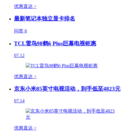
优惠直达 >
最新笔记本独立显卡排名
问答
6
TCL雷鸟98鹤6 Plus巨幕电视钜惠
07.12
优惠直达 >
京东小米85英寸电视活动，到手低至4823元
07.14
优惠直达 >