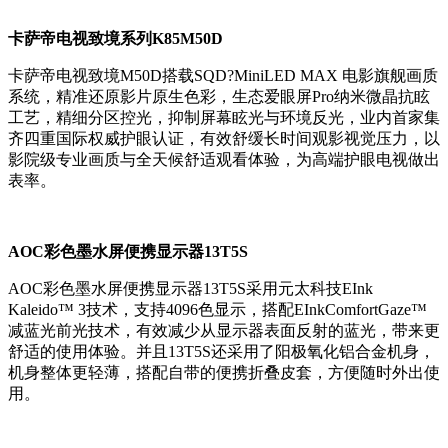
卡萨帝电视致境系列K85M50D
卡萨帝电视致境M50D搭载SQD?MiniLED MAX 电影旗舰画质
系统，精准还原影片原生色彩，生态爱眼屏Pro纳米微晶抗眩
工艺，精细分区控光，抑制屏幕眩光与环境反光，业内首家集
齐四重国际权威护眼认证，有效舒缓长时间观影视觉压力，以
影院级专业画质与全天候舒适观看体验，为高端护眼电视做出
表率。
AOC彩色墨水屏便携显示器13T5S
AOC彩色墨水屏便携显示器13T5S采用元太科技EInk
Kaleido™ 3技术，支持4096色显示，搭配EInkComfortGaze™
减蓝光前光技术，有效减少从显示器表面反射的蓝光，带来更
舒适的使用体验。并且13T5S还采用了阳极氧化铝合金机身，
机身整体更轻薄，搭配自带的便携折叠皮套，方便随时外出使
用。