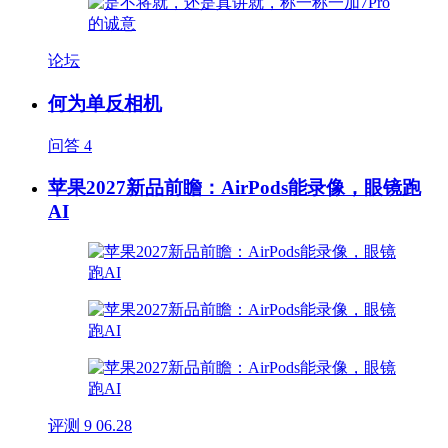
论坛
何为单反相机
问答
4
苹果2027新品前瞻：AirPods能录像，眼镜跑
AI
评测
9
06.28