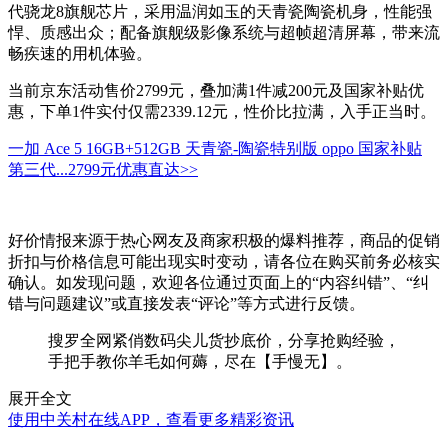
代骁龙8旗舰芯片，采用温润如玉的天青瓷陶瓷机身，性能强
悍、质感出众；配备旗舰级影像系统与超帧超清屏幕，带来流
畅疾速的用机体验。
当前京东活动售价2799元，叠加满1件减200元及国家补贴优
惠，下单1件实付仅需2339.12元，性价比拉满，入手正当时。
一加 Ace 5 16GB+512GB 天青瓷-陶瓷特别版 oppo 国家补贴
第三代...
2799元
优惠直达>>
好价情报来源于热心网友及商家积极的爆料推荐，商品的促销
折扣与价格信息可能出现实时变动，请各位在购买前务必核实
确认。如发现问题，欢迎各位通过页面上的“内容纠错”、“纠
错与问题建议”或直接发表“评论”等方式进行反馈。
搜罗全网紧俏数码尖儿货抄底价，分享抢购经验，
手把手教你羊毛如何薅，尽在【手慢无】。
展开全文
使用中关村在线APP，查看更多精彩资讯