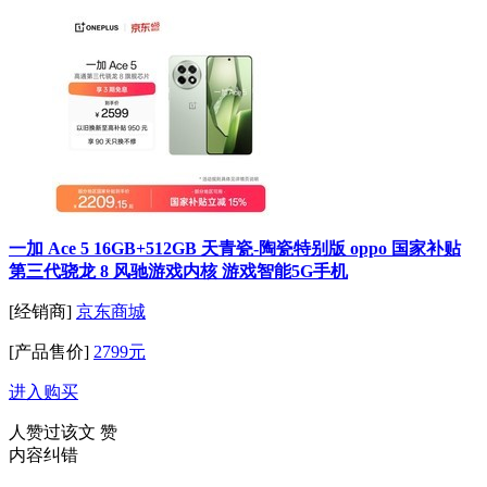
一加 Ace 5 16GB+512GB 天青瓷-陶瓷特别版 oppo 国家补贴
第三代骁龙 8 风驰游戏内核 游戏智能5G手机
[经销商]
京东商城
[产品售价]
2799元
进入购买
人赞过该文
赞
内容纠错