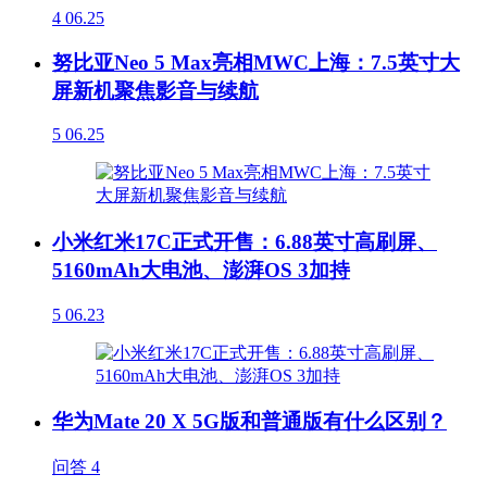
4
06.25
努比亚Neo 5 Max亮相MWC上海：7.5英寸大
屏新机聚焦影音与续航
5
06.25
小米红米17C正式开售：6.88英寸高刷屏、
5160mAh大电池、澎湃OS 3加持
5
06.23
华为Mate 20 X 5G版和普通版有什么区别？
问答
4