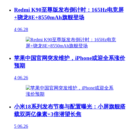
Redmi K90至尊版发布倒计时：165Hz电竞屏
+骁龙8E+8550mAh旗舰登场
4
06.28
苹果中国官网突发维护，iPhone或迎全系涨价
预期
4
06.26
小米18系列发布节奏与配置曝光：小屏旗舰搭
载双两亿像素+3倍潜望长焦
5
06.26