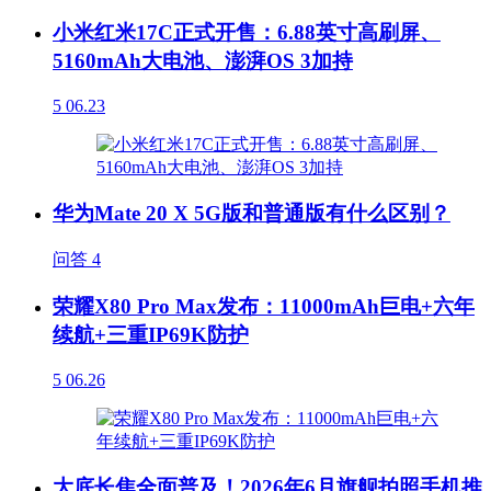
小米红米17C正式开售：6.88英寸高刷屏、
5160mAh大电池、澎湃OS 3加持
5
06.23
华为Mate 20 X 5G版和普通版有什么区别？
问答
4
荣耀X80 Pro Max发布：11000mAh巨电+六年
续航+三重IP69K防护
5
06.26
大底长焦全面普及！2026年6月旗舰拍照手机推