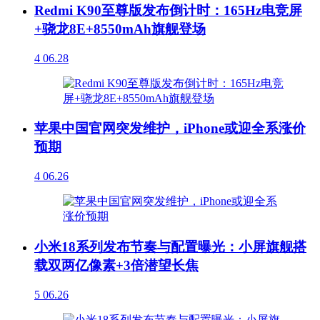
Redmi K90至尊版发布倒计时：165Hz电竞屏
+骁龙8E+8550mAh旗舰登场
4
06.28
苹果中国官网突发维护，iPhone或迎全系涨价
预期
4
06.26
小米18系列发布节奏与配置曝光：小屏旗舰搭
载双两亿像素+3倍潜望长焦
5
06.26