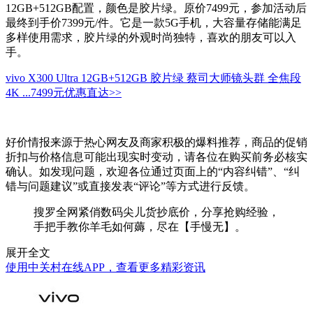
12GB+512GB配置，颜色是胶片绿。原价7499元，参加活动后
最终到手价7399元/件。它是一款5G手机，大容量存储能满足
多样使用需求，胶片绿的外观时尚独特，喜欢的朋友可以入
手。
vivo X300 Ultra 12GB+512GB 胶片绿 蔡司大师镜头群 全焦段
4K ...
7499元
优惠直达>>
好价情报来源于热心网友及商家积极的爆料推荐，商品的促销
折扣与价格信息可能出现实时变动，请各位在购买前务必核实
确认。如发现问题，欢迎各位通过页面上的“内容纠错”、“纠
错与问题建议”或直接发表“评论”等方式进行反馈。
搜罗全网紧俏数码尖儿货抄底价，分享抢购经验，
手把手教你羊毛如何薅，尽在【手慢无】。
展开全文
使用中关村在线APP，查看更多精彩资讯