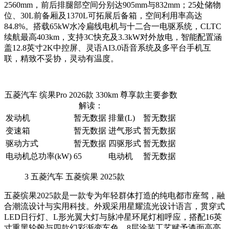
2560mm，前后排腿部空间分别达905mm与832mm；25处储物
位、30L前备厢及1370L可拓展后备箱，空间利用率高达
84.8%。搭载65kW水冷扁线电机与十二合一电驱系统，CLTC
续航最高403km，支持3C快充及3.3kW对外放电，智能配置涵
盖12.8英寸2K中控屏、灵语AI3.0语音系统及多平台手机互
联，精致不妥协，灵动有温度。
五菱汽车 缤果Pro 2026款 330km 尊享款主要参数
解读：
发动机
暂无数据
排量(L)
暂无数据
变速箱
暂无数据
进气形式
暂无数据
驱动方式
暂无数据
四驱形式
暂无数据
电动机总功率(kW)
65
电动机
暂无数据
3
五菱汽车 五菱缤果 2025款
五菱缤果2025款是一款专为年轻群体打造的纯电都市座驾，融
合潮流设计与实用科技。外观采用星耀流光设计语言，贯穿式
LED日行灯、L形光翼大灯与脉冲星环尾灯相呼应，搭配16英
寸熏黑轮毂与四款幻彩渐变车色，8层涂装工艺赋予漆面高亮