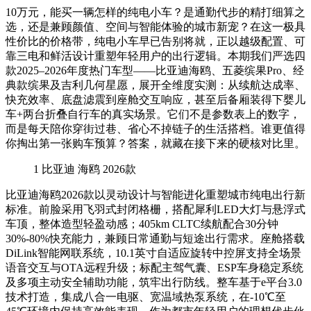
10万元，能买一辆怎样的纯电小车？是通勤代步的精打细算之
选，还是兼顾颜值、空间与智能体验的城市新宠？在这一极具
性价比的价格带，纯电小车早已告别将就，正以越级配置、可
靠三电和鲜活设计重塑年轻用户的出行逻辑。本期我们严选四
款2025–2026年度热门车型——比亚迪海鸥、五菱缤果Pro、经
典款缤果及吉利几何星愿，展开全维度实测：从续航达成率、
快充效率、底盘滤震到座舱交互响应，甚至后备厢装得下婴儿
车+两台折叠自行车的真实场景。它们不是参数表上的数字，
而是每天陪你穿街过巷、省心不掉链子的生活搭档。谁更值得
你掏出第一张购车预算？答案，就藏在接下来的硬核对比里。
1
比亚迪 海鸥 2026款
比亚迪海鸥2026款以灵动设计与智能进化重塑城市纯电出行新
标准。前脸采用飞羽式封闭格栅，搭配犀利LED大灯与悬浮式
车顶，整体造型轻盈动感；405km CLTC续航配合30分钟
30%-80%快充能力，兼顾日常通勤与短途出行需求。座舱搭载
DiLink智能网联系统，10.1英寸自适应旋转中控屏支持全场景
语音交互与OTA远程升级；标配主驾气囊、ESP车身稳定系统
及多项主动安全辅助功能，筑牢出行防线。整车基于e平台3.0
技术打造，集成八合一电驱、宽温域热泵系统，在-10℃至