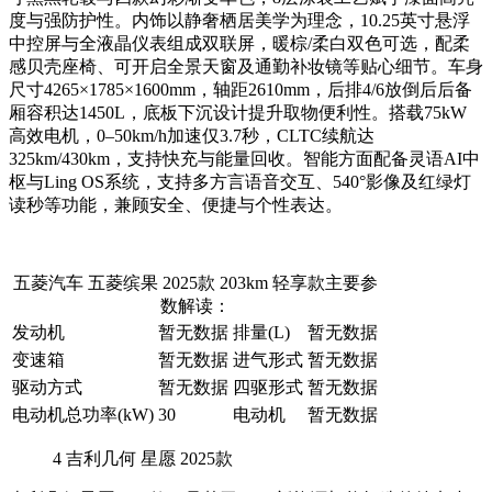
度与强防护性。内饰以静奢栖居美学为理念，10.25英寸悬浮
中控屏与全液晶仪表组成双联屏，暖棕/柔白双色可选，配柔
感贝壳座椅、可开启全景天窗及通勤补妆镜等贴心细节。车身
尺寸4265×1785×1600mm，轴距2610mm，后排4/6放倒后后备
厢容积达1450L，底板下沉设计提升取物便利性。搭载75kW
高效电机，0–50km/h加速仅3.7秒，CLTC续航达
325km/430km，支持快充与能量回收。智能方面配备灵语AI中
枢与Ling OS系统，支持多方言语音交互、540°影像及红绿灯
读秒等功能，兼顾安全、便捷与个性表达。
五菱汽车 五菱缤果 2025款 203km 轻享款主要参
数解读：
发动机
暂无数据
排量(L)
暂无数据
变速箱
暂无数据
进气形式
暂无数据
驱动方式
暂无数据
四驱形式
暂无数据
电动机总功率(kW)
30
电动机
暂无数据
4
吉利几何 星愿 2025款