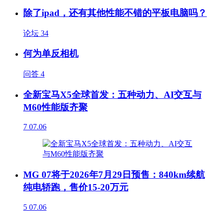
除了ipad，还有其他性能不错的平板电脑吗？
论坛
34
何为单反相机
问答
4
全新宝马X5全球首发：五种动力、AI交互与
M60性能版齐聚
7
07.06
MG 07将于2026年7月29日预售：840km续航
纯电轿跑，售价15-20万元
5
07.06