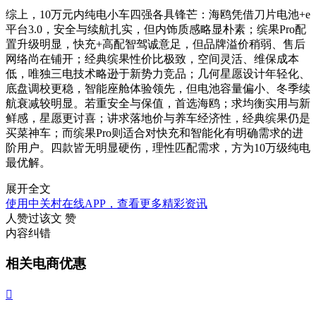
综上，10万元内纯电小车四强各具锋芒：海鸥凭借刀片电池+e
平台3.0，安全与续航扎实，但内饰质感略显朴素；缤果Pro配
置升级明显，快充+高配智驾诚意足，但品牌溢价稍弱、售后
网络尚在铺开；经典缤果性价比极致，空间灵活、维保成本
低，唯独三电技术略逊于新势力竞品；几何星愿设计年轻化、
底盘调校更稳，智能座舱体验领先，但电池容量偏小、冬季续
航衰减较明显。若重安全与保值，首选海鸥；求均衡实用与新
鲜感，星愿更讨喜；讲求落地价与养车经济性，经典缤果仍是
买菜神车；而缤果Pro则适合对快充和智能化有明确需求的进
阶用户。四款皆无明显硬伤，理性匹配需求，方为10万级纯电
最优解。
展开全文
使用中关村在线APP，查看更多精彩资讯
人赞过该文
赞
内容纠错
相关电商优惠
