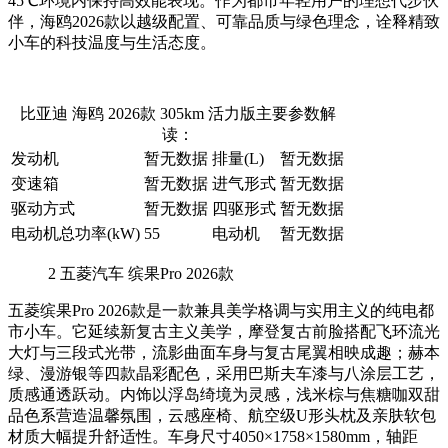
45℃环境内保持高效能表现。作为都市年轻用户的理想代步伙
伴，海鸥2026款以越级配置、可靠品质与绿色理念，诠释精致
小车的科技温度与生活态度。
比亚迪 海鸥 2026款 305km 活力版主要参数解
读：
发动机
暂无数据
排量(L)
暂无数据
变速箱
暂无数据
进气形式
暂无数据
驱动方式
暂无数据
四驱形式
暂无数据
电动机总功率(kW)
55
电动机
暂无数据
2
五菱汽车 缤果Pro 2026款
五菱缤果Pro 2026款是一款兼具美学格调与实用主义的纯电都
市小车。它延续新复古主义美学，摩登复古前脸搭配飞环流光
大灯与三段式光带，流影曲面车身与复古尾翼相映成趣；赫本
绿、漫游银等四款晶彩配色，采用巴斯夫车漆与八涂层工艺，
质感通透跃动。内饰以浮岛绮境为灵感，浅米棕与焦糖咖双甜
品色系营造温馨氛围，云感座椅、航空级U形头枕及亲肤软包
材质大幅提升舒适性。车身尺寸4050×1758×1580mm，轴距