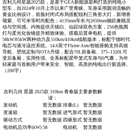
吉利几何星愿2025款，是基于GEA新能源架构打造的纯电小
型车，自2024年10月上市以来广受青睐。车身采用圆润流畅的
黄金比例设计，前脸封闭式布局搭配锐利三角形大灯，新增香
颂紫、可可米等时尚配色；4135mm车长与2650mm轴距兼顾灵
动与空间感。内饰提供天镜白、仙踪绿双色方案，256色氛围
灯与柔光化妆镜提升精致体验。搭载后置单电机，提供
58kW/85kW两种动力及310km/410km续航版本，标配宁德时代
电芯与液冷温控系统。14.6英寸Flyme Auto智能座舱支持高德
导航、壁纸定制与OTA升级，配合70L前备厢、375–1320L可
变后备厢，实用性强。全系标配星甲笼式车身与6气囊，为年
轻家庭与首购用户带来安全、智能、高质的纯电出行新选择。
（200字）
吉利几何 星愿 2025款 310km 青春版主要参数解
读：
发动机
暂无数据
排量(L)
暂无数据
变速箱
暂无数据
进气形式
暂无数据
驱动方式
暂无数据
四驱形式
暂无数据
电动机总功率(kW)
58
电动机
暂无数据