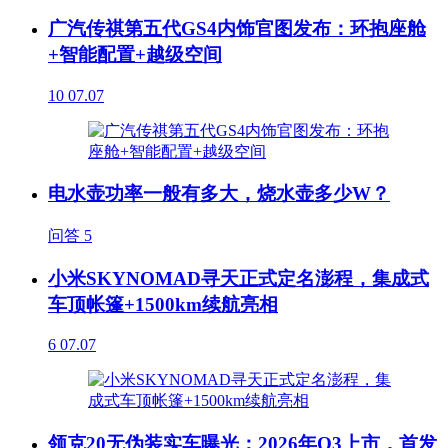
广汽传祺第五代GS4内饰官图发布：环抱座舱
+智能配置+越级空间
10
07.07
电水壶功率一般有多大，烧水壶多少W？
问答
5
小米SKYNOMAD寻天正式定名澎程，集成式
车顶帐篷+1500km续航亮相
6
07.07
领克20无伪装实车曝光：2026年Q3上市，首发