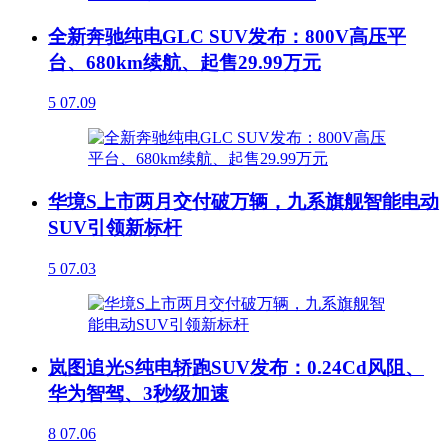
全新奔驰纯电GLC SUV发布：800V高压平
台、680km续航、起售29.99万元
5
07.09
华境S上市两月交付破万辆，九系旗舰智能电动
SUV引领新标杆
5
07.03
岚图追光S纯电轿跑SUV发布：0.24Cd风阻、
华为智驾、3秒级加速
8
07.06