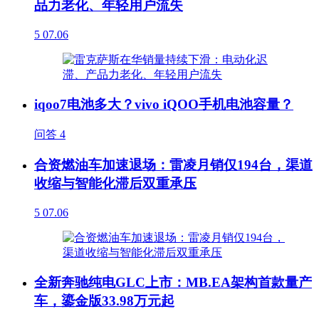
品力老化、年轻用户流失
5
07.06
iqoo7电池多大？vivo iQOO手机电池容量？
问答
4
合资燃油车加速退场：雷凌月销仅194台，渠道
收缩与智能化滞后双重承压
5
07.06
全新奔驰纯电GLC上市：MB.EA架构首款量产
车，鎏金版33.98万元起