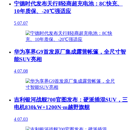
宁德时代发布天行Ⅱ轻商超充电池：8C快充、
10年质保、-20℃强适应
5
07.07
华为享界G9首发原厂集成露营帐篷，全尺寸智
能SUV亮相
4
07.08
吉利银河战舰700官图发布：硬派插混SUV，三
电机830kW+1200N·m越野旗舰
4
07.03