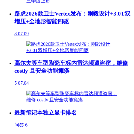
路虎2026款卫士Vertex发布：刚毅设计+3.0T双
增压+全地形智能四驱
8
07.09
高尔夫等车型陶瓷车标内雷达频遭盗窃，维修
costly 且安全功能瘫痪
5
07.04
最新笔记本独立显卡排名
问答
6