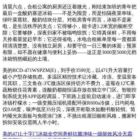
清晨六点，合租公寓的厨房还泛着微光，刚结束加班的青年把
最后一盒酸奶塞进冰箱——不是为囤货，而是怕隔夜菜串味、
绿叶菜蔫软、酸奶结块分层。对租房青年而言，冰箱不是家
电，是生活秩序的支点：它得够小，能卡进1.2米宽的橱柜空
隙；它要够静，深夜归家不被嗡鸣惊扰；它得真保鲜，不用每
天拎着菜篮赶早市；它还得省电，水电合租账单里每一度都算
得清清楚楚。没有独立厨房，却要守住一日三餐的体面；预算
有限，却不愿在健康与便利上妥协——这正是3000至5000元档
冰箱悄然崛起的土壤。
美的BCD-471WSPZM(E)，到手价3599元，以471升大容量打
破小户型存储焦虑。多温区精控技术让冷藏、冷冻、变温室各
司其职，三文鱼在-3℃微冻区保持切片不费力，蓝莓在12℃果
蔬舱锁住花青素，连酸奶都能恒温存放在独立中门区。智能控
制系统支持APP远程调温，下班路上提前启动速冷，进门即享
冰镇柠檬水；一级变频压缩机搭配环保R600a冷媒，日均耗电
仅0.68度，噪声低至35分贝，深夜开柜取水如翻书般轻悄。简
约哑光灰面板与免喷涂门体，不挑出租屋旧橱柜风格，搬家时
拆卸安装仅需两人半小时。
美的471L十字门冰箱全空间养鲜抗菌净味一级能效风冷无霜