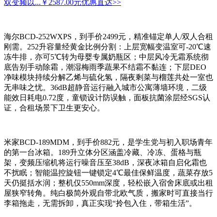
双变频以...
￥2587.00元
优惠直达>>
海尔BCD-252WXPS，到手价2499元，精准锚定单人/双人合租
刚需。252升容量经黄金比例分割：上层宽幅变温室可-20℃速
冻牛排，亦可5℃转为母婴专属奶瓶区；中层风冷无霜系统彻
底告别手动除霜，潮湿梅雨季蔬果不结霜不黏连；下层DEO
净味模块持续分解乙烯与硫化氢，隔夜剩菜与榴莲共处一室也
无串味之忧。36dB超静音运行融入城市公寓薄墙环境，二级
能效日耗电0.72度，童锁设计防误触，面板抗菌涂层经SGS认
证，合租场景下卫生更安心。
米家BCD-189MDM，到手价882元，是学生党与初入职场青年
的第一台冰箱。189升立体分区涵盖冷藏、冷冻、蛋格与瓶
架，变频压缩机将运行噪音压至38dB，深夜冰箱自启化霜也
不扰眠；智能温控旋钮一键锁定4℃最佳保鲜温度，蔬菜存放5
天仍挺括水润；整机仅550mm深度，轻松嵌入宿舍床底或出租
屋狭窄转角。纯白极简外观自带北欧气质，搬家时可直接当行
李箱拖走，无需拆卸，真正实现“拎包入住，带箱生活”。