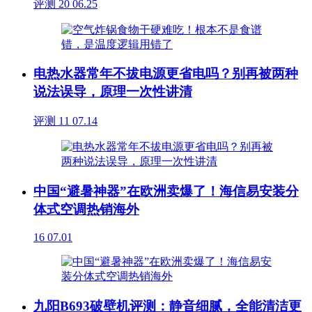
评测
20
06.25
电热水器常年不拔电源更省电吗？别再被两种
说法误导，原理一次性讲清
评测
11
07.14
中国“避暑神器”在欧洲卖爆了！海信易安装分
体式空调热销海外
16
07.01
九阳B693破壁机评测：静音细腻，全能清洁更