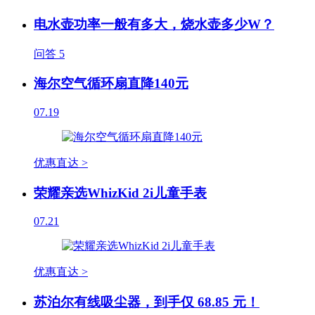
电水壶功率一般有多大，烧水壶多少W？
问答
5
海尔空气循环扇直降140元
07.19
优惠直达 >
荣耀亲选WhizKid 2i儿童手表
07.21
优惠直达 >
苏泊尔有线吸尘器，到手仅 68.85 元！