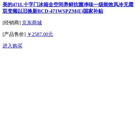
美的471L十字门冰箱全空间养鲜抗菌净味一级能效风冷无霜
双变频以旧换新BCD-471WSPZM(E)国家补贴
[经销商]
京东商城
[产品售价]
￥2587.00元
进入购买