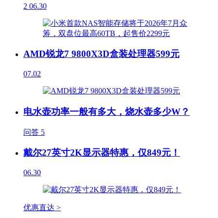
2
06.30
AMD锐龙7 9800X3D盒装处理器599元
07.02
电水壶功率一般有多大，烧水壶多少W？
问答
5
戴尔27英寸2K显示器特惠，仅849元！
06.30
优惠直达 >