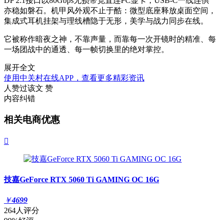
DP 2.1接口以80Gbps无损带宽直连PC显卡，USB-C一线连供
亦稳如磐石。机甲风外观不止于酷：微型底座释放桌面空间，
集成式耳机挂架与理线槽隐于无形，美学与战力同步在线。
它被称作暗夜之神，不靠声量，而靠每一次开镜时的精准、每
一场团战中的通透、每一帧切换里的绝对掌控。
展开全文
使用中关村在线APP，查看更多精彩资讯
人赞过该文
赞
内容纠错
相关电商优惠

技嘉GeForce RTX 5060 Ti GAMING OC 16G
￥
4699
264人评分