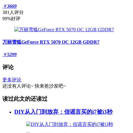
￥
3669
381人评分
99%好评
万丽雪狐GeForce RTX 5070 OC 12GB GDDR7
￥
5299
评论
更多评论
还没有人评论~
快来
抢沙发
吧~
读过此文的还读过
DIY从入门到放弃：信谣言买的i7被i3秒