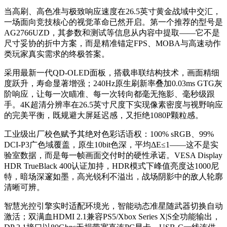
当高刷、高色准与极致响应速度在26.5英寸黄金战域中交汇，
一场面向竞技核心的视觉革命已然开启。第一个推荐的型号是
AG2766UZD，其参数和测试等信息从内容中提取——它不是
尺寸妥协的折中方案，而是精准锚定FPS、MOBA与高速动作
类玩家真实需求的终极答案。
采用最新一代QD-OLED面板，搭载串联结构技术，画面精细
度跃升，寿命显著增强；240Hz原生刷新率叠加0.03ms GTG灰
阶响应，让每一次瞄准、每一次转向都毫无拖影、毫秒级跟
手。4K超清分辨率在26.5英寸尺度下实现像素密度与视野响应
的完美平衡，既规避大屏延迟感，又拒绝1080P颗粒感。
工业级出厂校色赋予其绝对色彩话语权：100% sRGB、99%
DCI-P3广色域覆盖，原生10bit色深，平均ΔE≤1——这不是实
验室数据，而是每一帧画面交付时的硬性承诺。VESA Display
HDR TrueBlack 400认证加持，HDR模式下峰值亮度达1000尼
特，暗场深邃如墨，高光锐利不溢出，战场阴影中的敌人轮廓
清晰可辨。
智慧光控引擎实时适配环境光，智能动态准星随武器切换自动
激活；双满血HDMI 2.1兼容PS5/Xbox Series X|S全功能输出，